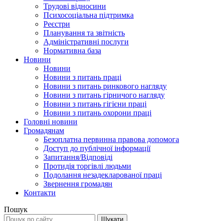
Трудові відносини
Психосоціальна підтримка
Реєстри
Планування та звітність
Адміністративні послуги
Нормативна база
Новини
Новини
Новини з питань праці
Новини з питань ринкового нагляду
Новини з питань гірничого нагляду
Новини з питань гігієни праці
Новини з питань охорони праці
Головні новини
Громадянам
Безоплатна первинна правова допомога
Доступ до публічної інформації
Запитання/Відповіді
Протидія торгівлі людьми
Подолання незадекларованої праці
Звернення громадян
Контакти
Пошук