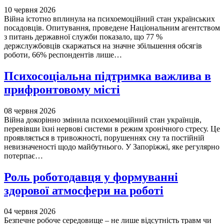
10 червня 2026
Війна істотно вплинула на психоемоційний стан українських
посадовців. Опитування, проведене Національним агентством
з питань державної служби показало, що 77 %
держслужбовців скаржаться на значне збільшення обсягів
роботи, 66% респондентів лише…
Психосоціальна підтримка важлива в
прифронтовому місті
08 червня 2026
Війна докорінно змінила психоемоційний стан українців,
перевівши їхні нервові системи в режим хронічного стресу. Це
проявляється в тривожності, порушеннях сну та постійній
невизначеності щодо майбутнього. У Запоріжжі, яке регулярно
потерпає…
Роль роботодавця у формуванні
здорової атмосфери на роботі
04 червня 2026
Безпечне робоче середовище – не лише відсутність травм чи