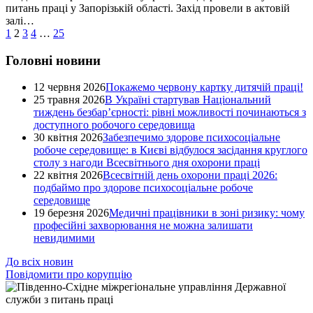
питань праці у Запорізькій області. Захід провели в актовій
залі…
1
2
3
4
…
25
Головні новини
12 червня 2026
Покажемо червону картку дитячій праці!
25 травня 2026
В Україні стартував Національний
тиждень безбар’єрності: рівні можливості починаються з
доступного робочого середовища
30 квітня 2026
Забезпечимо здорове психосоціальне
робоче середовище: в Києві відбулося засідання круглого
столу з нагоди Всесвітнього дня охорони праці
22 квітня 2026
Всесвітній день охорони праці 2026:
подбаймо про здорове психосоціальне робоче
середовище
19 березня 2026
Медичні працівники в зоні ризику: чому
професійні захворювання не можна залишати
невидимими
До всіх новин
Повідомити про корупцію