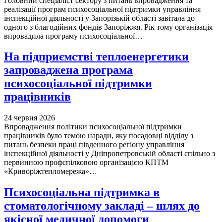
Головний спеціаліст сектору з питань впровадження та
реалізації програм психосоціальної підтримки управління
інспекційної діяльності у Запорізькій області завітала до
одного з благодійних фондів Запоріжжя. Рік тому організація
впровадила програму психосоціальної…
На підприємстві теплоенергетики
запроваджена програма
психосоціальної підтримки
працівників
24 червня 2026
Впровадження політики психосоціальної підтримки
працівників було темою наради, яку посадовці відділу з
питань безпеки праці південного регіону управління
інспекційної діяльності у Дніпропетровській області спільно з
первинною профспілковою організацією КПТМ
«Криворіжтепломережа»…
Психосоціальна підтримка в
стоматологічному закладі – шлях до
якісної медичної допомоги