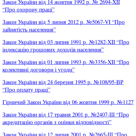
Закон України від 14 жовтня 1992 р. № 2694-XII
“Про охорону праці”
Закон України від 5 липня 2012 р. №5067-VI “Про
зайнятість населення”
Закон України від 03 липня 1991 р. №1282-XII “Про
індексацію грошових доходів населення”
Закон України від 01 липня 1993 р. №3356-XII “Про
колективні договори і угоди”
Закон України від 24 березня 1995 р. №108/95-ВР
“Про оплату праці”
Гірничий Закон України від 06 жовтня 1999 р. №1127
Закон України від 17 травня 2001 р. №2407-ІІІ “Про
акредитацію органів з оцінки відповідності”
Закон України від 12 липня 2001 р. №2665-ІІІ “Про