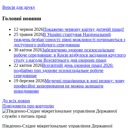
Версія для друку
Головні новини
12 червня 2026
Покажемо червону картку дитячій праці!
25 травня 2026
В Україні стартував Національний
тиждень безбар’єрності: рівні можливості починаються з
доступного робочого середовища
30 квітня 2026
Забезпечимо здорове психосоціальне
робоче середовище: в Києві відбулося засідання круглого
столу з нагоди Всесвітнього дня охорони праці
22 квітня 2026
Всесвітній день охорони праці 2026:
подбаймо про здорове психосоціальне робоче
середовище
19 березня 2026
Медичні працівники в зоні ризику: чому
професійні захворювання не можна залишати
невидимими
До всіх новин
Повідомити про корупцію
Південно-Східне міжрегіональне управління Державної