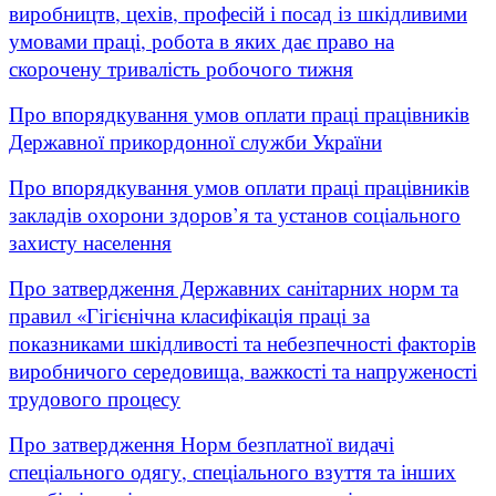
виробництв, цехів, професій і посад із шкідливими
умовами праці, робота в яких дає право на
скорочену тривалість робочого тижня
Про впорядкування умов оплати праці працівників
Державної прикордонної служби України
Про впорядкування умов оплати праці працівників
закладів охорони здоров’я та установ соціального
захисту населення
Про затвердження Державних санітарних норм та
правил «Гігієнічна класифікація праці за
показниками шкідливості та небезпечності факторів
виробничого середовища, важкості та напруженості
трудового процесу
Про затвердження Норм безплатної видачі
спеціального одягу, спеціального взуття та інших