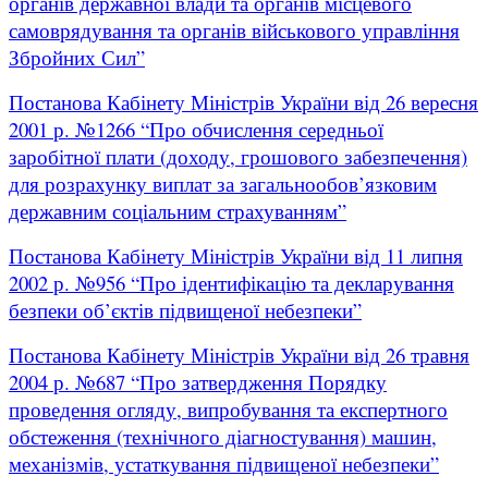
органів державної влади та органів місцевого
самоврядування та органів військового управління
Збройних Сил”
Постанова Кабінету Міністрів України від 26 вересня
2001 р. №1266 “Про обчислення середньої
заробітної плати (доходу, грошового забезпечення)
для розрахунку виплат за загальнообов’язковим
державним соціальним страхуванням”
Постанова Кабінету Міністрів України від 11 липня
2002 р. №956 “Про ідентифікацію та декларування
безпеки об’єктів підвищеної небезпеки”
Постанова Кабінету Міністрів України від 26 травня
2004 р. №687 “Про затвердження Порядку
проведення огляду, випробування та експертного
обстеження (технічного діагностування) машин,
механізмів, устаткування підвищеної небезпеки”