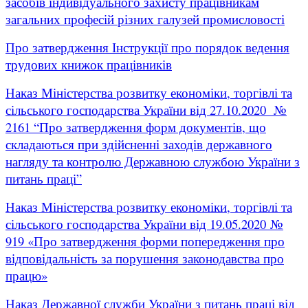
засобів індивідуального захисту працівникам
загальних професій різних галузей промисловості
Про затвердження Інструкції про порядок ведення
трудових книжок працівників
Наказ Міністерства розвитку економіки, торгівлі та
сільського господарства України від 27.10.2020 №
2161 “Про затвердження форм документів, що
складаються при здійсненні заходів державного
нагляду та контролю Державною службою України з
питань праці”
Наказ Міністерства розвитку економіки, торгівлі та
сільського господарства України від 19.05.2020 №
919 «Про затвердження форми попередження про
відповідальність за порушення законодавства про
працю»
Наказ Державної служби України з питань праці від