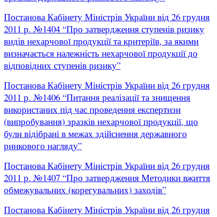
Постанова Кабінету Міністрів України від 26 грудня
2011 р. №1404 “Про затвердження ступенів ризику
видів нехарчової продукції та критеріїв, за якими
визначається належність нехарчової продукції до
відповідних ступенів ризику”
Постанова Кабінету Міністрів України від 26 грудня
2011 р. №1406 “Питання реалізації та знищення
використаних під час проведення експертизи
(випробування) зразків нехарчової продукції, що
були відібрані в межах здійснення державного
ринкового нагляду”
Постанова Кабінету Міністрів України від 26 грудня
2011 р. №1407 “Про затвердження Методики вжиття
обмежувальних (корегувальних) заходів”
Постанова Кабінету Міністрів України від 26 грудня