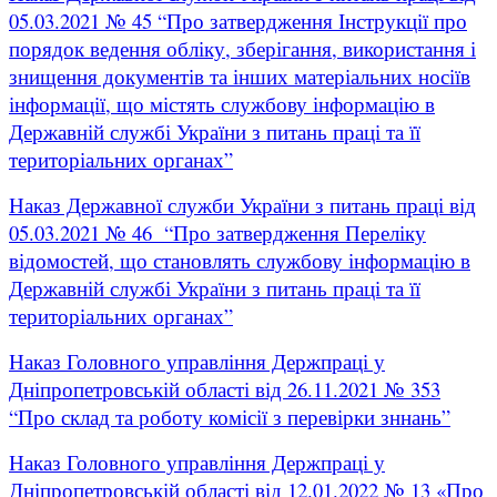
05.03.2021 № 45 “Про затвердження Інструкції про
порядок ведення обліку, зберігання, використання і
знищення документів та інших матеріальних носіїв
інформації, що містять службову інформацію в
Державній службі України з питань праці та її
територіальних органах”
Наказ Державної служби України з питань праці від
05.03.2021 № 46 “Про затвердження Переліку
відомостей, що становлять службову інформацію в
Державній службі України з питань праці та її
територіальних органах”
Наказ Головного управління Держпраці у
Дніпропетровській області від 26.11.2021 № 353
“Про склад та роботу комісії з перевірки зннань”
Наказ Головного управління Держпраці у
Дніпропетровській області від 12.01.2022 № 13 «Про