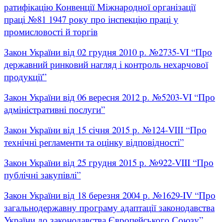
ратифікацію Конвенції Міжнародної організації
праці №81 1947 року про інспекцію праці у
промисловості й торгів
Закон України від 02 грудня 2010 р. №2735-VI “Про
державний ринковий нагляд і контроль нехарчової
продукції”
Закон України від 06 вересня 2012 р. №5203-VI “Про
адміністративні послуги”
Закон України від 15 січня 2015 р. №124-VІІІ “Про
технічні регламенти та оцінку відповідності”
Закон України від 25 грудня 2015 р. №922-VIII “Про
публічні закупівлі”
Закон України від 18 березня 2004 р. №1629-IV “Про
загальнодержавну програму адаптації законодавства
України до законодавства Європейського Союзу”