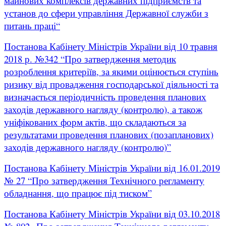
майнових комплексів державних підприємств та
установ до сфери управління Державної служби з
питань праці“
Постанова Кабінету Міністрів України від 10 травня
2018 р. №342 “Про затвердження методик
розроблення критеріїв, за якими оцінюється ступінь
ризику від провадження господарської діяльності та
визначається періодичність проведення планових
заходів державного нагляду (контролю), а також
уніфікованих форм актів, що складаються за
результатами проведення планових (позапланових)
заходів державного нагляду (контролю)”
Постанова Кабінету Міністрів України від 16.01.2019
№ 27 “Про затвердження Технічного регламенту
обладнання, що працює під тиском”
Постанова Кабінету Міністрів України від 03.10.2018