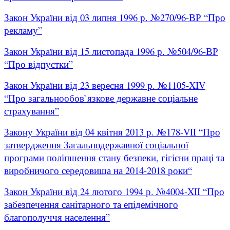
Закон України від 03 липня 1996 р. №270/96-ВР “Про
рекламу”
Закон України від 15 листопада 1996 р. №504/96-ВР
“Про відпустки”
Закон України від 23 вересня 1999 р. №1105-XIV
“Про загальнообов`язкове державне соціальне
страхування”
Закону України від 04 квітня 2013 р. №178-VII “Про
затвердження Загальнодержавної соціальної
програми поліпшення стану безпеки, гігієни праці та
виробничого середовища на 2014-2018 роки“
Закон України від 24 лютого 1994 р. №4004-XII “Про
забезпечення санітарного та епідемічного
благополуччя населення”