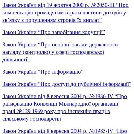
Закон України від 19 жовтня 2000 р. №2050-III “Про
компенсацію громадянам втрати частини доходів у
зв’язку з порушенням строків їх виплат”
Закон України “Про запобігання корупції”
Закон України “Про основні засади державного
нагляду (контролю) у сфері господарської
діяльності”
Закон України “Про інформацію”
Закон України “Про доступ до публічної інформації”
Закон України від 8 вересня 2004 р. №1986-IV “Про
ратифікацію Конвенції Міжнародної організації
праці №129 1969 року про інспекцію праці в
сільському господарстві”
Закон України від 8 вересня 2004 р. №1985-IV “Про