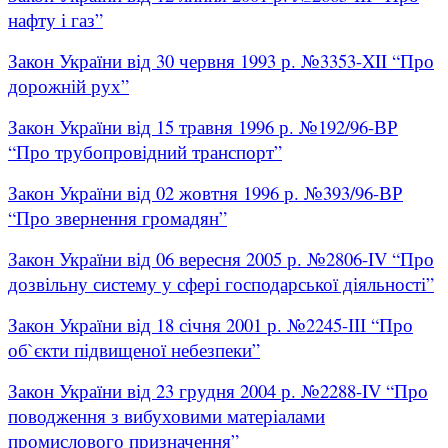
нафту і газ”
Закон України від 30 червня 1993 р. №3353-XII “Про
дорожній рух”
Закон України від 15 травня 1996 р. №192/96-ВР
“Про трубопровідний транспорт”
Закон України від 02 жовтня 1996 р. №393/96-ВР
“Про звернення громадян”
Закон України від 06 вересня 2005 р. №2806-IV “Про
дозвільну систему у сфері господарської діяльності”
Закон України від 18 січня 2001 р. №2245-ІІІ “Про
об`єкти підвищеної небезпеки”
Закон України від 23 грудня 2004 р. №2288-IV “Про
поводження з вибуховими матеріалами
промислового призначення”