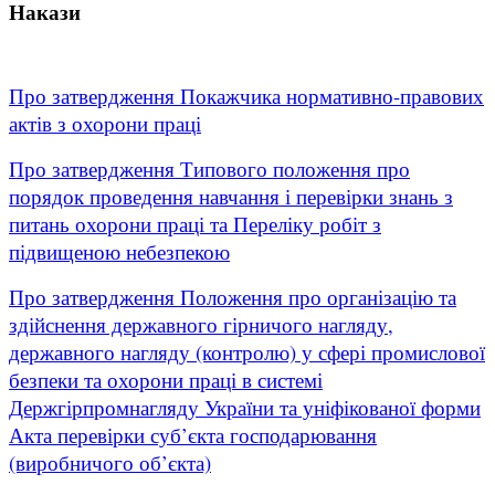
Накази
Про затвердження Покажчика нормативно-правових
актів з охорони праці
Про затвердження Типового положення про
порядок проведення навчання і перевірки знань з
питань охорони праці та Переліку робіт з
підвищеною небезпекою
Про затвердження Положення про організацію та
здійснення державного гірничого нагляду,
державного нагляду (контролю) у сфері промислової
безпеки та охорони праці в системі
Держгірпромнагляду України та уніфікованої форми
Акта перевірки суб’єкта господарювання
(виробничого об’єкта)