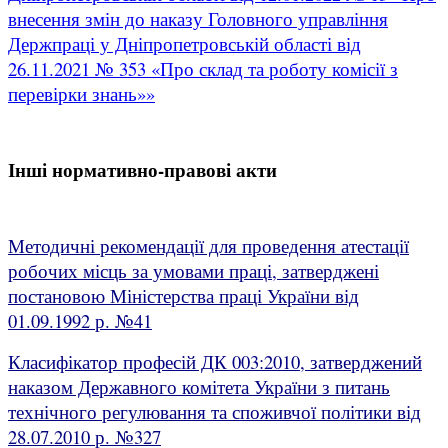
внесення змін до наказу Головного управління
Держпраці у Дніпропетровській області від
26.11.2021 № 353 «Про склад та роботу комісії з
перевірки знань»»
Інші нормативно-правові акти
Методичні рекомендації для проведення атестації
робочих місць за умовами праці, затверджені
постановою Міністерства праці України від
01.09.1992 р. №41
Класифікатор професій ДК 003:2010, затверджений
наказом Державного комітета України з питань
технічного регулювання та споживчої політики від
28.07.2010 р. №327