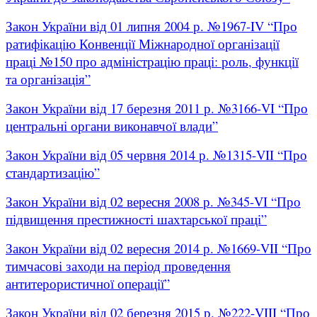
Закон України від 01 липня 2004 р. №1967-IV “Про
ратифікацію Конвенції Міжнародної організації
праці №150 про адміністрацію праці: роль, функції
та організація”
Закон України від 17 березня 2011 р. №3166-VI “Про
центральні органи виконавчої влади”
Закон України від 05 червня 2014 р. №1315-VII “Про
стандартизацію”
Закон України від 02 вересня 2008 р. №345-VI “Про
підвищення престижності шахтарської праці”
Закон України від 02 вересня 2014 р. №1669-VII “Про
тимчасові заходи на період проведення
антитерористичної операції”
Закон України від 02 березня 2015 р. №222-VIII “Про