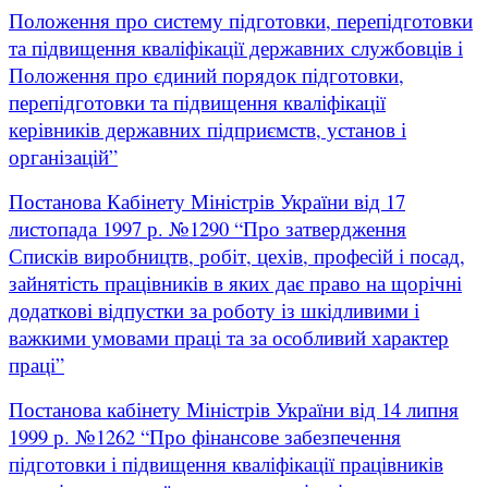
Положення про систему підготовки, перепідготовки
та підвищення кваліфікації державних службовців і
Положення про єдиний порядок підготовки,
перепідготовки та підвищення кваліфікації
керівників державних підприємств, установ і
організацій”
Постанова Кабінету Міністрів України від 17
листопада 1997 р. №1290 “Про затвердження
Списків виробництв, робіт, цехів, професій і посад,
зайнятість працівників в яких дає право на щорічні
додаткові відпустки за роботу із шкідливими і
важкими умовами праці та за особливий характер
праці”
Постанова кабінету Міністрів України від 14 липня
1999 р. №1262 “Про фінансове забезпечення
підготовки і підвищення кваліфікації працівників