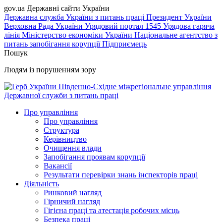
gov.ua
Державні сайти України
Державна служба України з питань праці
Президент України
Верховна Рада України
Урядовий портал
1545 Урядова гаряча
лінія
Міністерство економіки України
Національне агентство з
питань запобігання корупції
Підприємець
Пошук
Людям із порушенням зору
Південно-Східне міжрегіональне управління
Державної служби з питань праці
Про управління
Про управління
Структура
Керівництво
Очищення влади
Запобігання проявам корупції
Вакансії
Результати перевірки знань інспекторів праці
Діяльність
Ринковий нагляд
Гірничий нагляд
Гігієна праці та атестація робочих місць
Безпека праці