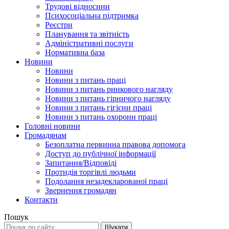
Трудові відносини
Психосоціальна підтримка
Реєстри
Планування та звітність
Адміністративні послуги
Нормативна база
Новини
Новини
Новини з питань праці
Новини з питань ринкового нагляду
Новини з питань гірничого нагляду
Новини з питань гігієни праці
Новини з питань охорони праці
Головні новини
Громадянам
Безоплатна первинна правова допомога
Доступ до публічної інформації
Запитання/Відповіді
Протидія торгівлі людьми
Подолання незадекларованої праці
Звернення громадян
Контакти
Пошук