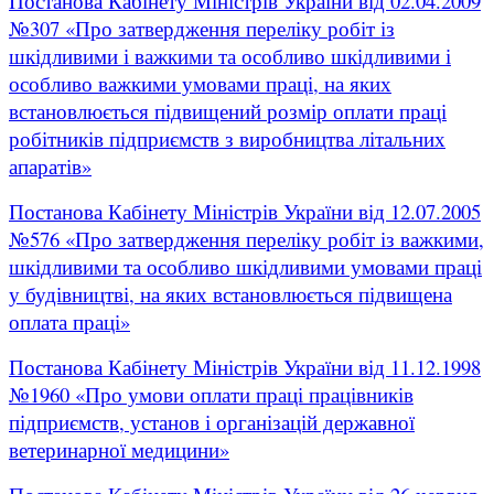
Постанова Кабінету Міністрів України від 02.04.2009
№307 «Про затвердження переліку робіт із
шкідливими і важкими та особливо шкідливими і
особливо важкими умовами праці, на яких
встановлюється підвищений розмір оплати праці
робітників підприємств з виробництва літальних
апаратів»
Постанова Кабінету Міністрів України від 12.07.2005
№576 «Про затвердження переліку робіт із важкими,
шкідливими та особливо шкідливими умовами праці
у будівництві, на яких встановлюється підвищена
оплата праці»
Постанова Кабінету Міністрів України від 11.12.1998
№1960 «Про умови оплати праці працівників
підприємств, установ і організацій державної
ветеринарної медицини»