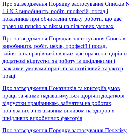
Про затвердження Порядку застосування Списків N
1 і N 2 виробництв, робіт, професій, посад і
показників при обчисленні стажу роботи, що дає
право на пенсію за віком на пільгових умовах
Про затвердження Порядків застосування Списків
виробництв, робіт, цехів, професій і посад,
зайнятість працівників в яких дає право на щорічні
додаткові відпустки за роботу із шкідливими і
важкими умовами праці та за особливий характер
праці
Про затвердження Показників та критеріїв умов
праці, за якими надаватимуться щорічні додаткові
відпустки працівникам, зайнятим на роботах,
пов’язаних з негативним впливом на здоров’я
шкідливих виробничих факторів
Про затвердження Порядку застосування Переліку