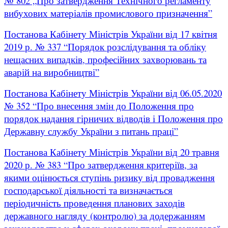
№ 802 „Про затвердження Технічного регламенту
вибухових матеріалів промислового призначення”
Постанова Кабінету Міністрів України від 17 квітня
2019 р. № 337 “Порядок розслідування та обліку
нещасних випадків, професійних захворювань та
аварій на виробництві”
Постанова Кабінету Міністрів України від 06.05.2020
№ 352 “Про внесення змін до Положення про
порядок надання гірничих відводів і Положення про
Державну службу України з питань праці”
Постанова Кабінету Міністрів України від 20 травня
2020 р. № 383 “Про затвердження критеріїв, за
якими оцінюється ступінь ризику від провадження
господарської діяльності та визначається
періодичність проведення планових заходів
державного нагляду (контролю) за додержанням