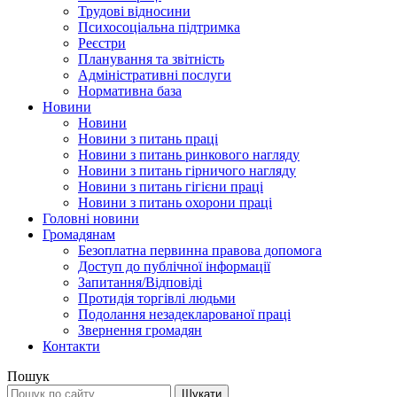
Трудові відносини
Психосоціальна підтримка
Реєстри
Планування та звітність
Адміністративні послуги
Нормативна база
Новини
Новини
Новини з питань праці
Новини з питань ринкового нагляду
Новини з питань гірничого нагляду
Новини з питань гігієни праці
Новини з питань охорони праці
Головні новини
Громадянам
Безоплатна первинна правова допомога
Доступ до публічної інформації
Запитання/Відповіді
Протидія торгівлі людьми
Подолання незадекларованої праці
Звернення громадян
Контакти
Пошук