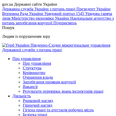
gov.ua
Державні сайти України
Державна служба України з питань праці
Президент України
Верховна Рада України
Урядовий портал
1545 Урядова гаряча
лінія
Міністерство економіки України
Національне агентство з
питань запобігання корупції
Підприємець
Пошук
Людям із порушенням зору
Південно-Східне міжрегіональне управління
Державної служби з питань праці
Про управління
Про управління
Структура
Керівництво
Очищення влади
Запобігання проявам корупції
Вакансії
Результати перевірки знань інспекторів праці
Діяльність
Ринковий нагляд
Гірничий нагляд
Гігієна праці та атестація робочих місць
Безпека праці