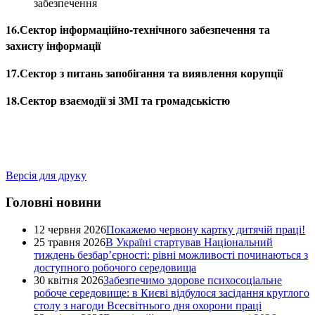
забезпечення
16.Сектор інформаційно-технічного забезпечення та
захисту інформації
17.Сектор з питань запобігання та виявлення корупції
18.Сектор взаємодії зі ЗМІ та громадськістю
Версія для друку
Головні новини
12 червня 2026
Покажемо червону картку дитячій праці!
25 травня 2026
В Україні стартував Національний
тиждень безбар’єрності: рівні можливості починаються з
доступного робочого середовища
30 квітня 2026
Забезпечимо здорове психосоціальне
робоче середовище: в Києві відбулося засідання круглого
столу з нагоди Всесвітнього дня охорони праці