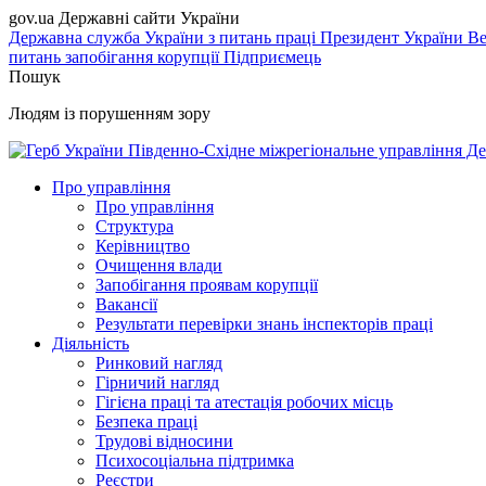
gov.ua
Державні сайти України
Державна служба України з питань праці
Президент України
Ве
питань запобігання корупції
Підприємець
Пошук
Людям із порушенням зору
Південно-Східне міжрегіональне управління Де
Про управління
Про управління
Структура
Керівництво
Очищення влади
Запобігання проявам корупції
Вакансії
Результати перевірки знань інспекторів праці
Діяльність
Ринковий нагляд
Гірничий нагляд
Гігієна праці та атестація робочих місць
Безпека праці
Трудові відносини
Психосоціальна підтримка
Реєстри