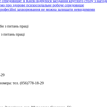
 середовище: в Києві відбулося засідання круглого столу з нагод
ймо про здорове психосоціальне робоче середовище
 професійні захворювання не можна залишати невидимими
з питань праці
-29
омера: тел. (056)778-18-29