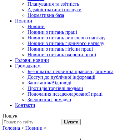
Планування та звітність
Адміністративні послуги
Нормативна база
Новини
Новини
Новини з питань праці
Новини з питань ринкового нагляду
Новини з питань гірничого нагляду
Новини з питань гігієни праці
Новини з питань охорони праці
Головні новини
Громадянам
Безоплатна первинна правова допомога
Доступ до публічної інформації
Запитання/Відповіді
Протидія торгівлі людьми
Подолання незадекларованої праці
Звернення громадян
Контакти
Пошук
Головна
>
Новини
>