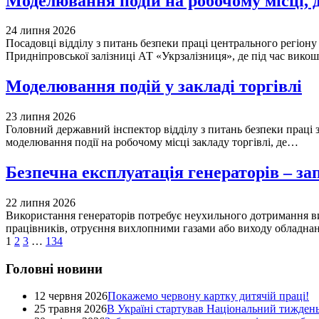
Моделювання подій на робочому місці, 
24 липня 2026
Посадовці відділу з питань безпеки праці центрального регіону
Придніпровської залізниці АТ «Укрзалізниця», де під час вик
Моделювання подій у закладі торгівлі
23 липня 2026
Головний державний інспектор відділу з питань безпеки праці з
моделювання події на робочому місці закладу торгівлі, де…
Безпечна експлуатація генераторів – за
22 липня 2026
Використання генераторів потребує неухильного дотримання в
працівників, отруєння вихлопними газами або виходу обладна
1
2
3
…
134
Головні новини
12 червня 2026
Покажемо червону картку дитячій праці!
25 травня 2026
В Україні стартував Національний тиждень