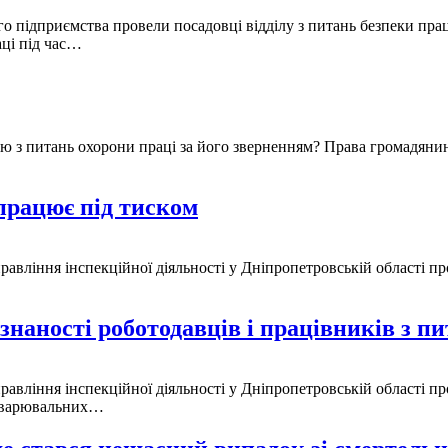
о підприємства провели посадовці відділу з питань безпеки прац
аці під час…
лю з питань охорони праці за його зверненням? Права громадянина
працює під тиском
равління інспекційної діяльності у Дніпропетровській області пр
наності роботодавців і працівників з пи
управління інспекційної діяльності у Дніпропетровській області 
 зварювальних…