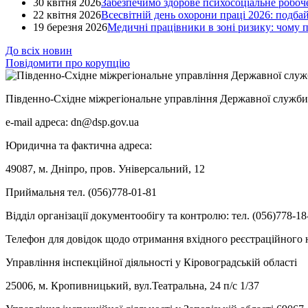
30 квітня 2026
Забезпечимо здорове психосоціальне робоче
22 квітня 2026
Всесвітній день охорони праці 2026: подба
19 березня 2026
Медичні працівники в зоні ризику: чому
До всіх новин
Повідомити про корупцію
Південно-Східне міжрегіональне управління Державної служби 
e-mail адреса: dn@dsp.gov.ua
Юридична та фактична адреса:
49087, м. Дніпро, пров. Універсальний, 12
Приймальня тел. (056)778-01-81
Відділ організації документообігу та контролю: тел. (056)778-18
Телефон для довідок щодо отримання вхідного реєстраційного н
Управління інспекційної діяльності у Кіровоградській області
25006, м. Кропивницький, вул.Театральна, 24 п/с 1/37