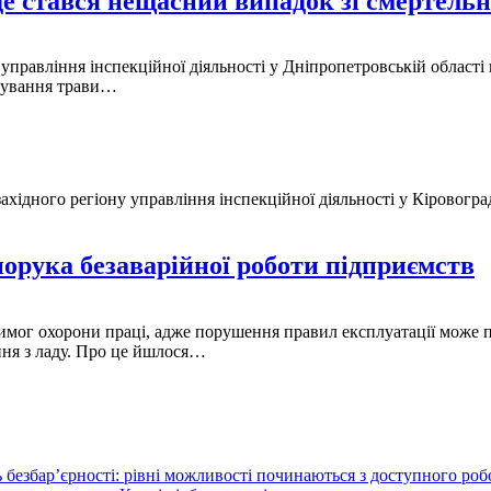
де стався нещасний випадок зі смертель
 управління інспекційної діяльності у Дніпропетровській області
ошування трави…
ахідного регіону управління інспекційної діяльності у Кіровогра
порука безаварійної роботи підприємств
имог охорони праці, адже порушення правил експлуатації може 
ння з ладу. Про це йшлося…
 безбар’єрності: рівні можливості починаються з доступного ро