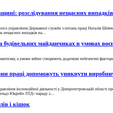
овщині: розслідування нещасних випадкі
ного управління Державної служби з питань праці Наталія Шевче
ань нещасних випадків на…
 на будівельних майданчиках в умовах воє
вматизму, а умови війни створюють додаткові небезпечні фактор
рони праці допоможуть уникнути виробни
правління інспекційної діяльності у Дніпропетровській області 
нальдз Юкрейн ЛТД» нараду з…
лів і кішок