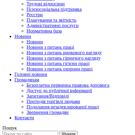
Трудові відносини
Психосоціальна підтримка
Реєстри
Планування та звітність
Адміністративні послуги
Нормативна база
Новини
Новини
Новини з питань праці
Новини з питань ринкового нагляду
Новини з питань гірничого нагляду
Новини з питань гігієни праці
Новини з питань охорони праці
Головні новини
Громадянам
Безоплатна первинна правова допомога
Доступ до публічної інформації
Запитання/Відповіді
Протидія торгівлі людьми
Подолання незадекларованої праці
Звернення громадян
Контакти
Пошук