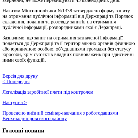
зверненні, не може перевищувати 45 календарних днів.
Наказом Мінсоцполітики №1338 затверджено форму запиту
на отримання публічної інформації від Держпраці та Порядок
складення, подання та розгляду запитів на отримання
публічної інформації, розпорядниками якої є Держпраці.
Зазначимо, що запит на отримання зазначеної інформації
подається до Держпраці та її територіальних органів фізичною
або юридичною особою, об’єднаннями громадян без статусу
юрособи, крім суб’єктів владних повноважень при здійсненні
ними своїх функцій.
Версія для друку
<
Попередня
Легалізація заробітної плати під контролем
Наступна
>
Проведено виїзний семінар-навчання з роботодавцями
Верхньодніпровського району
Головні новини