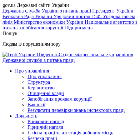
gov.ua
Державні сайти України
Державна служба України з питань праці
Президент України
Верховна Рада України
Урядовий портал
1545 Урядова гаряча
лінія
Міністерство економіки України
Національне агентство з
питань запобігання корупції
Підприємець
Пошук
Людям із порушенням зору
Південно-Східне міжрегіональне управління
Державної служби з питань праці
Про управління
Про управління
Структура
Керівництво
Очищення влади
Запобігання проявам корупції
Вакансії
Результати перевірки знань інспекторів праці
Діяльність
Ринковий нагляд
Гірничий нагляд
Гігієна праці та атестація робочих місць
Безпека праці