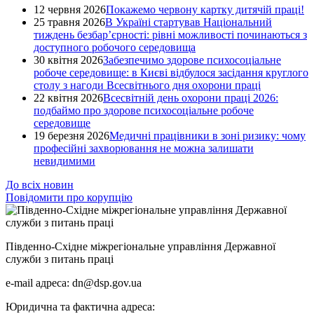
12 червня 2026
Покажемо червону картку дитячій праці!
25 травня 2026
В Україні стартував Національний
тиждень безбар’єрності: рівні можливості починаються з
доступного робочого середовища
30 квітня 2026
Забезпечимо здорове психосоціальне
робоче середовище: в Києві відбулося засідання круглого
столу з нагоди Всесвітнього дня охорони праці
22 квітня 2026
Всесвітній день охорони праці 2026:
подбаймо про здорове психосоціальне робоче
середовище
19 березня 2026
Медичні працівники в зоні ризику: чому
професійні захворювання не можна залишати
невидимими
До всіх новин
Повідомити про корупцію
Південно-Східне міжрегіональне управління Державної
служби з питань праці
e-mail адреса: dn@dsp.gov.ua
Юридична та фактична адреса: