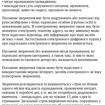
• місце проживання громадянина;
• викладається суть порушеного питання, зауваження,
пропозиції, заяви чи скарги, прохання чи вимоги.
Письмове звернення має бути надруковано або написано від
руки розбірливо і чітко, підписано особою (групою осіб) із
зазначенням дати. В електронному зверненні також має бути
зазначено електронну поштову адресу, на яку заявнику може
бути надіслано відповідь, або інформацію про інші засоби
зв’язку з ним. Застосування електронного цифрового підпису
при надсиланні електронного звернення не вимагається.
Письмові звернення без зазначення місця проживання, не
підписані автором (авторами), а також такі, зі змісту яких
неможливо встановити авторство, визнаються анонімними.
Письмове звернення також може бути надіслане з
використанням мережі Інтернет, засобів електронного зв’язку
(електронне звернення).
Звернення розглядаються та вирішуються у строк не більше
одного місяця від дня їх надходження, ураховуючи вихідні,
святкові й неробочі дні, а ті, які не потребують додаткового
вивчення, – невідкладно, але не пізніше 15 днів з дня їх
отримання. Загальний строк вирішення питань, порушених у