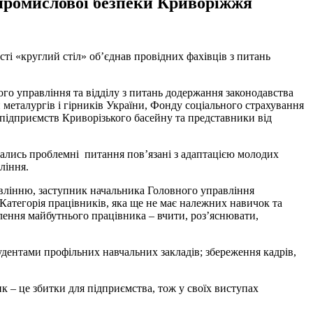
і промислової безпеки Криворіжжя
і «круглий стіл» об’єднав провідних фахівців з питань
го управління та відділу з питань додержання законодавства
металургів і гірників України, Фонду соціального страхування
підприємств Криворізького басейну та представники від
ймались проблемні питання пов’язані з адаптацією молодих
ління.
влінню, заступник начальника Головного управління
Категорія працівників, яка ще не має належних навичок та
овлення майбутнього працівника – вчити, роз’яснювати,
дентами профільних навчальних закладів; збереження кадрів,
 – це збитки для підприємства, тож у своїх виступах