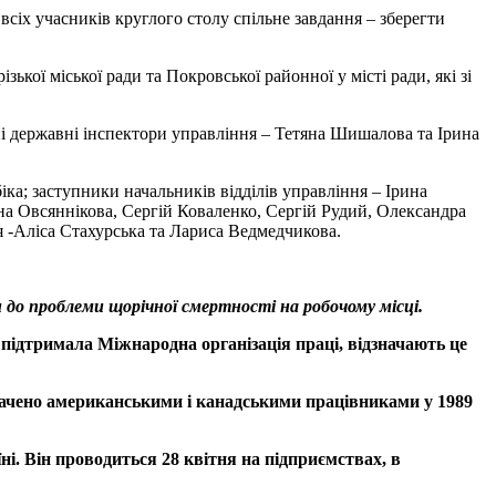
сіх учасників круглого столу спільне завдання – зберегти
ї міської ради та Покровської районної у місті ради, які зі
і державні інспектори управління – Тетяна Шишалова та Ірина
ка; заступники начальників відділів управління – Ірина
на Овсяннікова, Сергій Коваленко, Сергій Рудий, Олександра
 -Аліса Стахурська та Лариса Ведмедчикова.
и до проблеми щорічної смертності на робочому місці.
 підтримала Міжнародна організація праці, відзначають це
значено американськими і канадськими працівниками у 1989
ні. Він проводиться 28 квітня на підприємствах, в