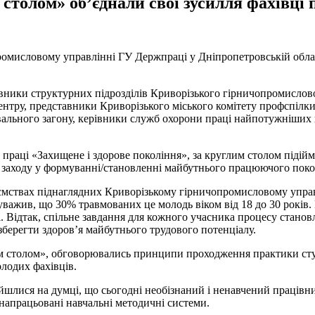
 столом» об’єднали свої зусилля фахівц
омисловому управлінні ГУ Держпраці у Дніпропетровській област
вники структурних підрозділів Криворізького гірничопромислово
нтру, представники Криворізького міського комітету профспілки 
вального загону, керівники служб охорони праці найпотужніших 
и праці «Захищене і здорове покоління», за круглим столом піді
а заходу у формуванні/становленні майбутнього працюючого поко
иємствах піднаглядних Криворізькому гірничопромисловому упра
важив, що 30% травмованих це молодь віком від 18 до 30 років. 
сті. Відтак, спільне завдання для кожного учасника процесу стан
зберегти здоров’я майбутнього трудового потенціалу.
им столом», обговорювались принципи проходження практики сту
лодих фахівців.
шлися на думці, що сьогодні необізнаний і ненавчений працівник
напрацьовані навчальні методичні системи.