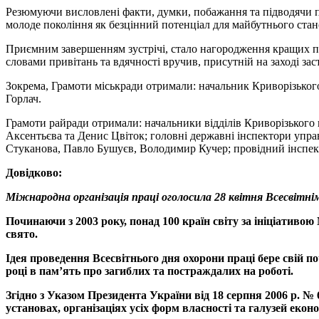
Резюмуючи висловлені факти, думки, побажання та підводячи пі
молоде покоління як безцінний потенціал для майбутнього стан
Приємним завершенням зустрічі, стало нагородження кращих пра
словами привітань та вдячності вручив, присутній на заході за
Зокрема, Грамоти міськради отримали: начальник Криворізьког
Горлач.
Грамоти райради отримали: начальники відділів Криворізького 
Аксентьєва та Денис Цвіток; головні державні інспектори упра
Стуканова, Павло Бушуєв, Володимир Кучер; провідний інспект
Довідково:
Міжнародна організація праці оголосила 28 квітня Всесвітні
Починаючи з 2003 року, понад 100 країн світу за ініціативо
свято.
Ідея проведення Всесвітнього дня охорони праці бере свій 
році в пам’ять про загиблих та постраждалих на роботі.
Згідно з Указом Президента України від 18 серпня 2006 р. №
установах, організаціях усіх форм власності та галузей еконо