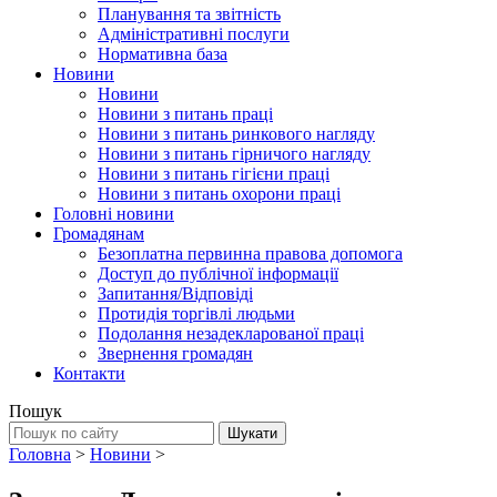
Планування та звітність
Адміністративні послуги
Нормативна база
Новини
Новини
Новини з питань праці
Новини з питань ринкового нагляду
Новини з питань гірничого нагляду
Новини з питань гігієни праці
Новини з питань охорони праці
Головні новини
Громадянам
Безоплатна первинна правова допомога
Доступ до публічної інформації
Запитання/Відповіді
Протидія торгівлі людьми
Подолання незадекларованої праці
Звернення громадян
Контакти
Пошук
Головна
>
Новини
>