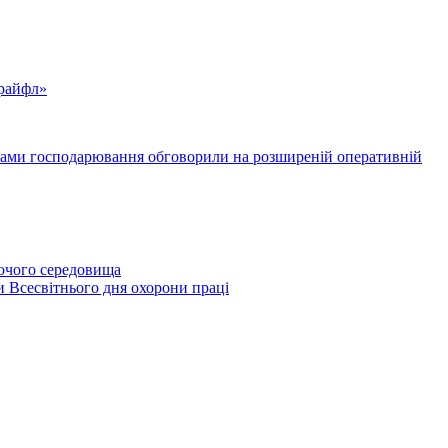
Трайфл»
ктами господарювання обговорили на розширеній оперативній
бочого середовища
и Всесвітнього дня охорони праці