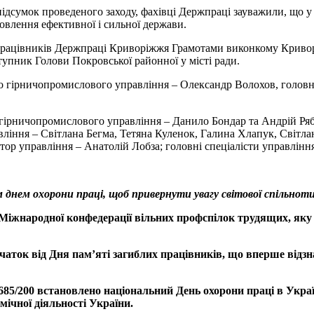
дсумок проведеного заходу, фахівці Держпраці зауважили, що у в
овлення ефективної і сильної держави.
цівників Держпраці Криворіжжя Грамотами виконкому Криворізько
ступник Голови Покровської районної у місті ради.
о гірничопромислового управління – Олександр Волохов, головн
гірничопромислового управління – Данило Бондар та Андрій Рябі
вління – Світлана Бегма, Тетяна Куленок, Галина Хлапук, Світла
ор управління – Анатолій Лобза; головні спеціалісти управління
м днем охорони праці, щоб привернути увагу світової спільнот
ю Міжнародної конфедерації вільних профспілок трудящих, яку
початок від Дня пам’яті загиблих працівників, що вперше від
 685/200 встановлено національний День охорони праці в Украї
мічної діяльності України.