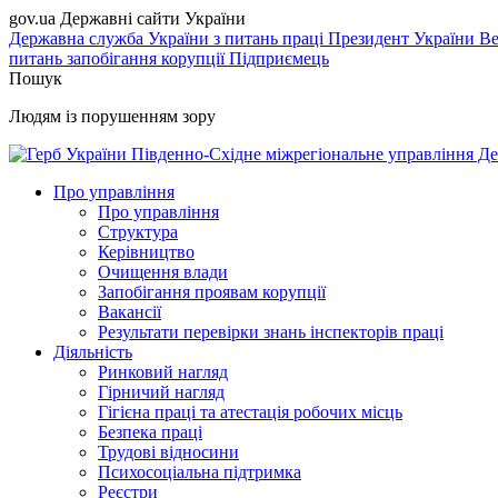
gov.ua
Державні сайти України
Державна служба України з питань праці
Президент України
Ве
питань запобігання корупції
Підприємець
Пошук
Людям із порушенням зору
Південно-Східне міжрегіональне управління Де
Про управління
Про управління
Структура
Керівництво
Очищення влади
Запобігання проявам корупції
Вакансії
Результати перевірки знань інспекторів праці
Діяльність
Ринковий нагляд
Гірничий нагляд
Гігієна праці та атестація робочих місць
Безпека праці
Трудові відносини
Психосоціальна підтримка
Реєстри