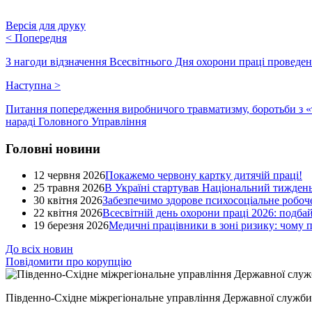
Версія для друку
<
Попередня
З нагоди відзначення Всесвітнього Дня охорони праці провед
Наступна
>
Питання попередження виробничого травматизму, боротьби з «т
нараді Головного Управління
Головні новини
12 червня 2026
Покажемо червону картку дитячій праці!
25 травня 2026
В Україні стартував Національний тиждень
30 квітня 2026
Забезпечимо здорове психосоціальне робоче
22 квітня 2026
Всесвітній день охорони праці 2026: подба
19 березня 2026
Медичні працівники в зоні ризику: чому
До всіх новин
Повідомити про корупцію
Південно-Східне міжрегіональне управління Державної служби 