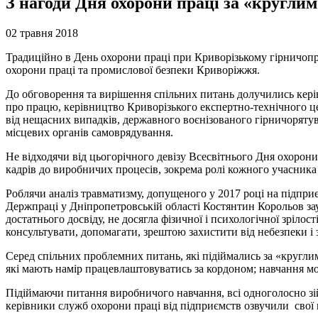
З нагоди Дня охорони праці за «круглим
02 травня 2018
Традиційно в День охорони праці при Криворізькому гірничопр
охорони праці та промислової безпеки Криворіжжя.
До обговорення та вирішення спільних питань долучились кері
про працю, керівництво Криворізького експертно-технічного це
від нещасних випадків, державного воєнізованого гірничоряту
місцевих органів самоврядування.
Не відходячи від цьогорічного девізу Всесвітнього Дня охорон
кадрів до виробничих процесів, зокрема ролі кожного учасник
Роблячи аналіз травматизму, допущеного у 2017 році на підпр
Держпраці у Дніпропетровській області Костянтин Корольов зау
достатнього досвіду, не досягла фізичної і психологічної зріло
консультувати, допомагати, зрештою захистити від небезпеки і 
Серед спільних проблемних питань, які підіймались за «кругл
які мають намір працевлаштовуватись за кордоном; навчання мо
Підіймаючи питання виробничого навчання, всі одноголосно зій
керівники служб охорони праці від підприємств озвучили свої 