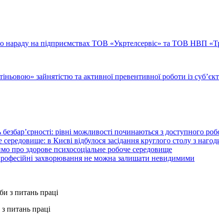
ено нараду на підприємствах ТОВ «Укртелсервіс» та ТОВ НВП «
іньовою» зайнятістю та активної превентивної роботи із суб’є
 безбар’єрності: рівні можливості починаються з доступного ро
 середовище: в Києві відбулося засідання круглого столу з нагод
ймо про здорове психосоціальне робоче середовище
 професійні захворювання не можна залишати невидимими
з питань праці