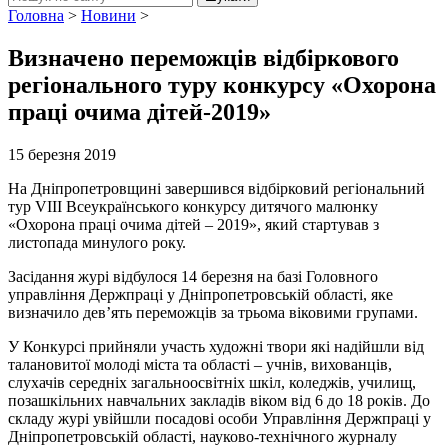
Головна
>
Новини
>
Визначено переможців відбіркового
регіонального туру конкурсу «Охорона
праці очима дітей-2019»
15 березня 2019
На Дніпропетровщині завершився відбірковий регіональний
тур VIІІ Всеукраїнського конкурсу дитячого малюнку
«Охорона праці очима дітей – 2019», який стартував з
листопада минулого року.
Засідання журі відбулося 14 березня на базі Головного
управління Держпраці у Дніпропетровській області, яке
визначило дев’ять переможців за трьома віковими групами.
У Конкурсі прийняли участь художні твори які надійшли від
талановитої молоді міста та області – учнів, вихованців,
слухачів середніх загальноосвітніх шкіл, коледжів, училищ,
позашкільних навчальних закладів віком від 6 до 18 років. До
складу журі увійшли посадові особи Управління Держпраці у
Дніпропетровській області, науково-технічного журналу