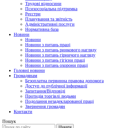
Трудові відносини
Психосоціальна підтримка
Реєстри
Планування та звітність
Адміністративні послуги
Нормативна база
Новини
Новини
Новини з питань праці
Новини з питань ринкового нагляду
Новини з питань гірничого нагляду
Новини з питань гігієни праці
Новини з питань охорони праці
Головні новини
Громадянам
Безоплатна первинна правова допомога
Доступ до публічної інформації
Запитання/Відповіді
Протидія торгівлі людьми
Подолання незадекларованої праці
Звернення громадян
Контакти
Пошук