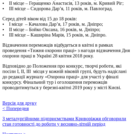
• ІІ місце – Геращенко Анастасія, 13 років, м. Кривий Ріг;
• ІІІ місце – Сидорова Дар’я, 11 років, м. Павлоград.
Серед дітей віком від 15 до 18 років:
• І місце – Качалова Дар’я, 17 років, м. Дніпро;
• ІІ місце – Бойко Оксана, 16 років, м. Дніпро;
• ІІІ місце – Каширіна Марія, 15 років, м. Дніпро.
Відзначення переможців відбудеться в квітні в рамках
проведення «Тижня охорони праці» з нагоди відзначення Дня
охорони праці в Україні 28 квітня 2018 року.
Відповідно до Положення про конкурс, творчі роботи, які
посіли I, II, III місця у кожній віковій групі, будуть надіслані
до редакції журналу «Охорона праці» для участі у фіналі
конкурсу. Фінальний тур і оголошення переможців
проводитимуться у березні-квітні 2019 року у місті Києві.
Версія для друку
<
Попередня
З металургійними підприємствами Криворіжжя обговорили
стан готовності до роботи у весняно-літній період