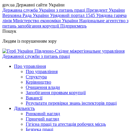
gov.ua
Державні сайти України
Державна служба України з питань праці
Президент України
Верховна Рада України
Урядовий портал
1545 Урядова гаряча
лінія
Міністерство економіки України
Національне агентство з
питань запобігання корупції
Підприємець
Пошук
Людям із порушенням зору
Південно-Східне міжрегіональне управління
Державної служби з питань праці
Про управління
Про управління
Структура
Керівництво
Очищення влади
Запобігання проявам корупції
Вакансії
Результати перевірки знань інспекторів праці
Діяльність
Ринковий нагляд
Гірничий нагляд
Гігієна праці та атестація робочих місць
Безпека праці