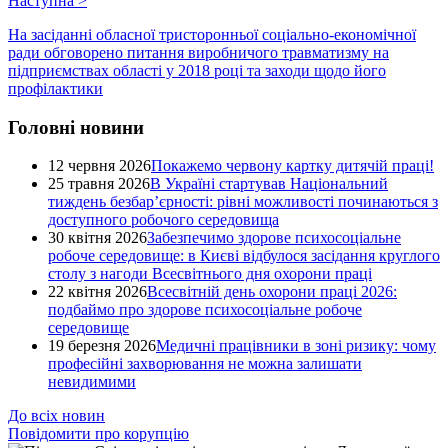
Наступна
>
На засіданні обласної тристоронньої соціально-економічної
ради обговорено питання виробничого травматизму на
підприємствах області у 2018 році та заходи щодо його
профілактики
Головні новини
12 червня 2026
Покажемо червону картку дитячій праці!
25 травня 2026
В Україні стартував Національний
тиждень безбар’єрності: рівні можливості починаються з
доступного робочого середовища
30 квітня 2026
Забезпечимо здорове психосоціальне
робоче середовище: в Києві відбулося засідання круглого
столу з нагоди Всесвітнього дня охорони праці
22 квітня 2026
Всесвітній день охорони праці 2026:
подбаймо про здорове психосоціальне робоче
середовище
19 березня 2026
Медичні працівники в зоні ризику: чому
професійні захворювання не можна залишати
невидимими
До всіх новин
Повідомити про корупцію