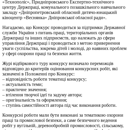
«Технополіс», Придніпровського Експертно-технічного
центру Держпраці, комунального позашкільного навчального
закладу «Дніпропетровський обласний дитячо-юнацький
кіноцентр «Веснянка» Дніпровської обласної ради».
Нагадаємо, що Конкурс проводиться за підтримки Державної
служби України з питань праці, територіальних органів
Держпраці та інших підприємств, що належать до сфери
управління Держпраці і проводиться з метою привернення
уваги суспільства, зокрема дітей і молоді, до наявних проблем
у сфері охорони праці та безпеки життя.
Журі відбіркового туру конкурсу визначало переможців
відповідно до критеріїв оцінювання конкурсних робіт, які
зазначені в Положенні про Конкурс:
– відповідність роботи тематиці конкурсу;
– актуальність теми;
– практичне значення;
– втілення творчої ідеї та задуму автора;
– оригінальність та оформлення;
– ступінь самостійності автора під час виконання роботи.
Конкурсні роботи мали бути виконані за тематикою охорони
праці та промислової безпеки, а саме безпечного ведення
робіт у вугільній, деревообробній промисловості, сільському,