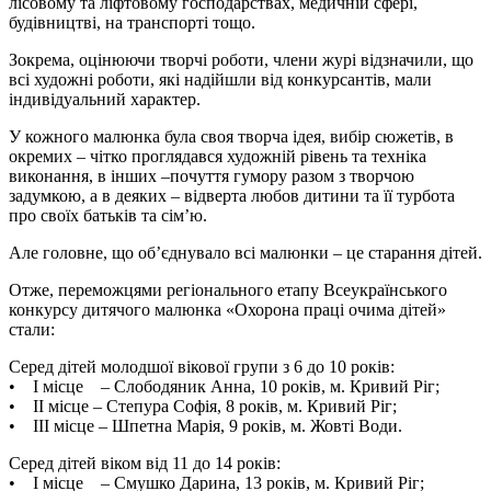
лісовому та ліфтовому господарствах, медичній сфері,
будівництві, на транспорті тощо.
Зокрема, оцінюючи творчі роботи, члени журі відзначили, що
всі художні роботи, які надійшли від конкурсантів, мали
індивідуальний характер.
У кожного малюнка була своя творча ідея, вибір сюжетів, в
окремих – чітко проглядався художній рівень та техніка
виконання, в інших –почуття гумору разом з творчою
задумкою, а в деяких – відверта любов дитини та її турбота
про своїх батьків та сім’ю.
Але головне, що об’єднувало всі малюнки – це старання дітей.
Отже, переможцями регіонального етапу Всеукраїнського
конкурсу дитячого малюнка «Охорона праці очима дітей»
стали:
Серед дітей молодшої вікової групи з 6 до 10 років:
• І місце – Слободяник Анна, 10 років, м. Кривий Ріг;
• ІІ місце – Степура Софія, 8 років, м. Кривий Ріг;
• ІІІ місце – Шпетна Марія, 9 років, м. Жовті Води.
Серед дітей віком від 11 до 14 років:
• І місце – Смушко Дарина, 13 років, м. Кривий Ріг;