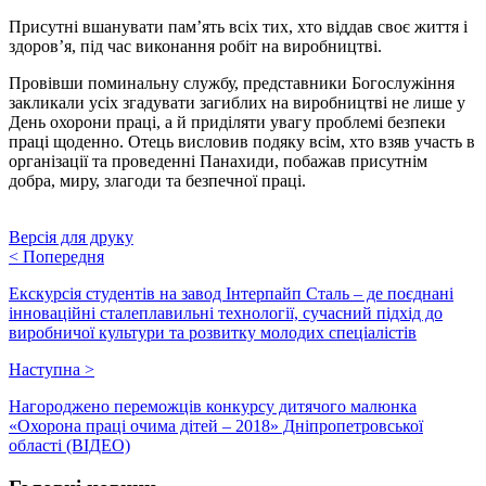
Присутні вшанувати пам’ять всіх тих, хто віддав своє життя і
здоров’я, під час виконання робіт на виробництві.
Провівши поминальну службу, представники Богослужіння
закликали усіх згадувати загиблих на виробництві не лише у
День охорони праці, а й приділяти увагу проблемі безпеки
праці щоденно. Отець висловив подяку всім, хто взяв участь в
організації та проведенні Панахиди, побажав присутнім
добра, миру, злагоди та безпечної праці.
Версія для друку
<
Попередня
Екскурсія студентів на завод Інтерпайп Сталь – де поєднані
інноваційні сталеплавильні технології, сучасний підхід до
виробничої культури та розвитку молодих спеціалістів
Наступна
>
Нагороджено переможців конкурсу дитячого малюнка
«Охорона праці очима дітей – 2018» Дніпропетровської
області (ВІДЕО)