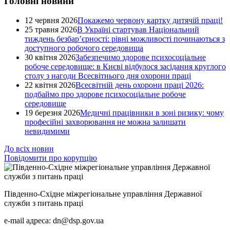
Головні новини
12 червня 2026
Покажемо червону картку дитячій праці!
25 травня 2026
В Україні стартував Національний
тиждень безбар’єрності: рівні можливості починаються з
доступного робочого середовища
30 квітня 2026
Забезпечимо здорове психосоціальне
робоче середовище: в Києві відбулося засідання круглого
столу з нагоди Всесвітнього дня охорони праці
22 квітня 2026
Всесвітній день охорони праці 2026:
подбаймо про здорове психосоціальне робоче
середовище
19 березня 2026
Медичні працівники в зоні ризику: чому
професійні захворювання не можна залишати
невидимими
До всіх новин
Повідомити про корупцію
Південно-Східне міжрегіональне управління Державної
служби з питань праці
e-mail адреса: dn@dsp.gov.ua