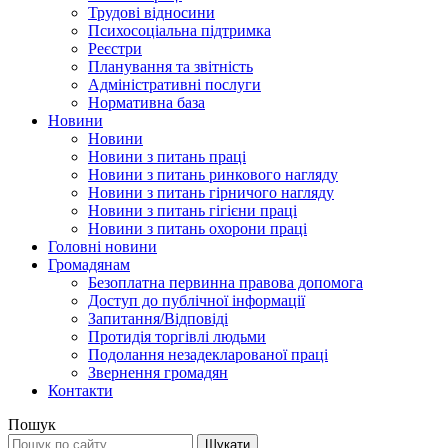
Трудові відносини
Психосоціальна підтримка
Реєстри
Планування та звітність
Адміністративні послуги
Нормативна база
Новини
Новини
Новини з питань праці
Новини з питань ринкового нагляду
Новини з питань гірничого нагляду
Новини з питань гігієни праці
Новини з питань охорони праці
Головні новини
Громадянам
Безоплатна первинна правова допомога
Доступ до публічної інформації
Запитання/Відповіді
Протидія торгівлі людьми
Подолання незадекларованої праці
Звернення громадян
Контакти
Пошук