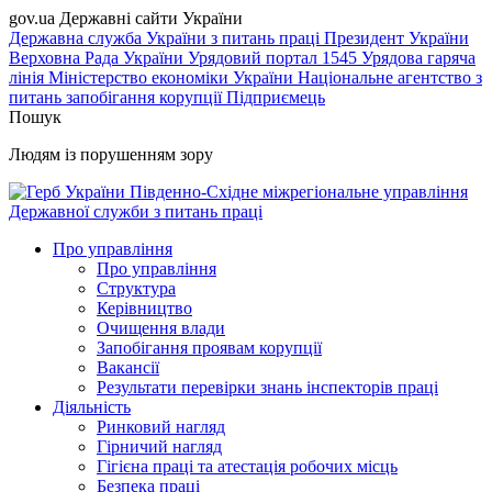
gov.ua
Державні сайти України
Державна служба України з питань праці
Президент України
Верховна Рада України
Урядовий портал
1545 Урядова гаряча
лінія
Міністерство економіки України
Національне агентство з
питань запобігання корупції
Підприємець
Пошук
Людям із порушенням зору
Південно-Східне міжрегіональне управління
Державної служби з питань праці
Про управління
Про управління
Структура
Керівництво
Очищення влади
Запобігання проявам корупції
Вакансії
Результати перевірки знань інспекторів праці
Діяльність
Ринковий нагляд
Гірничий нагляд
Гігієна праці та атестація робочих місць
Безпека праці