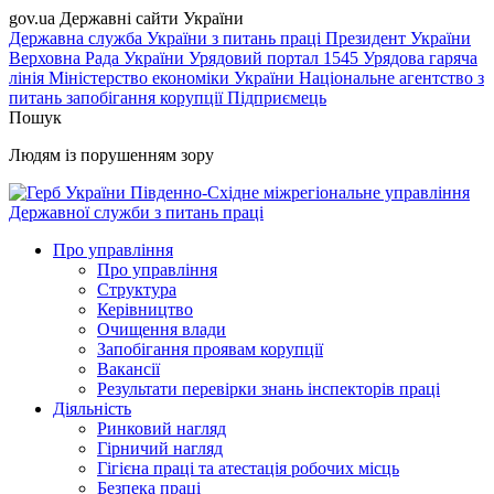
gov.ua
Державні сайти України
Державна служба України з питань праці
Президент України
Верховна Рада України
Урядовий портал
1545 Урядова гаряча
лінія
Міністерство економіки України
Національне агентство з
питань запобігання корупції
Підприємець
Пошук
Людям із порушенням зору
Південно-Східне міжрегіональне управління
Державної служби з питань праці
Про управління
Про управління
Структура
Керівництво
Очищення влади
Запобігання проявам корупції
Вакансії
Результати перевірки знань інспекторів праці
Діяльність
Ринковий нагляд
Гірничий нагляд
Гігієна праці та атестація робочих місць
Безпека праці