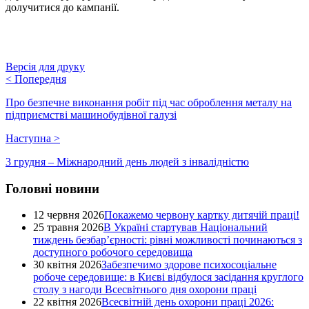
долучитися до кампанії.
Версія для друку
<
Попередня
Про безпечне виконання робіт під час оброблення металу на
підприємстві машинобудівної галузі
Наступна
>
3 грудня – Міжнародний день людей з інвалідністю
Головні новини
12 червня 2026
Покажемо червону картку дитячій праці!
25 травня 2026
В Україні стартував Національний
тиждень безбар’єрності: рівні можливості починаються з
доступного робочого середовища
30 квітня 2026
Забезпечимо здорове психосоціальне
робоче середовище: в Києві відбулося засідання круглого
столу з нагоди Всесвітнього дня охорони праці
22 квітня 2026
Всесвітній день охорони праці 2026: