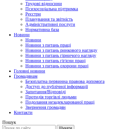
Трудові відносини
Психосоціальна підтримка
Реєстри
Планування та звітність
Адміністративні послуги
Нормативна база
Новини
Новини
Новини з питань праці
Новини з питань ринкового нагляду
Новини з питань гірничого нагляду
Новини з питань гігієни праці
Новини з питань охорони праці
Головні новини
Громадянам
Безоплатна первинна правова допомога
Доступ до публічної інформації
Запитання/Відповіді
Протидія торгівлі людьми
Подолання незадекларованої праці
Звернення громадян
Контакти
Пошук