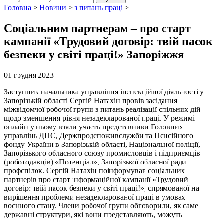
Головна
>
Новини
>
з питань праці
>
Соціальним партнерам – про старт
кампанії «Трудовий договір: твій пасок
безпеки у світі праці!» Запоріжжя
01 грудня 2023
Заступник начальника управління інспекційної діяльності у
Запорізькій області Сергій Натахін провів засідання
міжвідомчої робочої групи з питань реалізації спільних дій
щодо зменшення рівня незадекларованої праці. У режимі
онлайн у ньому взяли участь представники Головних
управлінь ДПС, Держпродспоживслужби та Пенсійного
фонду України в Запорізькій області, Національної поліції,
Запорізького обласного союзу промисловців і підприємців
(роботодавців) «Потенціал», Запорізької обласної ради
профспілок. Сергій Натахін поінформував соціальних
партнерів про старт інформаційної кампанії «Трудовий
договір: твій пасок безпеки у світі праці!», спрямованої на
вирішення проблеми незадекларованої праці в умовах
воєнного стану. Члени робочої групи обговорили, як саме
державні структури, які вони представляють, можуть