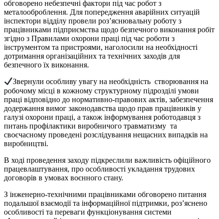
обговорено небезпечні фактори під час робот з
металооброблення. Для попередження аварійних ситуацій
інспектори відділу провели роз’яснювальну роботу з
працівниками підприємства щодо безпечного виконання робіт
згідно з Правилами охорони праці під час роботи з
інструментом та пристроями, наголосили на необхідності
дотримання організаційних та технічних заходів для
безпечного їх виконання.
Звернули особливу увагу на необхідність створювання на
робочому місці в кожному структурному підрозділі умови
праці відповідно до нормативно-правових актів, забезпечення
додержання вимог законодавства щодо прав працівників у
галузі охорони праці, а також інформування роботодавця з
питань профілактики виробничого травматизму та
своєчасному проведені розслідування нещасних випадків на
виробництві.
В ході проведення заходу підкреслили важливість офіційного
працевлаштування, про особливості укладання трудових
договорів в умовах воєнного стану.
З інженерно-технічними працівниками обговорено питання
подальшої взаємодії та інформаційної підтримки, роз’яснено
особливості та переваги функціонування системи