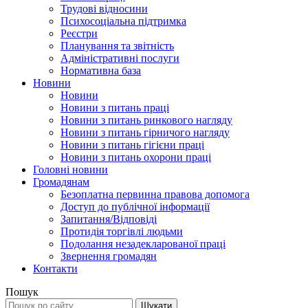
Трудові відносини
Психосоціальна підтримка
Реєстри
Планування та звітність
Адміністративні послуги
Нормативна база
Новини
Новини
Новини з питань праці
Новини з питань ринкового нагляду
Новини з питань гірничого нагляду
Новини з питань гігієни праці
Новини з питань охорони праці
Головні новини
Громадянам
Безоплатна первинна правова допомога
Доступ до публічної інформації
Запитання/Відповіді
Протидія торгівлі людьми
Подолання незадекларованої праці
Звернення громадян
Контакти
Пошук