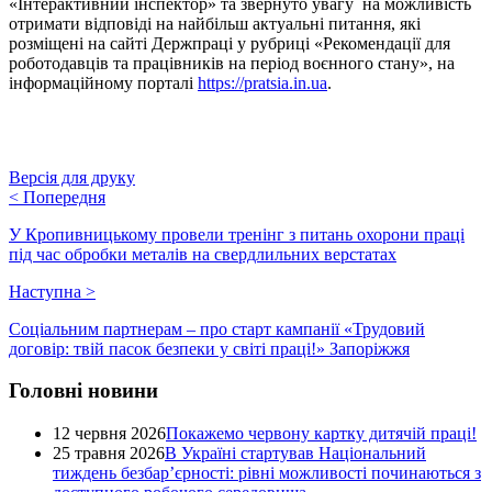
«Інтерактивний інспектор» та звернуто увагу на можливість
отримати відповіді на найбільш актуальні питання, які
розміщені на сайті Держпраці у рубриці «Рекомендації для
роботодавців та працівників на період воєнного стану», на
інформаційному порталі
https://pratsia.in.ua
.
Версія для друку
<
Попередня
У Кропивницькому провели тренінг з питань охорони праці
під час обробки металів на свердлильних верстатах
Наступна
>
Соціальним партнерам – про старт кампанії «Трудовий
договір: твій пасок безпеки у світі праці!» Запоріжжя
Головні новини
12 червня 2026
Покажемо червону картку дитячій праці!
25 травня 2026
В Україні стартував Національний
тиждень безбар’єрності: рівні можливості починаються з