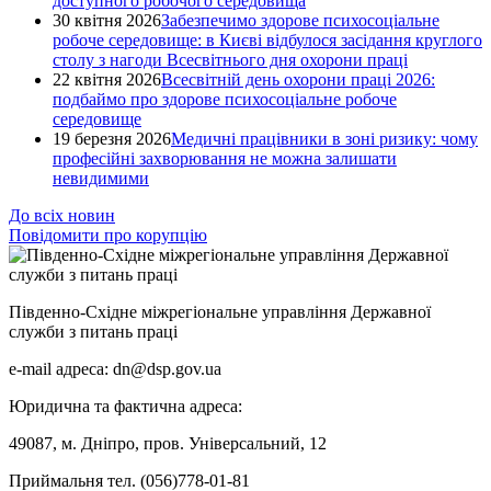
доступного робочого середовища
30 квітня 2026
Забезпечимо здорове психосоціальне
робоче середовище: в Києві відбулося засідання круглого
столу з нагоди Всесвітнього дня охорони праці
22 квітня 2026
Всесвітній день охорони праці 2026:
подбаймо про здорове психосоціальне робоче
середовище
19 березня 2026
Медичні працівники в зоні ризику: чому
професійні захворювання не можна залишати
невидимими
До всіх новин
Повідомити про корупцію
Південно-Східне міжрегіональне управління Державної
служби з питань праці
e-mail адреса: dn@dsp.gov.ua
Юридична та фактична адреса:
49087, м. Дніпро, пров. Універсальний, 12
Приймальня тел. (056)778-01-81