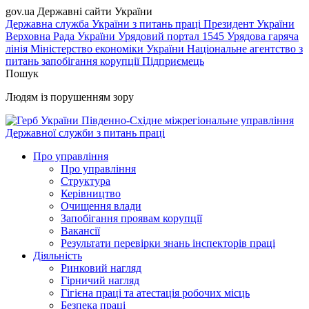
gov.ua
Державні сайти України
Державна служба України з питань праці
Президент України
Верховна Рада України
Урядовий портал
1545 Урядова гаряча
лінія
Міністерство економіки України
Національне агентство з
питань запобігання корупції
Підприємець
Пошук
Людям із порушенням зору
Південно-Східне міжрегіональне управління
Державної служби з питань праці
Про управління
Про управління
Структура
Керівництво
Очищення влади
Запобігання проявам корупції
Вакансії
Результати перевірки знань інспекторів праці
Діяльність
Ринковий нагляд
Гірничий нагляд
Гігієна праці та атестація робочих місць
Безпека праці