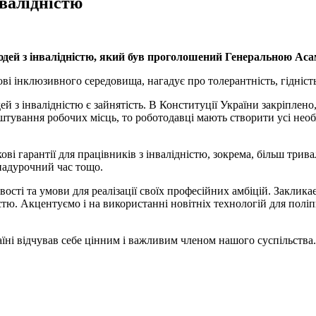
нвалідністю
людей з інвалідністю, який був проголошений Генеральною Ас
ові інклюзивного середовища, нагадує про толерантність, гідність,
з інвалідністю є зайнятість. В Конституції України закріплено,
штування робочих місць, то роботодавці мають створити усі необ
кові гарантії для працівників з інвалідністю, зокрема, більш тр
надурочний час тощо.
ості та умови для реалізації своїх професійних амбіцій. Заклика
тю. Акцентуємо і на використанні новітніх технологій для поліп
їні відчував себе цінним і важливим членом нашого суспільства.