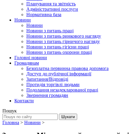
Планування та звітність
Адміністративні послуги
Нормативна база
Новини
Новини
Новини з питань праці
Новини з питань ринкового нагляду
Новини з питань гірничого нагляду
Новини з питань гігієни праці
Новини з питань охорони праці
Головні новини
Громадянам
Безоплатна первинна правова допомога
Доступ до публічної інформації
Запитання/Відповіді
Протидія торгівлі людьми
Подолання незадекларованої праці
Звернення громадян
Контакти
Пошук
Головна
>
Новини
>