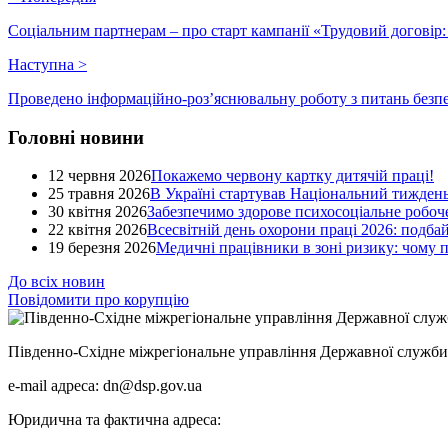
Соціальним партнерам – про старт кампанії «Трудовий договір: 
Наступна
>
Проведено інформаційно-роз’яснювальну роботу з питань безпе
Головні новини
12 червня 2026
Покажемо червону картку дитячій праці!
25 травня 2026
В Україні стартував Національний тиждень
30 квітня 2026
Забезпечимо здорове психосоціальне робоче
22 квітня 2026
Всесвітній день охорони праці 2026: подба
19 березня 2026
Медичні працівники в зоні ризику: чому
До всіх новин
Повідомити про корупцію
Південно-Східне міжрегіональне управління Державної служби 
e-mail адреса: dn@dsp.gov.ua
Юридична та фактична адреса: