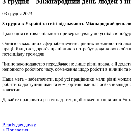
3 грудня – Міжнародний день людей з і
03 грудня 2023
3 грудня в Україні та світі відзначають Міжнародний день 
Цього дня світова спільнота привертає увагу до успіхів в побуд
Однією з важливих сфер забезпечення рівних можливостей людей 
праці. Якщо ж здоров’я працівників потребує додаткового обла
потенціалу громадян.
Чинне законодавство передбачає не лише рівні права, а й додат
неповного робочого часу, обмеження щодо роботи в нічний та 
Наша мета – забезпечити, щоб усі працівники мали рівні можлив
робити їх доступнішими та комфортнішими для осіб з інвалідніс
колектив.
Давайте працювати разом над тим, щоб кожен працівник в Укра
Версія для друку
<
Попередня