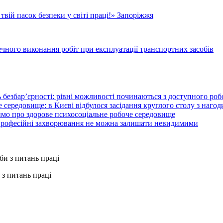
твій пасок безпеки у світі праці!» Запоріжжя
чного виконання робіт при експлуатації транспортних засобів
 безбар’єрності: рівні можливості починаються з доступного ро
 середовище: в Києві відбулося засідання круглого столу з нагод
ймо про здорове психосоціальне робоче середовище
 професійні захворювання не можна залишати невидимими
з питань праці