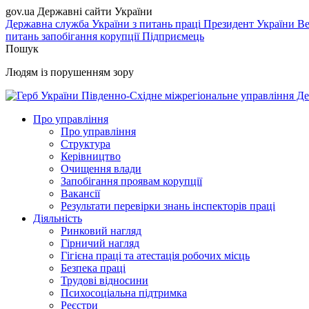
gov.ua
Державні сайти України
Державна служба України з питань праці
Президент України
Ве
питань запобігання корупції
Підприємець
Пошук
Людям із порушенням зору
Південно-Східне міжрегіональне управління Де
Про управління
Про управління
Структура
Керівництво
Очищення влади
Запобігання проявам корупції
Вакансії
Результати перевірки знань інспекторів праці
Діяльність
Ринковий нагляд
Гірничий нагляд
Гігієна праці та атестація робочих місць
Безпека праці
Трудові відносини
Психосоціальна підтримка
Реєстри