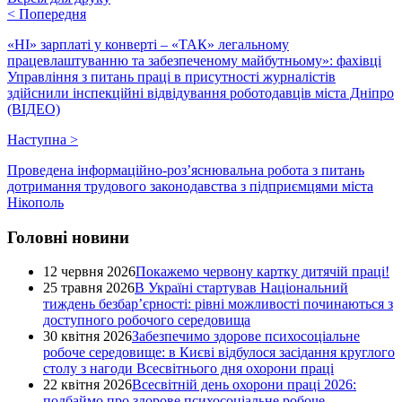
<
Попередня
«НІ» зарплаті у конверті – «ТАК» легальному
працевлаштуванню та забезпеченому майбутньому»: фахівці
Управління з питань праці в присутності журналістів
здійснили інспекційні відвідування роботодавців міста Дніпро
(ВІДЕО)
Наступна
>
Проведена інформаційно-роз’яснювальна робота з питань
дотримання трудового законодавства з підприємцями міста
Нікополь
Головні новини
12 червня 2026
Покажемо червону картку дитячій праці!
25 травня 2026
В Україні стартував Національний
тиждень безбар’єрності: рівні можливості починаються з
доступного робочого середовища
30 квітня 2026
Забезпечимо здорове психосоціальне
робоче середовище: в Києві відбулося засідання круглого
столу з нагоди Всесвітнього дня охорони праці
22 квітня 2026
Всесвітній день охорони праці 2026:
подбаймо про здорове психосоціальне робоче