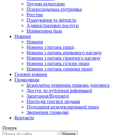
Трудові відносини
Психосоціальна підтримка
Реєстри
Планування та звітність
Адміністративні послуги
Нормативна база
Новини
Новини
Новини з питань праці
Новини з питань ринкового нагляду
Новини з питань гірничого нагляду
Новини з питань гігієни праці
Новини з питань охорони праці
Головні новини
Громадянам
Безоплатна первинна правова допомога
Доступ до публічної інформації
Запитання/Відповіді
Протидія торгівлі людьми
Подолання незадекларованої праці
Звернення громадян
Контакти
Пошук