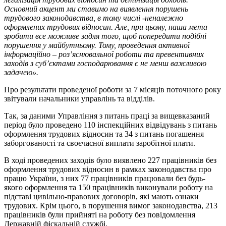
Основний акцент ми ставимо на виявлення порушень
трудового законодавства, в тому числі -неналежно
оформлених трудових відносин. Але, при цьому, наша мета
зробити все можливе задля того, щоб попередити подібні
порушення у майбутньому. Тому, проведення активної
інформаційно – роз’яснювальної роботи та превентивних
заходів з суб’єктами господарювання є не менш важливою
задачею».
Про результати проведеної роботи за 7 місяців поточного року
звітували начальники управлінь та відділів.
Так, за даними Управління з питань праці за вищевказаний
період було проведено 110 інспекційних відвідувань з питань
оформлення трудових відносин та 34 з питань погашення
заборгованості та своєчасної виплати заробітної плати.
В ході проведених заходів було виявлено 227 працівників без
оформлення трудових відносин в рамках законодавства про
працю України, з них 77 працівників працювали без будь-
якого оформлення та 150 працівників виконували роботу на
підставі цивільно-правових договорів, які мають ознаки
трудових. Крім цього, в порушення вимог законодавства, 213
працівників були прийняті на роботу без повідомлення
Державній фіскальній службі.