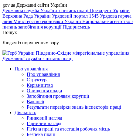
gov.ua
Державні сайти України
Державна служба України з питань праці
Президент України
Верховна Рада України
Урядовий портал
1545 Урядова гаряча
лінія
Міністерство економіки України
Національне агентство з
питань запобігання корупції
Підприємець
Пошук
Людям із порушенням зору
Південно-Східне міжрегіональне управління
Державної служби з питань праці
Про управління
Про управління
Структура
Керівництво
Очищення влади
Запобігання проявам корупції
Вакансії
Результати перевірки знань інспекторів праці
Діяльність
Ринковий нагляд
Гірничий нагляд
Гігієна праці та атестація робочих місць
Безпека праці