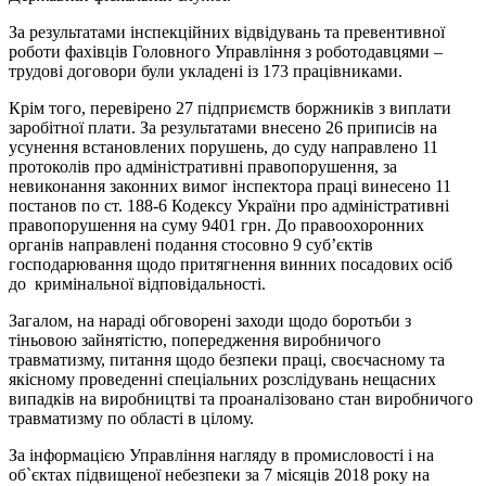
За результатами інспекційних відвідувань та превентивної
роботи фахівців Головного Управління з роботодавцями –
трудові договори були укладені із 173 працівниками.
Крім того, перевірено 27 підприємств боржників з виплати
заробітної плати. За результатами внесено 26 приписів на
усунення встановлених порушень, до суду направлено 11
протоколів про адміністративні правопорушення, за
невиконання законних вимог інспектора праці винесено 11
постанов по ст. 188-6 Кодексу України про адміністративні
правопорушення на суму 9401 грн. До правоохоронних
органів направлені подання стосовно 9 суб’єктів
господарювання щодо притягнення винних посадових осіб
до кримінальної відповідальності.
Загалом, на нараді обговорені заходи щодо боротьби з
тіньовою зайнятістю, попередження виробничого
травматизму, питання щодо безпеки праці, своєчасному та
якісному проведенні спеціальних розслідувань нещасних
випадків на виробництві та проаналізовано стан виробничого
травматизму по області в цілому.
За інформацією Управління нагляду в промисловості і на
об`єктах підвищеної небезпеки за 7 місяців 2018 року на