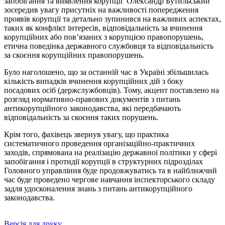
запобігання та виявлення корупції Олександр Бутильський
зосередив увагу присутніх на важливості попередження
проявів корупції та детально зупинився на важливих аспектах,
таких як конфлікт інтересів, відповідальність за вчинення
корупційних або пов’язаних з корупцією правопорушень,
етична поведінка державного службовця та відповідальність
за скоєння корупційних правопорушень.
Було наголошено, що за останній час в Україні збільшилась
кількість випадків вчинення корупційних дій з боку
посадових осіб (держслужбовців). Тому, акцент поставлено на
розгляд нормативно-правових документів з питань
антикорупційного законодавства, які передбачають
відповідальність за скоєння таких порушень.
Крім того, фахівець звернув увагу, що практика
систематичного проведення організаційно-практичних
заходів, спрямована на реалізацію державної політики у сфері
запобігання і протидії корупції в структурних підрозділах
Головного управління буде продовжуватись та в найближчий
час буде проведено чергове навчання інспекторського складу
задля удосконалення знань з питань антикорупційного
законодавства.
Версія для друку