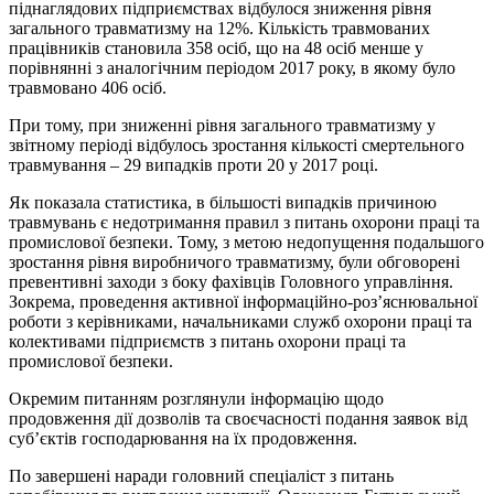
піднаглядових підприємствах відбулося зниження рівня
загального травматизму на 12%. Кількість травмованих
працівників становила 358 осіб, що на 48 осіб менше у
порівнянні з аналогічним періодом 2017 року, в якому було
травмовано 406 осіб.
При тому, при зниженні рівня загального травматизму у
звітному періоді відбулось зростання кількості смертельного
травмування – 29 випадків проти 20 у 2017 році.
Як показала статистика, в більшості випадків причиною
травмувань є недотримання правил з питань охорони праці та
промислової безпеки. Тому, з метою недопущення подальшого
зростання рівня виробничого травматизму, були обговорені
превентивні заходи з боку фахівців Головного управління.
Зокрема, проведення активної інформаційно-роз’яснювальної
роботи з керівниками, начальниками служб охорони праці та
колективами підприємств з питань охорони праці та
промислової безпеки.
Окремим питанням розглянули інформацію щодо
продовження дії дозволів та своєчасності подання заявок від
суб’єктів господарювання на їх продовження.
По завершені наради головний спеціаліст з питань