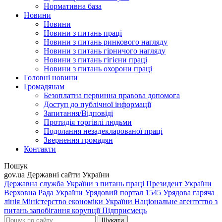
Нормативна база
Новини
Новини
Новини з питань праці
Новини з питань ринкового нагляду
Новини з питань гірничого нагляду
Новини з питань гігієни праці
Новини з питань охорони праці
Головні новини
Громадянам
Безоплатна первинна правова допомога
Доступ до публічної інформації
Запитання/Відповіді
Протидія торгівлі людьми
Подолання незадекларованої праці
Звернення громадян
Контакти
Пошук
gov.ua
Державні сайти України
Державна служба України з питань праці
Президент України
Верховна Рада України
Урядовий портал
1545 Урядова гаряча
лінія
Міністерство економіки України
Національне агентство з
питань запобігання корупції
Підприємець