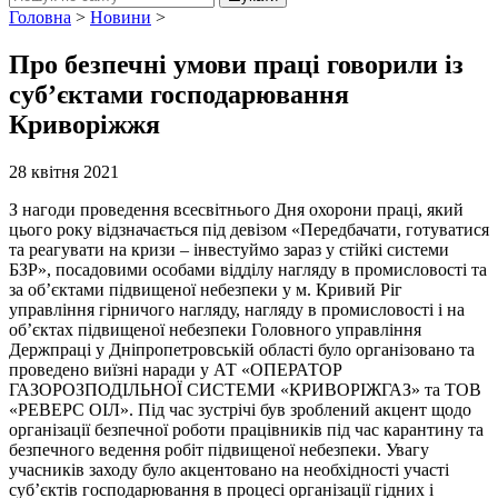
Головна
>
Новини
>
Про безпечні умови праці говорили із
суб’єктами господарювання
Криворіжжя
28 квітня 2021
З нагоди проведення всесвітнього Дня охорони праці, який
цього року відзначається під девізом «Передбачати, готуватися
та реагувати на кризи – інвестуймо зараз у стійкі системи
БЗР», посадовими особами відділу нагляду в промисловості та
за об’єктами підвищеної небезпеки у м. Кривий Ріг
управління гірничого нагляду, нагляду в промисловості і на
об’єктах підвищеної небезпеки Головного управління
Держпраці у Дніпропетровській області було організовано та
проведено виїзні наради у АТ «ОПЕРАТОР
ГАЗОРОЗПОДІЛЬНОЇ СИСТЕМИ «КРИВОРІЖГАЗ» та ТОВ
«РЕВЕРС ОІЛ». Під час зустрічі був зроблений акцент щодо
організації безпечної роботи працівників під час карантину та
безпечного ведення робіт підвищеної небезпеки. Увагу
учасників заходу було акцентовано на необхідності участі
суб’єктів господарювання в процесі організації гідних і