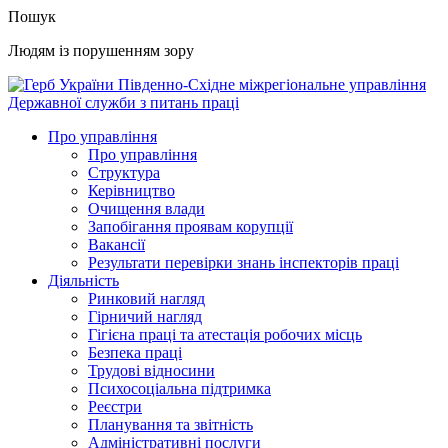
Пошук
Людям із порушенням зору
Південно-Східне міжрегіональне управління
Державної служби з питань праці
Про управління
Про управління
Структура
Керівництво
Очищення влади
Запобігання проявам корупції
Вакансії
Результати перевірки знань інспекторів праці
Діяльність
Ринковий нагляд
Гірничий нагляд
Гігієна праці та атестація робочих місць
Безпека праці
Трудові відносини
Психосоціальна підтримка
Реєстри
Планування та звітність
Адміністративні послуги