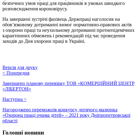
безпечних умов праці для працівників в умовах швидкого
розповсюдження короновірусу.
На завершені зустрічі фахівець Держпраці наголосив на
обов’язковому дотриманні вимог нормативно-правових актів
з охорони праці та неухильному дотриманні протиепідемічних
карантинних обмежень і рекомендацій під час проведення
заходів до Дня охорони праці в Україні.
Версія для друку
<
Попередня
Завершено планову перевірку ТОВ «КОМЕРЦІЙНИЙ ЦЕНТР
«ЛІБЕРТОН»
Наступна
>
Нагороджено переможців конкурсу дитячого малюнка
«Охорона праці очима дітей» – 2021 року Дніпропетровської
області
Головні новини