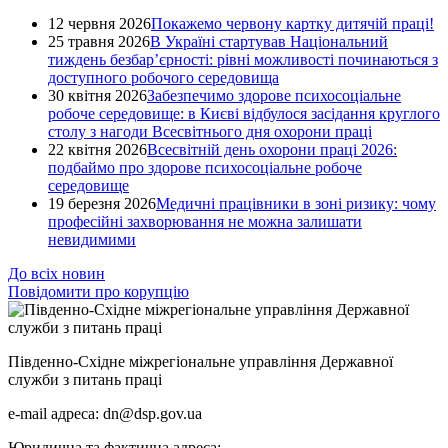
12 червня 2026
Покажемо червону картку дитячій праці!
25 травня 2026
В Україні стартував Національний
тиждень безбар’єрності: рівні можливості починаються з
доступного робочого середовища
30 квітня 2026
Забезпечимо здорове психосоціальне
робоче середовище: в Києві відбулося засідання круглого
столу з нагоди Всесвітнього дня охорони праці
22 квітня 2026
Всесвітній день охорони праці 2026:
подбаймо про здорове психосоціальне робоче
середовище
19 березня 2026
Медичні працівники в зоні ризику: чому
професійні захворювання не можна залишати
невидимими
До всіх новин
Повідомити про корупцію
Південно-Східне міжрегіональне управління Державної
служби з питань праці
e-mail адреса: dn@dsp.gov.ua
Юридична та фактична адреса: