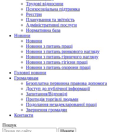
Трудові відносини
Психосоціальна підтримка
Реєстри
Планування та звітність
Адміністративні послуги
Нормативна база
Новини
Новини
Новини з питань праці
Новини з питань ринкового нагляду
Новини з питань гірничого нагляду
Новини з питань гігієни праці
Новини з питань охорони праці
Головні новини
Громадянам
Безоплатна первинна правова допомога
Доступ до публічної інформації
Запитання/Відповіді
Протидія торгівлі людьми
Подолання незадекларованої праці
Звернення громадян
Контакти
Пошук