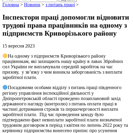
Головна
>
Новини
>
з питань праці
>
Інспектори праці допомогли відновити
трудові права працівників на одному з
підприємств Криворізького району
15 вересня 2023
На одному з підприємств Криворізького району
працівникам, які захищають нашу країну в лавах Збройних
сил України не виплачували середній заробіток на час
призову, у зв’язку з чим виникла заборгованість з виплати
заробітної плати.
Посадовими особами відділу з питань праці південного
регіону управління інспекційної діяльності у
Дніпропетровській області проведено позаплановий захід
державного нагляду (контролю) з питань оплати праці в
частині дотримання строків та першочерговості виплати
заробітної плати. Під час проведення заходу було
підтверджено факт невиплати заробітної плати визначеної
трудовим договором в період з квітня по липень 2022 року та
керівнику підприємства винесено припис про усунення