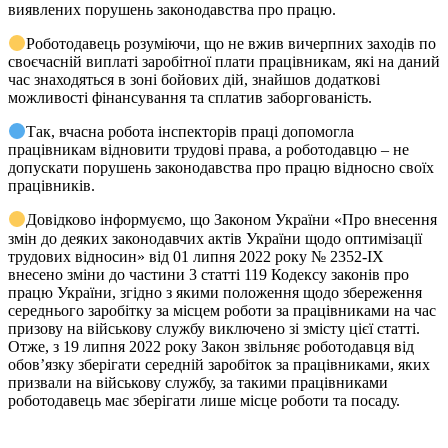
виявлених порушень законодавства про працю.
Роботодавець розуміючи, що не вжив вичерпних заходів по
своєчасній виплаті заробітної плати працівникам, які на даний
час знаходяться в зоні бойових дій, знайшов додаткові
можливості фінансування та сплатив заборгованість.
Так, вчасна робота інспекторів праці допомогла
працівникам відновити трудові права, а роботодавцю – не
допускати порушень законодавства про працю відносно своїх
працівників.
Довідково інформуємо, що Законом України «Про внесення
змін до деяких законодавчих актів України щодо оптимізації
трудових відносин» від 01 липня 2022 року № 2352-IX
внесено зміни до частини 3 статті 119 Кодексу законів про
працю України, згідно з якими положення щодо збереження
середнього заробітку за місцем роботи за працівниками на час
призову на військову службу виключено зі змісту цієї статті.
Отже, з 19 липня 2022 року Закон звільняє роботодавця від
обов’язку зберігати середній заробіток за працівниками, яких
призвали на військову службу, за такими працівниками
роботодавець має зберігати лише місце роботи та посаду.