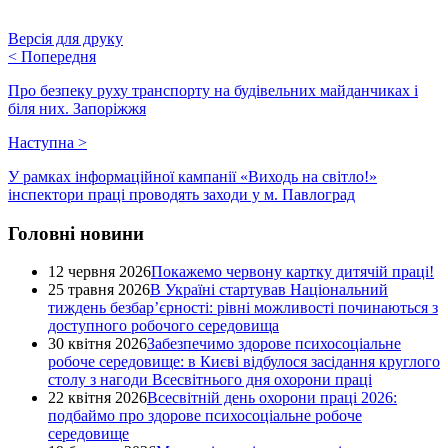
Версія для друку
<
Попередня
Про безпеку руху транспорту на будівельних майданчиках і
біля них. Запоріжжя
Наступна
>
У рамках інформаційної кампанії «Виходь на світло!»
інспектори праці проводять заходи у м. Павлоград
Головні новини
12 червня 2026
Покажемо червону картку дитячій праці!
25 травня 2026
В Україні стартував Національний
тиждень безбар’єрності: рівні можливості починаються з
доступного робочого середовища
30 квітня 2026
Забезпечимо здорове психосоціальне
робоче середовище: в Києві відбулося засідання круглого
столу з нагоди Всесвітнього дня охорони праці
22 квітня 2026
Всесвітній день охорони праці 2026:
подбаймо про здорове психосоціальне робоче
середовище