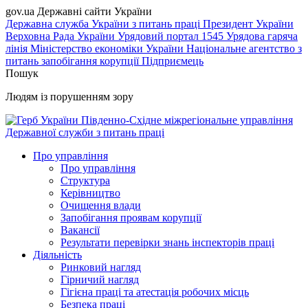
gov.ua
Державні сайти України
Державна служба України з питань праці
Президент України
Верховна Рада України
Урядовий портал
1545 Урядова гаряча
лінія
Міністерство економіки України
Національне агентство з
питань запобігання корупції
Підприємець
Пошук
Людям із порушенням зору
Південно-Східне міжрегіональне управління
Державної служби з питань праці
Про управління
Про управління
Структура
Керівництво
Очищення влади
Запобігання проявам корупції
Вакансії
Результати перевірки знань інспекторів праці
Діяльність
Ринковий нагляд
Гірничий нагляд
Гігієна праці та атестація робочих місць
Безпека праці