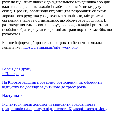
руху на під’їзних шляхах до будівельного майданчика або для
вжиття спеціальних заходів із забезпечення безпеки руху в
складі Проекту організації будівництва розробляється схема
дорожнього руху, яка узгоджується з поліцією, місцевими
органами влади та організацією, що обслуговує ці шляхи. В
разі зведення тимчасових споруд, огорож, складів і риштовань
необхідно брати до уваги відстані до транспортних засобів, що
рухаються.
Більше інформації про те, як працювати безпечно, можна
знайти тут:
https://pratsia.in.ua/safe_work.php
Версія для друку
<
Попередня
На Кіровоградщині проведено роз’яснення: як оформити
відпустку по догляду за дитиною до трьох років
Наступна
>
Інспектори праці допомогли відновити трудові права
працівників на одному з підприємств Криворізького району