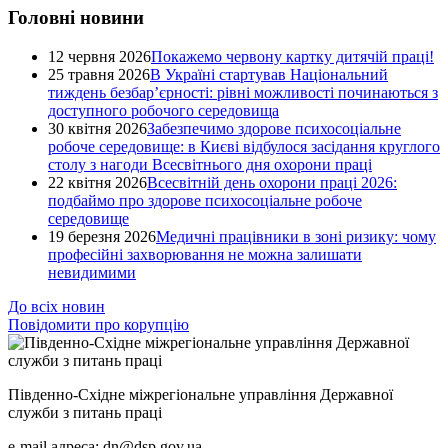
Головні новини
12 червня 2026
Покажемо червону картку дитячій праці!
25 травня 2026
В Україні стартував Національний
тиждень безбар’єрності: рівні можливості починаються з
доступного робочого середовища
30 квітня 2026
Забезпечимо здорове психосоціальне
робоче середовище: в Києві відбулося засідання круглого
столу з нагоди Всесвітнього дня охорони праці
22 квітня 2026
Всесвітній день охорони праці 2026:
подбаймо про здорове психосоціальне робоче
середовище
19 березня 2026
Медичні працівники в зоні ризику: чому
професійні захворювання не можна залишати
невидимими
До всіх новин
Повідомити про корупцію
Південно-Східне міжрегіональне управління Державної
служби з питань праці
e-mail адреса: dn@dsp.gov.ua