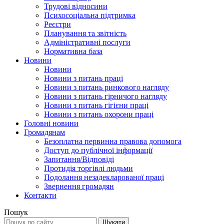
Трудові відносини
Психосоціальна підтримка
Реєстри
Планування та звітність
Адміністративні послуги
Нормативна база
Новини
Новини
Новини з питань праці
Новини з питань ринкового нагляду
Новини з питань гірничого нагляду
Новини з питань гігієни праці
Новини з питань охорони праці
Головні новини
Громадянам
Безоплатна первинна правова допомога
Доступ до публічної інформації
Запитання/Відповіді
Протидія торгівлі людьми
Подолання незадекларованої праці
Звернення громадян
Контакти
Пошук