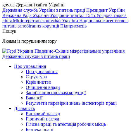
gov.ua
Державні сайти України
Державна служба України з питань праці
Президент України
Верховна Рада України
Урядовий портал
1545 Урядова гаряча
лінія
Міністерство економіки України
Національне агентство з
питань запобігання корупції
Підприємець
Пошук
Людям із порушенням зору
Південно-Східне міжрегіональне управління
Державної служби з питань праці
Про управління
Про управління
Структура
Керівництво
Очищення влади
Запобігання проявам корупції
Вакансії
Результати перевірки знань інспекторів праці
Діяльність
Ринковий нагляд
Гірничий нагляд
Гігієна праці та атестація робочих місць
Безпека праці