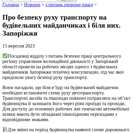
Головна
>
Новини
>
з питань охорони праці
>
Про безпеку руху транспорту на
будівельних майданчиках і біля них.
Запоріжжя
15 вересня 2023
Посадовці відділу з питань безпеки праці центрального
регіону управління інспекційної діяльності у Запорізькій
області провели на робочих місцях одного з будівельних
майданчиків Запоріжжя технічну консультацію, під час якої
приділили увагу безпеці руху транспорту.
Вони нагадали, що біля в’їзду на будівельний майданчик
необхідно встановити схему руху автотранспорту.
Транспортні засоби та пішоходи повинні потрапляти на об’єкт
будівництва й залишати його через різні проїзди та проходи.
Для доступу до основних робочих зон тимчасові автомобільні
шляхи мають бути обладнані пішохідними переходами з
відповідними знаками.
Для зміни на період будівництва наявної схеми дорожнього