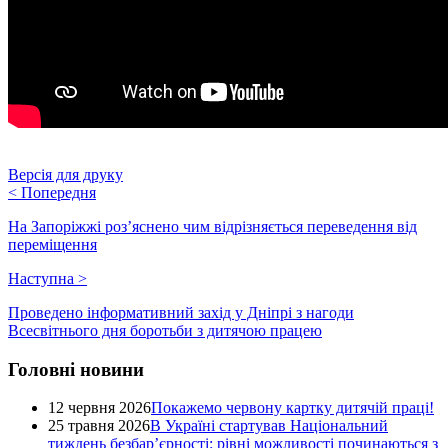
Версія для друку
<
Попередня
На Запоріжжі роз’яснено чим відрізняється переведення від
переміщення
Наступна
>
Проведено інформативний захід у Дніпрі з нагоди
Всесвітнього дня боротьби з дитячою працею
Головні новини
12 червня 2026
Покажемо червону картку дитячій праці!
25 травня 2026
В Україні стартував Національний
тиждень безбар’єрності: рівні можливості починаються з