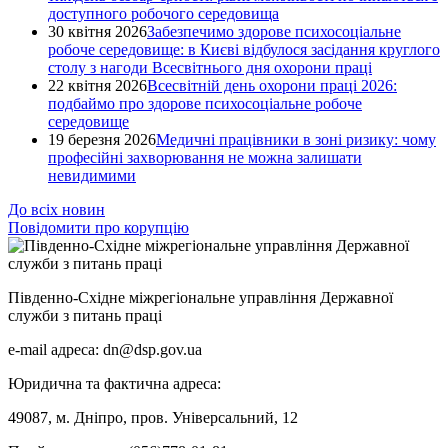
доступного робочого середовища
30 квітня 2026
Забезпечимо здорове психосоціальне
робоче середовище: в Києві відбулося засідання круглого
столу з нагоди Всесвітнього дня охорони праці
22 квітня 2026
Всесвітній день охорони праці 2026:
подбаймо про здорове психосоціальне робоче
середовище
19 березня 2026
Медичні працівники в зоні ризику: чому
професійні захворювання не можна залишати
невидимими
До всіх новин
Повідомити про корупцію
Південно-Східне міжрегіональне управління Державної
служби з питань праці
e-mail адреса: dn@dsp.gov.ua
Юридична та фактична адреса:
49087, м. Дніпро, пров. Універсальний, 12