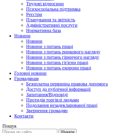
Трудові відносини
Психосоціальна підтримка
Реєстри
Планування та звітність
Адміністративні послуги
Нормативна база
Новини
Новини
Новини з питань праці
Новини з питань ринкового нагляду
Новини з питань гірничого нагляду
Новини з питань гігієни праці
Новини з питань охорони праці
Головні новини
Громадянам
Безоплатна первинна правова допомога
Доступ до публічної інформації
Запитання/Відповіді
Протидія торгівлі людьми
Подолання незадекларованої праці
Звернення громадян
Контакти
Пошук