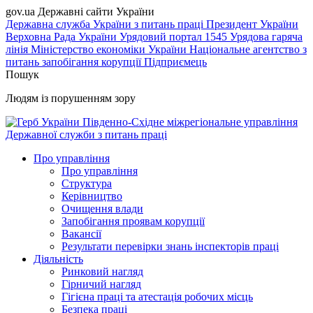
gov.ua
Державні сайти України
Державна служба України з питань праці
Президент України
Верховна Рада України
Урядовий портал
1545 Урядова гаряча
лінія
Міністерство економіки України
Національне агентство з
питань запобігання корупції
Підприємець
Пошук
Людям із порушенням зору
Південно-Східне міжрегіональне управління
Державної служби з питань праці
Про управління
Про управління
Структура
Керівництво
Очищення влади
Запобігання проявам корупції
Вакансії
Результати перевірки знань інспекторів праці
Діяльність
Ринковий нагляд
Гірничий нагляд
Гігієна праці та атестація робочих місць
Безпека праці