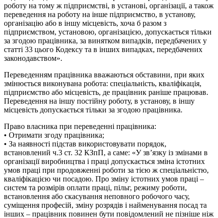
роботу на тому ж підприємстві, в установі, організації, а також
переведення на роботу на інше підприємство, в установу,
організацію або в іншу місцевість, хоча б разом з
підприємством, установою, організацією, допускається тільки
за згодою працівника, за винятком випадків, передбачених у
статті 33 цього Кодексу та в інших випадках, передбачених
законодавством».
Переведенням працівника вважаються обставини, при яких
змінюється виконувана робота: спеціальність, кваліфікація,
підприємство або місцевість, де працівник раніше працював.
Переведення на іншу постійну роботу, в установу, в іншу
місцевість допускається тільки за згодою працівника.
Право власника при переведенні працівника:
• Отримати згоду працівника;
• За наявності підстав використовувати порядок,
встановлений ч.3 ст. 32 КЗпП, а саме: «У зв’язку із змінами в
організації виробництва і праці допускається зміна істотних
умов праці при продовженні роботи за тією ж спеціальністю,
кваліфікацією чи посадою. Про зміну істотних умов праці –
систем та розмірів оплати праці, пільг, режиму роботи,
встановлення або скасування неповного робочого часу,
суміщення професій, зміну розрядів і найменування посад та
інших – працівник повинен бути повідомлений не пізніше ніж