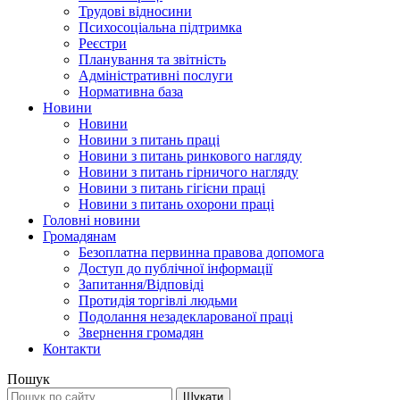
Трудові відносини
Психосоціальна підтримка
Реєстри
Планування та звітність
Адміністративні послуги
Нормативна база
Новини
Новини
Новини з питань праці
Новини з питань ринкового нагляду
Новини з питань гірничого нагляду
Новини з питань гігієни праці
Новини з питань охорони праці
Головні новини
Громадянам
Безоплатна первинна правова допомога
Доступ до публічної інформації
Запитання/Відповіді
Протидія торгівлі людьми
Подолання незадекларованої праці
Звернення громадян
Контакти
Пошук