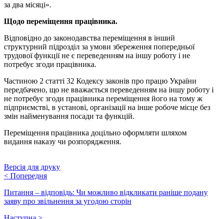
за два місяці».
Щодо переміщення працівника.
Відповідно до законодавства переміщення в інший
структурний підрозділ за умови збереження попередньої
трудової функції не є переведенням на іншу роботу і не
потребує згоди працівника.
Частиною 2 статті 32 Кодексу законів про працю України
передбачено, що не вважається переведенням на іншу роботу і
не потребує згоди працівника переміщення його на тому ж
підприємстві, в установі, організації на інше робоче місце без
змін найменування посади та функцій.
Переміщення працівника доцільно оформляти шляхом
видання наказу чи розпорядження.
Версія для друку
<
Попередня
Питання – відповідь: Чи можливо відкликати раніше подану
заяву про звільнення за угодою сторін
Наступна
>