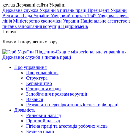
gov.ua
Державні сайти України
Державна служба України з питань праці
Президент України
Верховна Рада України
Урядовий портал
1545 Урядова гаряча
лінія
Міністерство економіки України
Національне агентство з
питань запобігання корупції
Підприємець
Пошук
Людям із порушенням зору
Південно-Східне міжрегіональне управління
Державної служби з питань праці
Про управління
Про управління
Структура
Керівництво
Очищення влади
Запобігання проявам корупції
Вакансії
Результати перевірки знань інспекторів праці
Діяльність
Ринковий нагляд
Гірничий нагляд
Гігієна праці та атестація робочих місць
Безпека праці