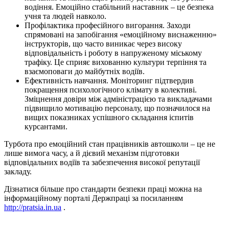
водіння. Емоційно стабільний наставник – це безпека
учня та людей навколо.
Профілактика професійного вигорання. Заходи
спрямовані на запобігання «емоційному виснаженню»
інструкторів, що часто виникає через високу
відповідальність і роботу в напруженому міському
трафіку. Це сприяє вихованню культури терпіння та
взаємоповаги до майбутніх водіїв.
Ефективність навчання. Моніторинг підтвердив
покращення психологічного клімату в колективі.
Зміцнення довіри між адміністрацією та викладачами
підвищило мотивацію персоналу, що позначилося на
вищих показниках успішного складання іспитів
курсантами.
Турбота про емоційний стан працівників автошколи – це не
лише вимога часу, а й дієвий механізм підготовки
відповідальних водіїв та забезпечення високої репутації
закладу.
Дізнатися більше про стандарти безпеки праці можна на
інформаційному порталі Держпраці за посиланням
http://pratsіa.in.ua
.