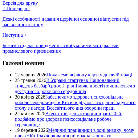
Версія для друку
<
Попередня
Деякі особливості надання щорічної основної відпустки під
час воєнного стану
Наступна
>
Безпека під час поводження з вибуховими матеріалами
промислового призначення
Головні новини
12 червня 2026
Покажемо червону картку дитячій праці!
25 травня 2026
В Україні стартував Національний
тиждень безбар’єрності: рівні можливості починаються з
доступного робочого середовища
30 квітня 2026
Забезпечимо здорове психосоціальне
робоче середовище: в Києві відбулося засідання круглого
столу з нагоди Всесвітнього дня охорони праці
22 квітня 2026
Всесвітній день охорони праці 2026:
подбаймо про здорове психосоціальне робоче
середовище
19 березня 2026
Медичні працівники в зоні ризику: чому
професійні захворювання не можна залишати