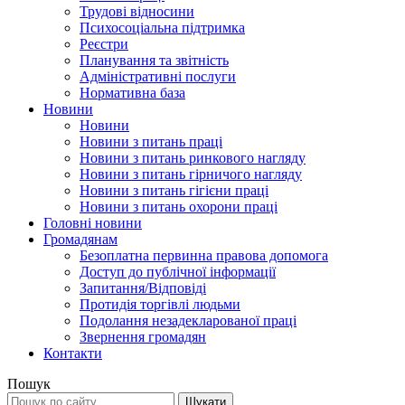
Трудові відносини
Психосоціальна підтримка
Реєстри
Планування та звітність
Адміністративні послуги
Нормативна база
Новини
Новини
Новини з питань праці
Новини з питань ринкового нагляду
Новини з питань гірничого нагляду
Новини з питань гігієни праці
Новини з питань охорони праці
Головні новини
Громадянам
Безоплатна первинна правова допомога
Доступ до публічної інформації
Запитання/Відповіді
Протидія торгівлі людьми
Подолання незадекларованої праці
Звернення громадян
Контакти
Пошук