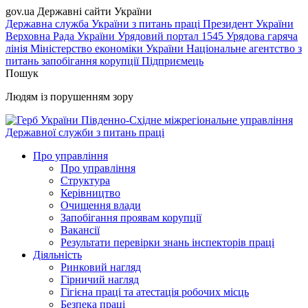
gov.ua
Державні сайти України
Державна служба України з питань праці
Президент України
Верховна Рада України
Урядовий портал
1545 Урядова гаряча
лінія
Міністерство економіки України
Національне агентство з
питань запобігання корупції
Підприємець
Пошук
Людям із порушенням зору
Південно-Східне міжрегіональне управління
Державної служби з питань праці
Про управління
Про управління
Структура
Керівництво
Очищення влади
Запобігання проявам корупції
Вакансії
Результати перевірки знань інспекторів праці
Діяльність
Ринковий нагляд
Гірничий нагляд
Гігієна праці та атестація робочих місць
Безпека праці