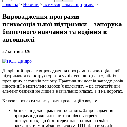
Головна
>
Новини
>
психосоціальна підтримка
>
Впровадження програми
психосоціальної підтримки – запорука
безпечного навчання та водіння в
автошколі
27 квітня 2026
Дворічний проєкт впровадження програми психосоціальної
підтримки для інструкторів та учнів успішно діє в одній із
провідних автошкіл регіону. Практичний досвід закладу довів:
інвестиції в ментальне здоров’я колективу – це стратегічний
елемент безпеки не лише в навчальних класах, а й на дорогах.
Ключові аспекти та результати реалізації заходів:
Безпека під час практичних занять. Запровадження
програми дозволило знизити рівень стресу в
інструкторів, що безпосередньо впливає на якість
навчання та мінімізацію ризику ДТП під час уроків