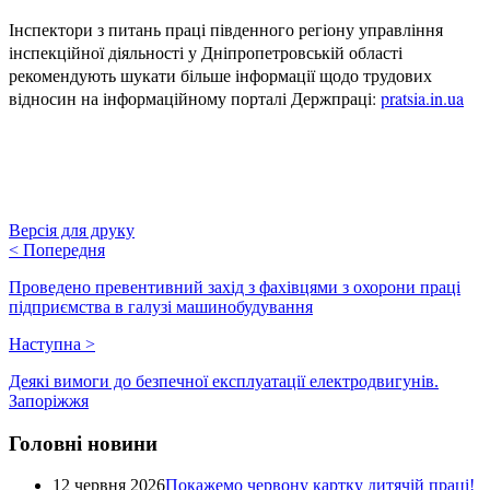
Інспектори з питань праці південного регіону управління
інспекційної діяльності у Дніпропетровській області
рекомендують шукати більше інформації щодо трудових
відносин на інформаційному порталі Держпраці:
pratsia.in.ua
Версія для друку
<
Попередня
Проведено превентивний захід з фахівцями з охорони праці
підприємства в галузі машинобудування
Наступна
>
Деякі вимоги до безпечної експлуатації електродвигунів.
Запоріжжя
Головні новини
12 червня 2026
Покажемо червону картку дитячій праці!