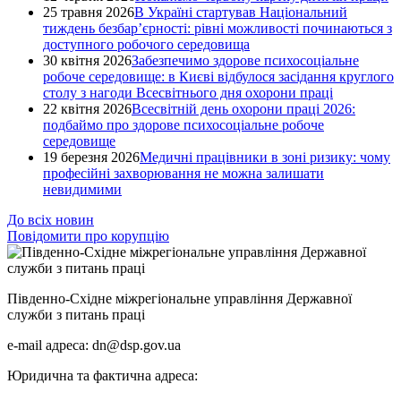
25 травня 2026
В Україні стартував Національний
тиждень безбар’єрності: рівні можливості починаються з
доступного робочого середовища
30 квітня 2026
Забезпечимо здорове психосоціальне
робоче середовище: в Києві відбулося засідання круглого
столу з нагоди Всесвітнього дня охорони праці
22 квітня 2026
Всесвітній день охорони праці 2026:
подбаймо про здорове психосоціальне робоче
середовище
19 березня 2026
Медичні працівники в зоні ризику: чому
професійні захворювання не можна залишати
невидимими
До всіх новин
Повідомити про корупцію
Південно-Східне міжрегіональне управління Державної
служби з питань праці
e-mail адреса: dn@dsp.gov.ua
Юридична та фактична адреса: