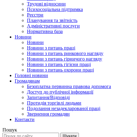
Трудові відносини
Психосоціальна підтримка
Реєстри
Планування та звітність
Адміністративні послуги
Нормативна база
Новини
Новини
Новини з питань праці
Новини з питань ринкового нагляду
Новини з питань гірничого нагляду
Новини з питань гігієни праці
Новини з питань охорони праці
Головні новини
Громадянам
Безоплатна первинна правова допомога
Доступ до публічної інформації
Запитання/Відповіді
Протидія торгівлі людьми
Подолання незадекларованої праці
Звернення громадян
Контакти
Пошук