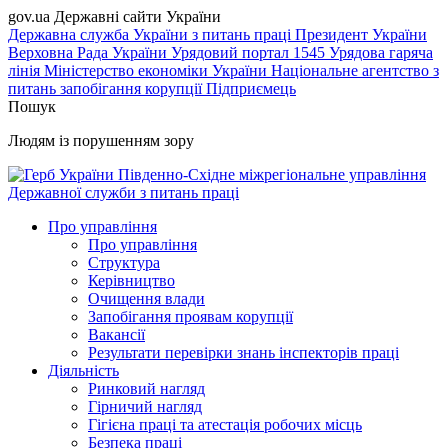
gov.ua
Державні сайти України
Державна служба України з питань праці
Президент України
Верховна Рада України
Урядовий портал
1545 Урядова гаряча
лінія
Міністерство економіки України
Національне агентство з
питань запобігання корупції
Підприємець
Пошук
Людям із порушенням зору
Південно-Східне міжрегіональне управління
Державної служби з питань праці
Про управління
Про управління
Структура
Керівництво
Очищення влади
Запобігання проявам корупції
Вакансії
Результати перевірки знань інспекторів праці
Діяльність
Ринковий нагляд
Гірничий нагляд
Гігієна праці та атестація робочих місць
Безпека праці