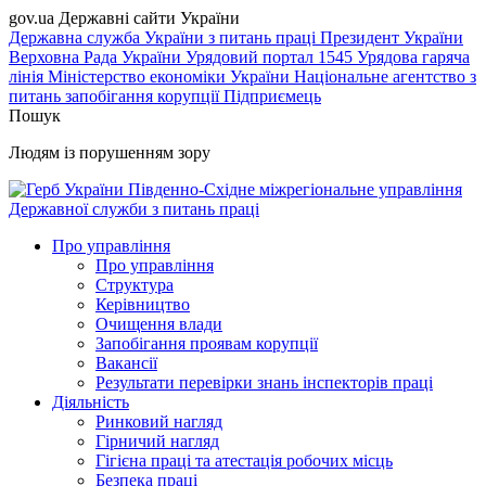
gov.ua
Державні сайти України
Державна служба України з питань праці
Президент України
Верховна Рада України
Урядовий портал
1545 Урядова гаряча
лінія
Міністерство економіки України
Національне агентство з
питань запобігання корупції
Підприємець
Пошук
Людям із порушенням зору
Південно-Східне міжрегіональне управління
Державної служби з питань праці
Про управління
Про управління
Структура
Керівництво
Очищення влади
Запобігання проявам корупції
Вакансії
Результати перевірки знань інспекторів праці
Діяльність
Ринковий нагляд
Гірничий нагляд
Гігієна праці та атестація робочих місць
Безпека праці