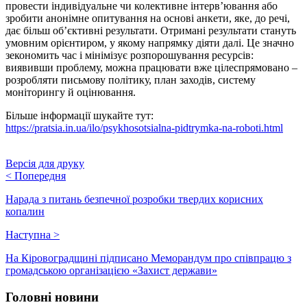
провести індивідуальне чи колективне інтерв’ювання або
зробити анонімне опитування на основі анкети, яке, до речі,
дає більш об’єктивні результати. Отримані результати стануть
умовним орієнтиром, у якому напрямку діяти далі. Це значно
зекономить час і мінімізує розпорошування ресурсів:
виявивши проблему, можна працювати вже цілеспрямовано –
розробляти письмову політику, план заходів, систему
моніторингу й оцінювання.
Більше інформації шукайте тут:
https://pratsia.in.ua/ilo/psykhosotsialna-pidtrymka-na-roboti.html
Версія для друку
<
Попередня
Нарада з питань безпечної розробки твердих корисних
копалин
Наступна
>
На Кіровоградщині підписано Меморандум про співпрацю з
громадською організацією «Захист держави»
Головні новини