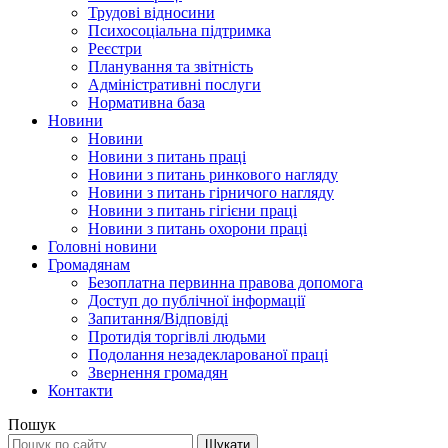
Трудові відносини
Психосоціальна підтримка
Реєстри
Планування та звітність
Адміністративні послуги
Нормативна база
Новини
Новини
Новини з питань праці
Новини з питань ринкового нагляду
Новини з питань гірничого нагляду
Новини з питань гігієни праці
Новини з питань охорони праці
Головні новини
Громадянам
Безоплатна первинна правова допомога
Доступ до публічної інформації
Запитання/Відповіді
Протидія торгівлі людьми
Подолання незадекларованої праці
Звернення громадян
Контакти
Пошук