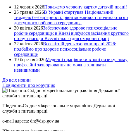
12 червня 2026
Покажемо червону картку дитячій праці!
25 травня 2026
В Україні стартував Національний
тиждень безбар’єрності: рівні можливості починаються з
доступного робочого середовища
30 квітня 2026
Забезпечимо здорове психосоціальне
робоче середовище: в Києві відбулося засідання круглого
столу з нагоди Всесвітнього дня охорони праці
22 квітня 2026
Всесвітній день охорони праці 2026:
подбаймо про здорове психосоціальне робоче
середовище
19 березня 2026
Медичні працівники в зоні ризику: чому
професійні захворювання не можна залишати
невидимими
До всіх новин
Повідомити про корупцію
Південно-Східне міжрегіональне управління Державної
служби з питань праці
e-mail адреса: dn@dsp.gov.ua
Юридична та фактична адреса: