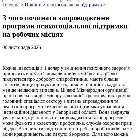
Головна
>
Новини
>
психосоціальна підтримка
>
З чого починати запровадження
програми психосоціальної підтримки
на робочих місцях
06 листопада 2025
Кожна інвестиція в 1 долар у зміцнення психічного здоров’я
приносить від 3 до 5 доларів прибутку. Організації, які
піклуються про добробут співробітників, мають більше
клієнтів, вищу продуктивність, нижчу плинність кадрів та
менше нещасних випадків. Ці дані Міжнародної організації
праці навела в ході семінару для однієї з релокованих громад
головний спеціаліст сектору з питань впровадження та
реалізації програм психосоціальної підтримки управління
інспекційної діяльності у Запорізькій області. Вона звернула
увагу на те, що ініціювати запровадження такої програми
може будь-хто з колективу: профспілка, служба охорони праці,
лідери. А починати слід з оцінки потреб співробітників, адже
вони краще знають, що їм було б корисно. Для цього можна