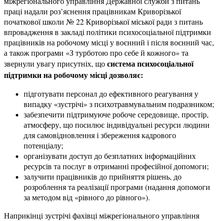
міжрегіонального управління Державної служби з питань
праці надали роз’яснення працівникам Криворізької
початкової школи № 22 Криворізької міської ради з питань
впровадження в закладі політики психосоціальної підтримки
працівників на робочому місці у воєнний і після воєнний час,
а також програми «З турботою про себе й кожного» та
система психосоціальної
звернули увагу присутніх, що
підтримки на робочому місці дозволяє:
підготувати персонал до ефективного реагування у
випадку «зустрічі» з психотравмувальним подразником;
забезпечити підтримуюче робоче середовище, простір,
атмосферу, що посилює індивідуальні ресурси людини
для самовідновлення і збереження кадрового
потенціалу;
організувати доступ до безплатних інформаційних
ресурсів та послуг в отриманні професійної допомоги;
залучити працівників до прийняття рішень, до
розроблення та реалізації програми (надання допомоги
за методом від «рівного до рівного»).
Наприкінці зустрічі фахівці міжрегіонального управління