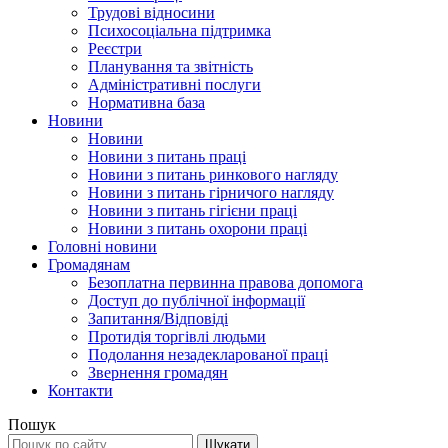
Трудові відносини
Психосоціальна підтримка
Реєстри
Планування та звітність
Адміністративні послуги
Нормативна база
Новини
Новини
Новини з питань праці
Новини з питань ринкового нагляду
Новини з питань гірничого нагляду
Новини з питань гігієни праці
Новини з питань охорони праці
Головні новини
Громадянам
Безоплатна первинна правова допомога
Доступ до публічної інформації
Запитання/Відповіді
Протидія торгівлі людьми
Подолання незадекларованої праці
Звернення громадян
Контакти
Пошук