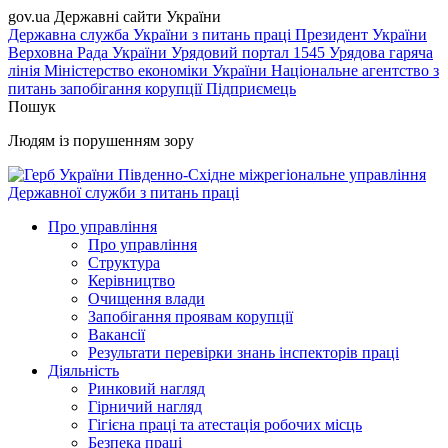
gov.ua
Державні сайти України
Державна служба України з питань праці
Президент України
Верховна Рада України
Урядовий портал
1545 Урядова гаряча
лінія
Міністерство економіки України
Національне агентство з
питань запобігання корупції
Підприємець
Пошук
Людям із порушенням зору
Південно-Східне міжрегіональне управління
Державної служби з питань праці
Про управління
Про управління
Структура
Керівництво
Очищення влади
Запобігання проявам корупції
Вакансії
Результати перевірки знань інспекторів праці
Діяльність
Ринковий нагляд
Гірничий нагляд
Гігієна праці та атестація робочих місць
Безпека праці