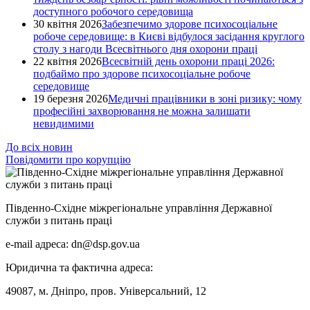
доступного робочого середовища
30 квітня 2026
Забезпечимо здорове психосоціальне
робоче середовище: в Києві відбулося засідання круглого
столу з нагоди Всесвітнього дня охорони праці
22 квітня 2026
Всесвітній день охорони праці 2026:
подбаймо про здорове психосоціальне робоче
середовище
19 березня 2026
Медичні працівники в зоні ризику: чому
професійні захворювання не можна залишати
невидимими
До всіх новин
Повідомити про корупцію
Південно-Східне міжрегіональне управління Державної
служби з питань праці
e-mail адреса: dn@dsp.gov.ua
Юридична та фактична адреса:
49087, м. Дніпро, пров. Універсальний, 12