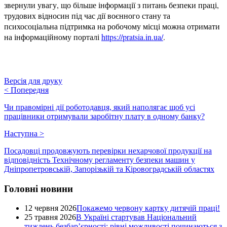
звернули увагу, що більше інформації з питань безпеки праці,
трудових відносин під час дії воєнного стану та
психосоціальна підтримка на робочому місці можна отримати
на інформаційному порталі
https://pratsia.in.ua/
.
Версія для друку
<
Попередня
Чи правомірні дії роботодавця, який наполягає щоб усі
працівники отримували заробітну плату в одному банку?
Наступна
>
Посадовці продовжують перевірки нехарчової продукції на
відповідність Технічному регламенту безпеки машин у
Дніпропетровській, Запорізькій та Кіровоградській областях
Головні новини
12 червня 2026
Покажемо червону картку дитячій праці!
25 травня 2026
В Україні стартував Національний
тиждень безбар’єрності: рівні можливості починаються з