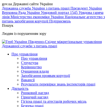
gov.ua
Державні сайти України
Державна служба України з питань праці
Президент України
Верховна Рада України
Урядовий портал
1545 Урядова гаряча
лінія
Міністерство економіки України
Національне агентство з
питань запобігання корупції
Підприємець
Пошук
Людям із порушенням зору
Південно-Східне міжрегіональне управління
Державної служби з питань праці
Про управління
Про управління
Структура
Керівництво
Очищення влади
Запобігання проявам корупції
Вакансії
Результати перевірки знань інспекторів праці
Діяльність
Ринковий нагляд
Гірничий нагляд
Гігієна праці та атестація робочих місць
Безпека праці