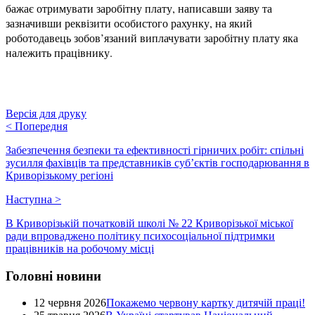
бажає отримувати заробітну плату, написавши заяву та
зазначивши реквізити особистого рахунку, на який
роботодавець зобов’язаний виплачувати заробітну плату яка
належить працівнику.
Версія для друку
<
Попередня
Забезпечення безпеки та ефективності гірничих робіт: спільні
зусилля фахівців та представників суб’єктів господарювання в
Криворізькому регіоні
Наступна
>
В Криворізькій початковій школі № 22 Криворізької міської
ради впроваджено політику психосоціальної підтримки
працівників на робочому місці
Головні новини
12 червня 2026
Покажемо червону картку дитячій праці!