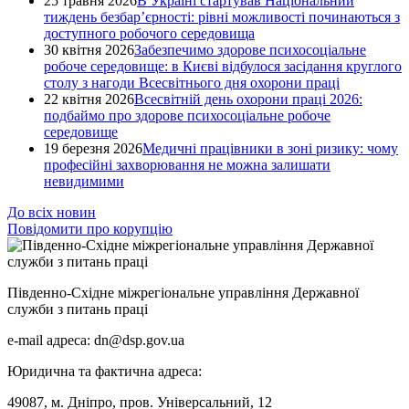
25 травня 2026
В Україні стартував Національний
тиждень безбар’єрності: рівні можливості починаються з
доступного робочого середовища
30 квітня 2026
Забезпечимо здорове психосоціальне
робоче середовище: в Києві відбулося засідання круглого
столу з нагоди Всесвітнього дня охорони праці
22 квітня 2026
Всесвітній день охорони праці 2026:
подбаймо про здорове психосоціальне робоче
середовище
19 березня 2026
Медичні працівники в зоні ризику: чому
професійні захворювання не можна залишати
невидимими
До всіх новин
Повідомити про корупцію
Південно-Східне міжрегіональне управління Державної
служби з питань праці
e-mail адреса: dn@dsp.gov.ua
Юридична та фактична адреса:
49087, м. Дніпро, пров. Універсальний, 12