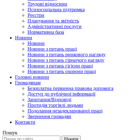
Трудові відносини
Психосоціальна підтримка
Реєстри
Планування та звітність
Адміністративні послуги
Нормативна база
Новини
Новини
Новини з питань праці
Новини з питань ринкового нагляду
Новини з питань гірничого нагляду
Новини з питань гігієни праці
Новини з питань охорони праці
Головні новини
Громадянам
Безоплатна первинна правова допомога
Доступ до публічної інформації
Запитання/Відповіді
Протидія торгівлі людьми
Подолання незадекларованої праці
Звернення громадян
Контакти
Пошук