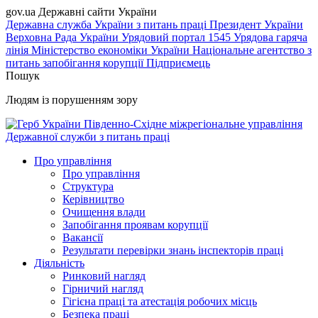
gov.ua
Державні сайти України
Державна служба України з питань праці
Президент України
Верховна Рада України
Урядовий портал
1545 Урядова гаряча
лінія
Міністерство економіки України
Національне агентство з
питань запобігання корупції
Підприємець
Пошук
Людям із порушенням зору
Південно-Східне міжрегіональне управління
Державної служби з питань праці
Про управління
Про управління
Структура
Керівництво
Очищення влади
Запобігання проявам корупції
Вакансії
Результати перевірки знань інспекторів праці
Діяльність
Ринковий нагляд
Гірничий нагляд
Гігієна праці та атестація робочих місць
Безпека праці