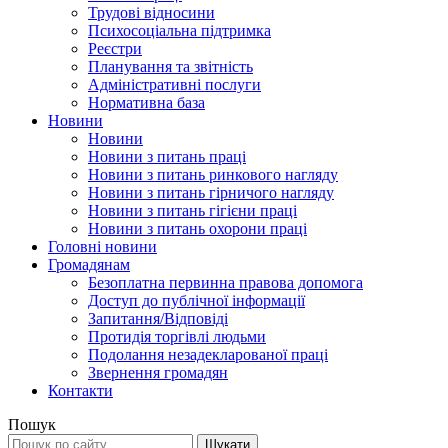
Трудові відносини
Психосоціальна підтримка
Реєстри
Планування та звітність
Адміністративні послуги
Нормативна база
Новини
Новини
Новини з питань праці
Новини з питань ринкового нагляду
Новини з питань гірничого нагляду
Новини з питань гігієни праці
Новини з питань охорони праці
Головні новини
Громадянам
Безоплатна первинна правова допомога
Доступ до публічної інформації
Запитання/Відповіді
Протидія торгівлі людьми
Подолання незадекларованої праці
Звернення громадян
Контакти
Пошук