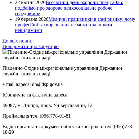
22 квітня 2026
Всесвітній день охорони праці 2026:
подбаймо про здорове психосоціальне робоче
середовище
19 березня 2026
Медичні працівники в зоні ризику: чому
професійні захворювання не можна залишати
невидимими
До всіх новин
Повідомити про корупцію
Південно-Східне міжрегіональне управління Державної
служби з питань праці
e-mail адреса: dn@dsp.gov.ua
Юридична та фактична адреса:
49087, м. Дніпро, пров. Універсальний, 12
Приймальня тел. (056)778-01-81
Відділ організації документообігу та контролю: тел. (056)778-
18-29