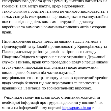
електровозного депо та депо з ремонту шахтних вагонеток на
горизонті 1350 метру шахти, щодо відповідності
технологічним проєктам та вимогам чинного законодавства, а
також стан усіх електровозів, що знаходяться в експлуатації на
шахті, на відповідність вимогам інструкцій від заводу-
виробника та вимогам нормативно-правових актів з охорони
праці.
Після закінчення заходу представниками відділу нагляду у
гірничорудній та вугільній промисловості у Криворізькому та
Павлоградському регіоні управління гірничого нагляду
Південно-Східного міжрегіонального управління Державної
служби з питань, праці було проведено нараду з працівниками
структурних підрозділів підприємства щодо додержання
вимог правил безпеки під час експлуатації
внутрішньошахтного транспорту, а також проведений тренінг
щодо заходів безпеки під час пересування та перевезення
працівників і вантажів по горизонтальних виробках.
Учасникам заходу нагадали щодо отримання корисної та
необхідної інформації про трудові відносини у воєнний час
можна на інформаційному порталі
https://pratsia.in.ua
та на