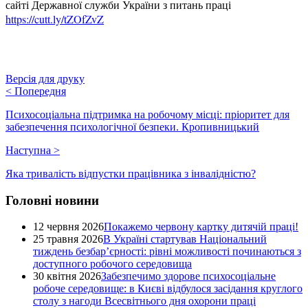
сайті Державної служби України з питань праці
https://cutt.ly/tZOfZvZ
Версія для друку
<
Попередня
Психосоціальна підтримка на робочому місці: пріоритет для
забезпечення психологічної безпеки. Кропивницький
Наступна
>
Яка тривалість відпустки працівника з інвалідністю?
Головні новини
12 червня 2026
Покажемо червону картку дитячій праці!
25 травня 2026
В Україні стартував Національний
тиждень безбар’єрності: рівні можливості починаються з
доступного робочого середовища
30 квітня 2026
Забезпечимо здорове психосоціальне
робоче середовище: в Києві відбулося засідання круглого
столу з нагоди Всесвітнього дня охорони праці