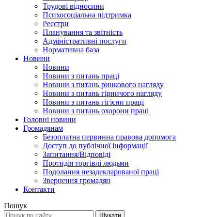
Трудові відносини
Психосоціальна підтримка
Реєстри
Планування та звітність
Адміністративні послуги
Нормативна база
Новини
Новини
Новини з питань праці
Новини з питань ринкового нагляду
Новини з питань гірничого нагляду
Новини з питань гігієни праці
Новини з питань охорони праці
Головні новини
Громадянам
Безоплатна первинна правова допомога
Доступ до публічної інформації
Запитання/Відповіді
Протидія торгівлі людьми
Подолання незадекларованої праці
Звернення громадян
Контакти
Пошук