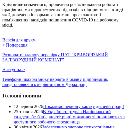
Крім вищезазначеного, проведена роз’яснювальна робота з
працівниками відокремлених підрозділів підприємства в ході
якої, доведена інформація з питань профілактики і
пом’якшення наслідків поширення СОVID-19 на робочому
місці.
Версія для друку
<
Попередня
Розпочато планову перевірку ПАТ “КРИВОРІЗЬКИЙ
ЗАЛІЗОРУДНИЙ КОМБІНАТ”
Наступна
>
Телефонні шахраї знову вводять в оману підприємців,
представляючись керівництвом Держпраці
Головні новини
12 червня 2026
Покажемо червону картку дитячій праці!
25 травня 2026
В Україні стартував Національний
тиждень безбар’єрності: рівні можливості починаються з
доступного робочого середовища
30 квітня 2026
Забезпечимо здорове психосоціальне