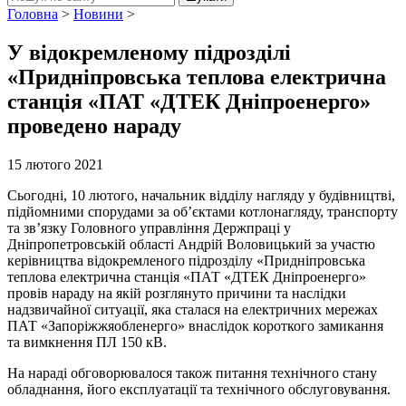
Головна
>
Новини
>
У відокремленому підрозділі
«Придніпровська теплова електрична
станція «ПАТ «ДТЕК Дніпроенерго»
проведено нараду
15 лютого 2021
Сьогодні, 10 лютого, начальник відділу нагляду у будівництві,
підйомними спорудами за об’єктами котлонагляду, транспорту
та зв’язку Головного управління Держпраці у
Дніпропетровській області Андрій Воловицький за участю
керівництва відокремленого підрозділу «Придніпровська
теплова електрична станція «ПАТ «ДТЕК Дніпроенерго»
провів нараду на якій розглянуто причини та наслідки
надзвичайної ситуації, яка сталася на електричних мережах
ПАТ «Запоріжжяобленерго» внаслідок короткого замикання
та вимкнення ПЛ 150 кВ.
На нараді обговорювалося також питання технічного стану
обладнання, його експлуатації та технічного обслуговування.