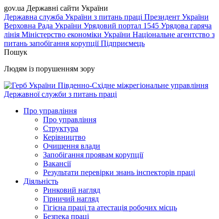
gov.ua
Державні сайти України
Державна служба України з питань праці
Президент України
Верховна Рада України
Урядовий портал
1545 Урядова гаряча
лінія
Міністерство економіки України
Національне агентство з
питань запобігання корупції
Підприємець
Пошук
Людям із порушенням зору
Південно-Східне міжрегіональне управління
Державної служби з питань праці
Про управління
Про управління
Структура
Керівництво
Очищення влади
Запобігання проявам корупції
Вакансії
Результати перевірки знань інспекторів праці
Діяльність
Ринковий нагляд
Гірничий нагляд
Гігієна праці та атестація робочих місць
Безпека праці