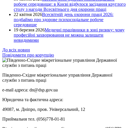
робоче середовище: в Києві відбулося засідання круглого
столу з нагоди Всесвітнього дня охорони праці
22 квітня 2026
Всесвітній день охорони праці 2026:
подбаймо про здорове психосоціальне робоче
середовище
19 березня 2026
Медичні працівники в зоні ризику: чому
професійні захворювання не можна залишати
невидимими
До всіх новин
Повідомити про корупцію
Південно-Східне міжрегіональне управління Державної
служби з питань праці
e-mail адреса: dn@dsp.gov.ua
Юридична та фактична адреса:
49087, м. Дніпро, пров. Універсальний, 12
Приймальня тел. (056)778-01-81