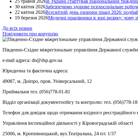
25 травня 2026
В Україні стартував Національний тиждень
30 квітня 2026
Забезпечимо здорове психосоціальне робоче
22 квітня 2026
Всесвітній день охорони праці 2026: подба
19 березня 2026
Медичні працівники в зоні ризику: чому
До всіх новин
Повідомити про корупцію
Південно-Східне міжрегіональне управління Державної служби 
e-mail адреса: dn@dsp.gov.ua
Юридична та фактична адреса:
49087, м. Дніпро, пров. Універсальний, 12
Приймальня тел. (056)778-01-81
Відділ організації документообігу та контролю: тел. (056)778-18
Телефон для довідок щодо отримання вхідного реєстраційного н
Управління інспекційної діяльності у Кіровоградській області
25006, м. Кропивницький, вул.Театральна, 24 п/с 1/37