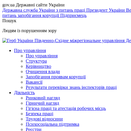
gov.ua
Державні сайти України
Державна служба України з питань праці
Президент України
Ве
питань запобігання корупції
Підприємець
Пошук
Людям із порушенням зору
Південно-Східне міжрегіональне управління Де
Про управління
Про управління
Структура
Керівництво
Очищення влади
Запобігання проявам корупції
Вакансії
Результати перевірки знань інспекторів праці
Діяльність
Ринковий нагляд
Гірничий нагляд
Гігієна праці та атестація робочих місць
Безпека праці
Трудові відносини
Психосоціальна підтримка
Реєстри