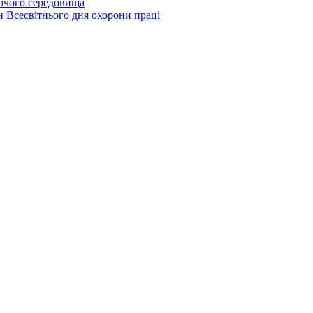
бочого середовища
и Всесвітнього дня охорони праці