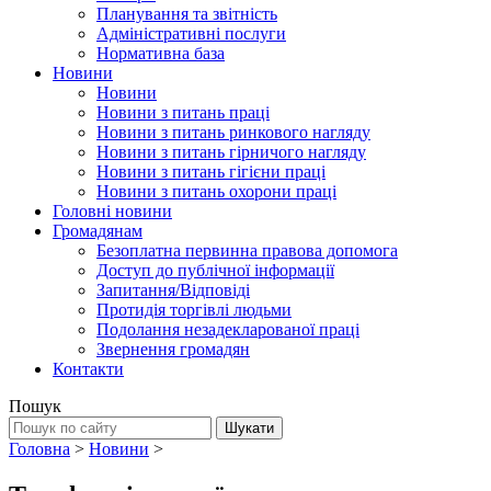
Планування та звітність
Адміністративні послуги
Нормативна база
Новини
Новини
Новини з питань праці
Новини з питань ринкового нагляду
Новини з питань гірничого нагляду
Новини з питань гігієни праці
Новини з питань охорони праці
Головні новини
Громадянам
Безоплатна первинна правова допомога
Доступ до публічної інформації
Запитання/Відповіді
Протидія торгівлі людьми
Подолання незадекларованої праці
Звернення громадян
Контакти
Пошук
Головна
>
Новини
>