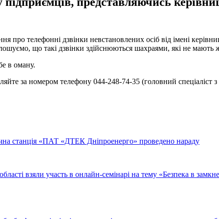
ну підприємців, представляючись керівн
ння про телефонні дзвінки невстановлених осіб від імені керівн
ошуємо, що такі дзвінки здійснюються шахраями, які не мають 
е в оману.
ляйте за номером телефону 044-248-74-35 (головний спеціаліст з
ична станція «ПАТ «ДТЕК Дніпроенерго» проведено нараду
бласті взяли участь в онлайн-семінарі на тему «Безпека в замкн