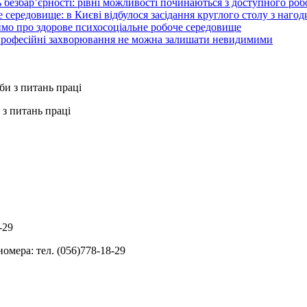
 безбар’єрності: рівні можливості починаються з доступного ро
 середовище: в Києві відбулося засідання круглого столу з нагод
ймо про здорове психосоціальне робоче середовище
 професійні захворювання не можна залишати невидимими
з питань праці
-29
омера: тел. (056)778-18-29