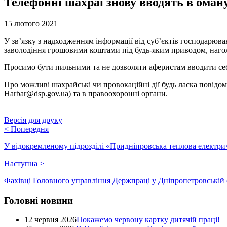
Телефонні шахраї знову вводять в ома
15 лютого 2021
У зв’язку з надходженням інформації від суб’єктів господарюва
заволодіння грошовими коштами під будь-яким приводом, нагол
Просимо бути пильними та не дозволяти аферистам вводити себ
Про можливі шахрайські чи провокаційні дії будь ласка повідом
Harbar@dsp.gov.ua) та в правоохоронні органи.
Версія для друку
<
Попередня
У відокремленому підрозділі «Придніпровська теплова електр
Наступна
>
Фахівці Головного управління Держпраці у Дніпропетровській о
Головні новини
12 червня 2026
Покажемо червону картку дитячій праці!