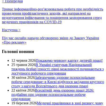
<
Попередня
Триває інформаційно-роз’яснювальна робота про необхідність
проведення профілактичних заходів, які направлені на
недопущення інфікування та поширення захворювання серед
медичних працівників на COVID-19
Наступна
>
Під час онлайн наради обговорено зміни до Закону України
«Про рекламу»
Головні новини
12 червня 2026
Покажемо червону картку дитячій праці!
25 травня 2026
В Україні стартував Національний
тиждень безбар’єрності: рівні можливості починаються з
доступного робочого середовища
30 квітня 2026
Забезпечимо здорове психосоціальне
робоче середовище: в Києві відбулося засідання круглого
столу з нагоди Всесвітнього дня охорони праці
22 квітня 2026
Всесвітній день охорони праці 2026:
подбаймо про здорове психосоціальне робоче
середовище
19 березня 2026
Медичні працівники в зоні ризику: чому