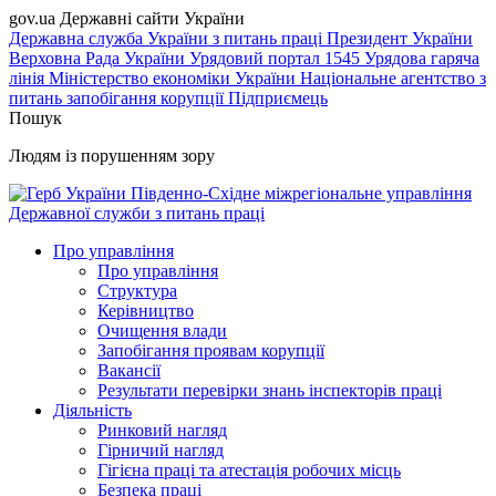
gov.ua
Державні сайти України
Державна служба України з питань праці
Президент України
Верховна Рада України
Урядовий портал
1545 Урядова гаряча
лінія
Міністерство економіки України
Національне агентство з
питань запобігання корупції
Підприємець
Пошук
Людям із порушенням зору
Південно-Східне міжрегіональне управління
Державної служби з питань праці
Про управління
Про управління
Структура
Керівництво
Очищення влади
Запобігання проявам корупції
Вакансії
Результати перевірки знань інспекторів праці
Діяльність
Ринковий нагляд
Гірничий нагляд
Гігієна праці та атестація робочих місць
Безпека праці