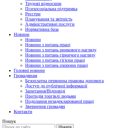
Трудові відносини
Психосоціальна підтримка
Реєстри
Планування та звітність
Адміністративні послуги
Нормативна база
Новини
Новини
Новини з питань праці
Новини з питань ринкового нагляду
Новини з питань гірничого нагляду
Новини з питань гігієни праці
Новини з питань охорони праці
Головні новини
Громадянам
Безоплатна первинна правова допомога
Доступ до публічної інформації
Запитання/Відповіді
Протидія торгівлі людьми
Подолання незадекларованої праці
Звернення громадян
Контакти
Пошук