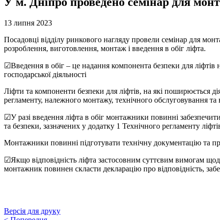
У м. Дніпро проведено семінар для мон
13 липня 2023
Посадовці відділу ринкового нагляду провели семінар для монта
розроблення, виготовлення, монтаж і введення в обіг ліфта.
☑Введення в обіг – це надання компонента безпеки для ліфтів 
господарської діяльності
Ліфти та компоненти безпеки для ліфтів, на які поширюється ді
регламенту, належного монтажу, технічного обслуговування та
☑У разі введення ліфта в обіг монтажники повинні забезпечит
та безпеки, зазначених у додатку 1 Технічного регламенту ліфті
Монтажники повинні підготувати технічну документацію та пров
☑Якщо відповідність ліфта застосовним суттєвим вимогам щодо 
монтажник повинен скласти декларацію про відповідність, забез
Версія для друку
<
Попередня