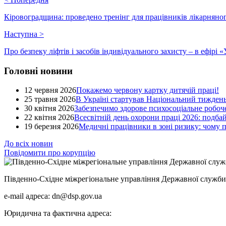
Кіровоградщина: проведено тренінг для працівників лікарняног
Наступна
>
Про безпеку ліфтів і засобів індивідуального захисту – в ефірі 
Головні новини
12 червня 2026
Покажемо червону картку дитячій праці!
25 травня 2026
В Україні стартував Національний тиждень
30 квітня 2026
Забезпечимо здорове психосоціальне робоче
22 квітня 2026
Всесвітній день охорони праці 2026: подба
19 березня 2026
Медичні працівники в зоні ризику: чому
До всіх новин
Повідомити про корупцію
Південно-Східне міжрегіональне управління Державної служби 
e-mail адреса: dn@dsp.gov.ua
Юридична та фактична адреса: