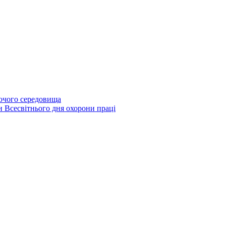
бочого середовища
и Всесвітнього дня охорони праці