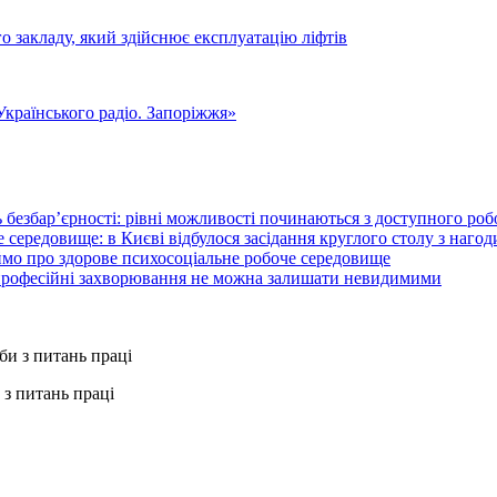
о закладу, який здійснює експлуатацію ліфтів
«Українського радіо. Запоріжжя»
 безбар’єрності: рівні можливості починаються з доступного ро
 середовище: в Києві відбулося засідання круглого столу з нагод
ймо про здорове психосоціальне робоче середовище
 професійні захворювання не можна залишати невидимими
з питань праці