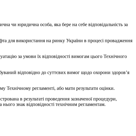
чна чи юридична особа, яка бере на себе відповідальність за
іфта для використання на ринку України в процесі провадження
луатацію за умови їх відповідності вимогам цього Технічного
обуваний відповідно до суттєвих вимог щодо охорони здоров’я
у Технічному регламенті, або мати результати оцінки.
трована в результаті проведення зазначеної процедури,
а нього знак відповідності технічним регламентам.