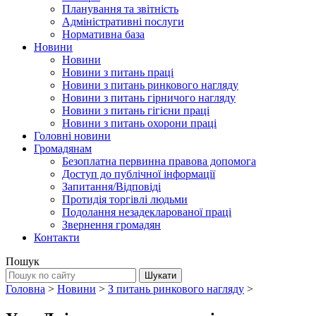
Планування та звітність
Адміністративні послуги
Нормативна база
Новини
Новини
Новини з питань праці
Новини з питань ринкового нагляду
Новини з питань гірничого нагляду
Новини з питань гігієни праці
Новини з питань охорони праці
Головні новини
Громадянам
Безоплатна первинна правова допомога
Доступ до публічної інформації
Запитання/Відповіді
Протидія торгівлі людьми
Подолання незадекларованої праці
Звернення громадян
Контакти
Пошук
Головна
>
Новини
>
З питань ринкового нагляду
>