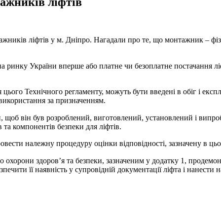
тажників ліфтів
жників ліфтів у м. Дніпро. Нагадали про те, що монтажник – фізи
на ринку України вперше або платне чи безоплатне постачання л
я цього Технічного регламенту, можуть бути введені в обіг і експ
 використання за призначенням.
и, щоб він був розроблений, виготовлений, установлений і випр
в та компонентів безпеки для ліфтів.
ести належну процедуру оцінки відповідності, зазначену в цьом
охорони здоров’я та безпеки, зазначеним у додатку 1, продемонс
печити її наявність у супровідній документації ліфта і нанести н