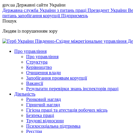
gov.ua
Державні сайти України
Державна служба України з питань праці
Президент України
Ве
питань запобігання корупції
Підприємець
Пошук
Людям із порушенням зору
Південно-Східне міжрегіональне управління Де
Про управління
Про управління
Структура
Керівництво
Очищення влади
Запобігання проявам корупції
Вакансії
Результати перевірки знань інспекторів праці
Діяльність
Ринковий нагляд
Гірничий нагляд
Гігієна праці та атестація робочих місць
Безпека праці
Трудові відносини
Психосоціальна підтримка
Реєстри