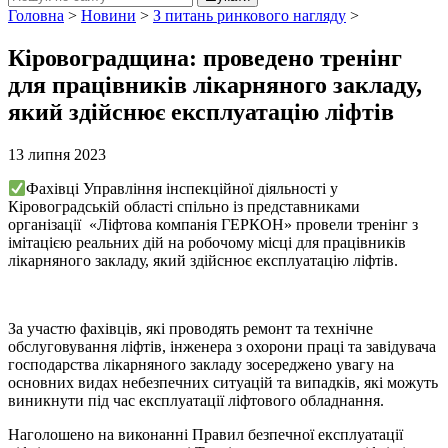
Головна
>
Новини
>
З питань ринкового нагляду
>
Кіровоградщина: проведено тренінг
для працівників лікарняного закладу,
який здійснює експлуатацію ліфтів
13 липня 2023
Фахівці Управління інспекційної діяльності у
Кіровоградській області спільно із представниками
організації «Ліфтова компанія ГЕРКОН» провели тренінг з
імітацією реальних дій на робочому місці для працівників
лікарняного закладу, який здійснює експлуатацію ліфтів.
За участю фахівців, які проводять ремонт та технічне
обслуговування ліфтів, інженера з охорони праці та завідувача
господарства лікарняного закладу зосереджено увагу на
основних видах небезпечних ситуацій та випадків, які можуть
виникнути під час експлуатації ліфтового обладнання.
Наголошено на виконанні Правил безпечної експлуатації