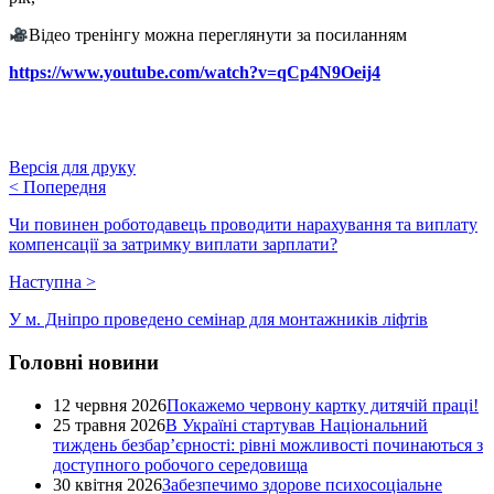
Відео тренінгу можна переглянути за посиланням
https://www.youtube.com/watch?v=qCp4N9Oeij4
Версія для друку
<
Попередня
Чи повинен роботодавець проводити нарахування та виплату
компенсації за затримку виплати зарплати?
Наступна
>
У м. Дніпро проведено семінар для монтажників ліфтів
Головні новини
12 червня 2026
Покажемо червону картку дитячій праці!
25 травня 2026
В Україні стартував Національний
тиждень безбар’єрності: рівні можливості починаються з
доступного робочого середовища
30 квітня 2026
Забезпечимо здорове психосоціальне