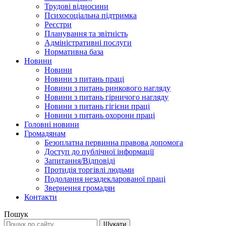
Трудові відносини
Психосоціальна підтримка
Реєстри
Планування та звітність
Адміністративні послуги
Нормативна база
Новини
Новини
Новини з питань праці
Новини з питань ринкового нагляду
Новини з питань гірничого нагляду
Новини з питань гігієни праці
Новини з питань охорони праці
Головні новини
Громадянам
Безоплатна первинна правова допомога
Доступ до публічної інформації
Запитання/Відповіді
Протидія торгівлі людьми
Подолання незадекларованої праці
Звернення громадян
Контакти
Пошук