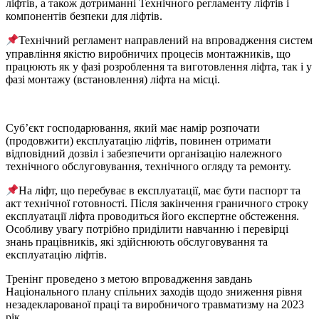
ліфтів, а також дотриманні Технічного регламенту ліфтів і
компонентів безпеки для ліфтів.
Технічний регламент направлений на впровадження систем
управління якістю виробничих процесів монтажників, що
працюють як у фазі розроблення та виготовлення ліфта, так і у
фазі монтажу (встановлення) ліфта на місці.
Суб’єкт господарювання, який має намір розпочати
(продовжити) експлуатацію ліфтів, повинен отримати
відповідний дозвіл і забезпечити організацію належного
технічного обслуговування, технічного огляду та ремонту.
На ліфт, що перебуває в експлуатації, має бути паспорт та
акт технічної готовності. Після закінчення граничного строку
експлуатації ліфта проводиться його експертне обстеження.
Особливу увагу потрібно приділити навчанню і перевірці
знань працівників, які здійснюють обслуговування та
експлуатацію ліфтів.
Тренінг проведено з метою впровадження завдань
Національного плану спільних заходів щодо зниження рівня
незадекларованої праці та виробничого травматизму на 2023
рік,