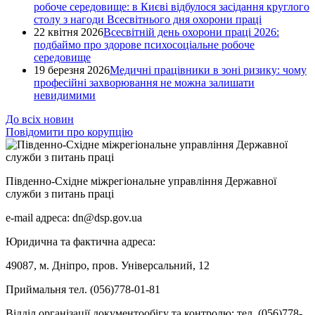
робоче середовище: в Києві відбулося засідання круглого
столу з нагоди Всесвітнього дня охорони праці
22 квітня 2026
Всесвітній день охорони праці 2026:
подбаймо про здорове психосоціальне робоче
середовище
19 березня 2026
Медичні працівники в зоні ризику: чому
професійні захворювання не можна залишати
невидимими
До всіх новин
Повідомити про корупцію
Південно-Східне міжрегіональне управління Державної
служби з питань праці
e-mail адреса: dn@dsp.gov.ua
Юридична та фактична адреса:
49087, м. Дніпро, пров. Універсальний, 12
Приймальня тел. (056)778-01-81
Відділ організації документообігу та контролю: тел. (056)778-