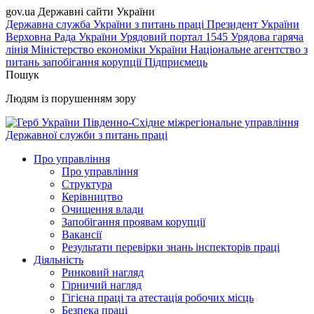
gov.ua
Державні сайти України
Державна служба України з питань праці
Президент України
Верховна Рада України
Урядовий портал
1545 Урядова гаряча
лінія
Міністерство економіки України
Національне агентство з
питань запобігання корупції
Підприємець
Пошук
Людям із порушенням зору
Південно-Східне міжрегіональне управління
Державної служби з питань праці
Про управління
Про управління
Структура
Керівництво
Очищення влади
Запобігання проявам корупції
Вакансії
Результати перевірки знань інспекторів праці
Діяльність
Ринковий нагляд
Гірничий нагляд
Гігієна праці та атестація робочих місць
Безпека праці