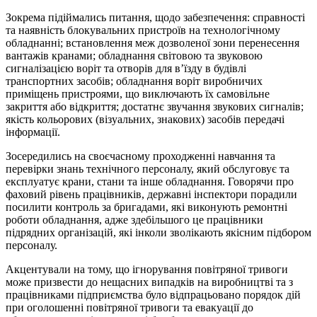
Зокрема підіймались питання, щодо забезпечення: справності
та наявність блокувальних пристроїв на технологічному
обладнанні; встановлення меж дозволеної зони перенесення
вантажів кранами; обладнання світовою та звуковою
сигналізацією воріт та отворів для в’їзду в будівлі
транспортних засобів; обладнання воріт виробничих
приміщень пристроями, що виключають їх самовільне
закриття або відкриття; достатнє звучання звукових сигналів;
якість кольорових (візуальних, знакових) засобів передачі
інформації.
Зосередились на своєчасному проходженні навчання та
перевірки знань технічного персоналу, який обслуговує та
експлуатує крани, стани та інше обладнання. Говорячи про
фаховий рівень працівників, державні інспектори порадили
посилити контроль за бригадами, які виконують ремонтні
роботи обладнання, адже здебільшого це працівники
підрядних організацій, які інколи зволікають якісним підбором
персоналу.
Акцентували на тому, що ігнорування повітряної тривоги
може призвести до нещасних випадків на виробництві та з
працівниками підприємства було відпрацьовано порядок дій
при оголошенні повітряної тривоги та евакуації до