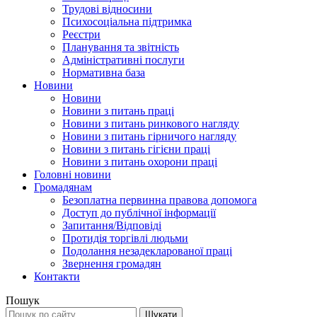
Трудові відносини
Психосоціальна підтримка
Реєстри
Планування та звітність
Адміністративні послуги
Нормативна база
Новини
Новини
Новини з питань праці
Новини з питань ринкового нагляду
Новини з питань гірничого нагляду
Новини з питань гігієни праці
Новини з питань охорони праці
Головні новини
Громадянам
Безоплатна первинна правова допомога
Доступ до публічної інформації
Запитання/Відповіді
Протидія торгівлі людьми
Подолання незадекларованої праці
Звернення громадян
Контакти
Пошук