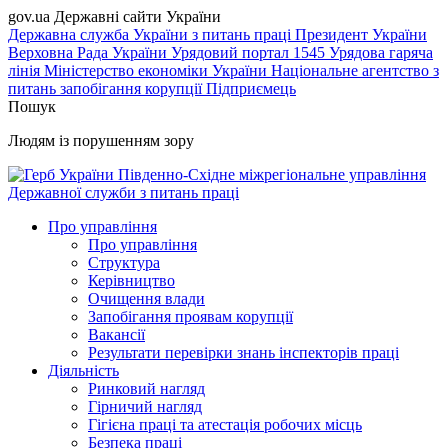
gov.ua
Державні сайти України
Державна служба України з питань праці
Президент України
Верховна Рада України
Урядовий портал
1545 Урядова гаряча
лінія
Міністерство економіки України
Національне агентство з
питань запобігання корупції
Підприємець
Пошук
Людям із порушенням зору
Південно-Східне міжрегіональне управління
Державної служби з питань праці
Про управління
Про управління
Структура
Керівництво
Очищення влади
Запобігання проявам корупції
Вакансії
Результати перевірки знань інспекторів праці
Діяльність
Ринковий нагляд
Гірничий нагляд
Гігієна праці та атестація робочих місць
Безпека праці