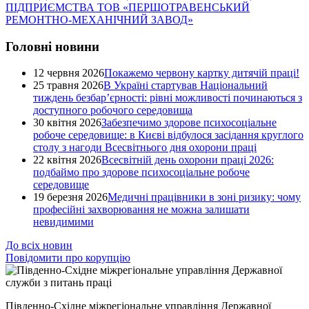
ПІДПРИЄМСТВА ТОВ «ПЕРШОТРАВЕНСЬКИЙ
РЕМОНТНО-МЕХАНІЧНИЙ ЗАВОД»
Головні новини
12 червня 2026
Покажемо червону картку дитячій праці!
25 травня 2026
В Україні стартував Національний
тиждень безбар’єрності: рівні можливості починаються з
доступного робочого середовища
30 квітня 2026
Забезпечимо здорове психосоціальне
робоче середовище: в Києві відбулося засідання круглого
столу з нагоди Всесвітнього дня охорони праці
22 квітня 2026
Всесвітній день охорони праці 2026:
подбаймо про здорове психосоціальне робоче
середовище
19 березня 2026
Медичні працівники в зоні ризику: чому
професійні захворювання не можна залишати
невидимими
До всіх новин
Повідомити про корупцію
Південно-Східне міжрегіональне управління Державної