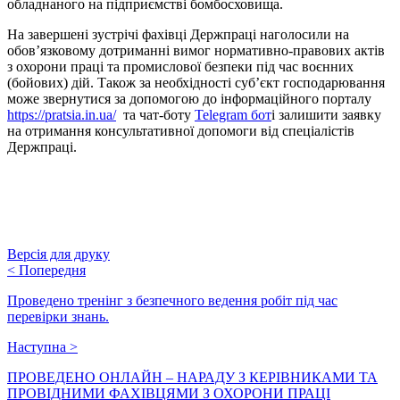
обладнаного на підприємстві бомбосховища.
На завершені зустрічі фахівці Держпраці наголосили на
обов’язковому дотриманні вимог нормативно-правових актів
з охорони праці та промислової безпеки під час воєнних
(бойових) дій. Також за необхідності суб’єкт господарювання
може звернутися за допомогою до інформаційного порталу
https://pratsia.in.ua/
та чат-боту
Telegram бот
і залишити заявку
на отримання консультативної допомоги від спеціалістів
Держпраці.
Версія для друку
<
Попередня
Проведено тренінг з безпечного ведення робіт під час
перевірки знань.
Наступна
>
ПРОВЕДЕНО ОНЛАЙН – НАРАДУ З КЕРІВНИКАМИ ТА
ПРОВІДНИМИ ФАХІВЦЯМИ З ОХОРОНИ ПРАЦІ