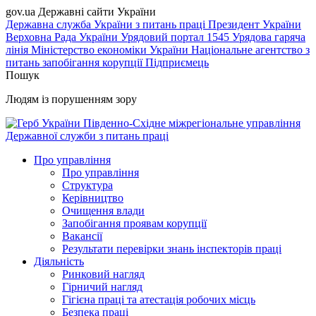
gov.ua
Державні сайти України
Державна служба України з питань праці
Президент України
Верховна Рада України
Урядовий портал
1545 Урядова гаряча
лінія
Міністерство економіки України
Національне агентство з
питань запобігання корупції
Підприємець
Пошук
Людям із порушенням зору
Південно-Східне міжрегіональне управління
Державної служби з питань праці
Про управління
Про управління
Структура
Керівництво
Очищення влади
Запобігання проявам корупції
Вакансії
Результати перевірки знань інспекторів праці
Діяльність
Ринковий нагляд
Гірничий нагляд
Гігієна праці та атестація робочих місць
Безпека праці