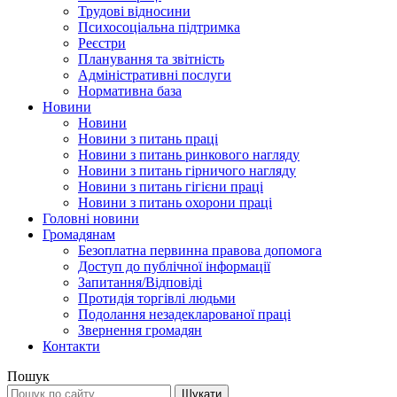
Трудові відносини
Психосоціальна підтримка
Реєстри
Планування та звітність
Адміністративні послуги
Нормативна база
Новини
Новини
Новини з питань праці
Новини з питань ринкового нагляду
Новини з питань гірничого нагляду
Новини з питань гігієни праці
Новини з питань охорони праці
Головні новини
Громадянам
Безоплатна первинна правова допомога
Доступ до публічної інформації
Запитання/Відповіді
Протидія торгівлі людьми
Подолання незадекларованої праці
Звернення громадян
Контакти
Пошук