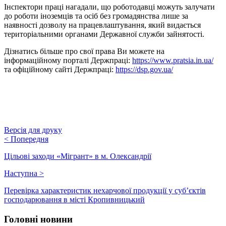
Інспектори праці нагадали, що роботодавці можуть залучати
до роботи іноземців та осіб без громадянства лише за
наявності дозволу на працевлаштування, який видається
територіальними органами Державної служби зайнятості.
Дізнатись більше про свої права Ви можете на
інформаційному порталі Держпраці:
https://www.pratsia.in.ua/
та офіційному сайті Держпраці:
https://dsp.gov.ua/
Версія для друку
<
Попередня
Цільові заходи «Мігрант» в м. Олександрії
Наступна
>
Перевірка характеристик нехарчової продукції у суб’єктів
господарювання в місті Кропивницький
Головні новини