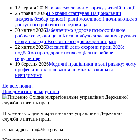
12 червня 2026
Покажемо червону картку дитячій праці!
25 травня 2026
В Україні стартував Національний
тиждень безбар’єрності: рівні можливості починаються з
доступного робочого середовища
30 квітня 2026
Забезпечимо здорове психосоціальне
робоче середовище: в Києві відбулося засідання круглого
столу з нагоди Всесвітнього дня охорони праці
22 квітня 2026
Всесвітній день охорони праці 2026:
подбаймо про здорове психосоціальне робоче
середовище
19 березня 2026
Медичні працівники в зоні ризику: чому
професійні захворювання не можна залишати
невидимими
До всіх новин
Повідомити про корупцію
Південно-Східне міжрегіональне управління Державної
служби з питань праці
e-mail адреса: dn@dsp.gov.ua