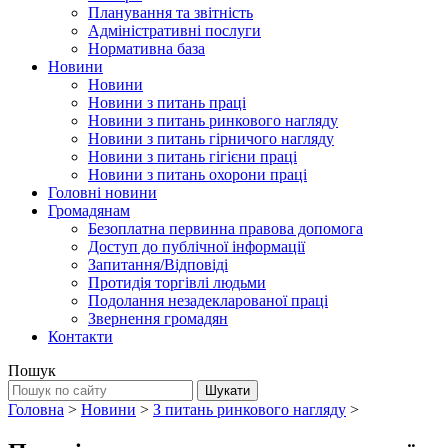
Планування та звітність
Адміністративні послуги
Нормативна база
Новини
Новини
Новини з питань праці
Новини з питань ринкового нагляду
Новини з питань гірничого нагляду
Новини з питань гігієни праці
Новини з питань охорони праці
Головні новини
Громадянам
Безоплатна первинна правова допомога
Доступ до публічної інформації
Запитання/Відповіді
Протидія торгівлі людьми
Подолання незадекларованої праці
Звернення громадян
Контакти
Пошук
Головна
>
Новини
>
З питань ринкового нагляду
>