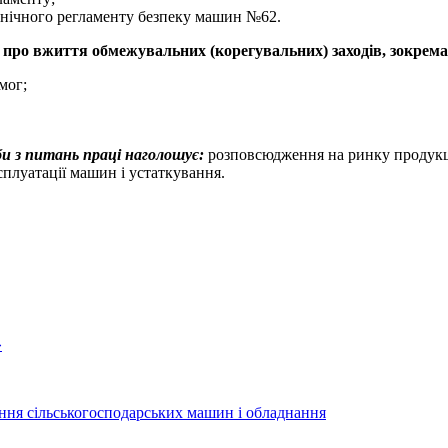
хнічного регламенту безпеку машин №62.
 про вжиття обмежувальних (корегувальних) заходів, зокрема
мог;
и з питань праці наголошує:
розповсюдження на ринку продукції
плуатації машин і устаткування.
»
ання сільськогосподарських машин і обладнання