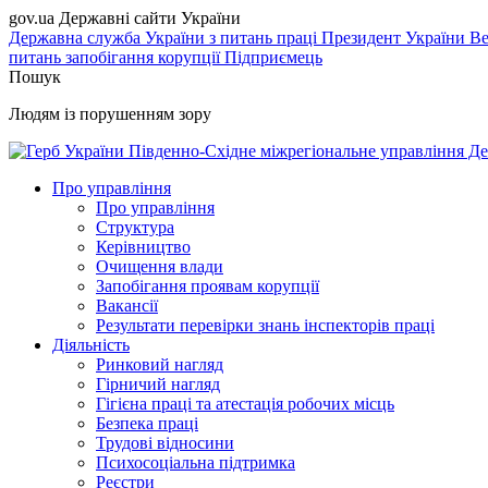
gov.ua
Державні сайти України
Державна служба України з питань праці
Президент України
Ве
питань запобігання корупції
Підприємець
Пошук
Людям із порушенням зору
Південно-Східне міжрегіональне управління Де
Про управління
Про управління
Структура
Керівництво
Очищення влади
Запобігання проявам корупції
Вакансії
Результати перевірки знань інспекторів праці
Діяльність
Ринковий нагляд
Гірничий нагляд
Гігієна праці та атестація робочих місць
Безпека праці
Трудові відносини
Психосоціальна підтримка
Реєстри