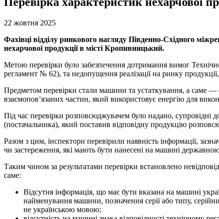
Перевірка характеристик нехарчової пр
22 жовтня 2025
Фахівці відділу ринкового нагляду Південно-Східного міжре
нехарчової продукції в місті Кропивницький.
Метою перевірки було забезпечення дотримання вимог Технічно
регламент № 62), та недопущення реалізації на ринку продукції
Предметом перевірки стали машини та устаткування, а саме —
взаємопов’язаних частин, який використовує енергію для викон
Під час перевірки розповсюджувачем було надано, супровідні д
(постачальника), який поставив відповідну продукцію розповс
Разом з цим, інспектори перевірили наявність інформації, заз
чи застереження, які мають бути нанесені на машині державно
Таким чином за результатами перевірки встановлено невідповідні
саме:
Відсутня інформація, що має бути вказана на машині укр
найменування машини, позначення серії або типу, серійни
не українською мовою;
відсутність на машині знака відповідності технічному рег