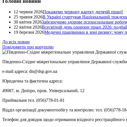
Головні новини
12 червня 2026
Покажемо червону картку дитячій праці!
25 травня 2026
В Україні стартував Національний тиждень
30 квітня 2026
Забезпечимо здорове психосоціальне робоче
22 квітня 2026
Всесвітній день охорони праці 2026: подба
19 березня 2026
Медичні працівники в зоні ризику: чому
До всіх новин
Повідомити про корупцію
Південно-Східне міжрегіональне управління Державної служби 
e-mail адреса: dn@dsp.gov.ua
Юридична та фактична адреса:
49087, м. Дніпро, пров. Універсальний, 12
Приймальня тел. (056)778-01-81
Відділ організації документообігу та контролю: тел. (056)778-18
Телефон для довідок щодо отримання вхідного реєстраційного н