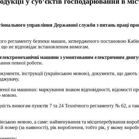
одукції у суб’єктів господарювання в м
гіонального управління Державної служби з питань праці про
го регламенту безпеки машин, затвердженого постановою Кабінет
, що не відповідає встановленим вимогам.
електромеханічні машини з умонтованим електричним двиг
ання певної роботи.
окументи, інструкції (українською мовою), документи, що дають
юджувачу.
наченої на машинах: маркування знаком відповідності, відомості
ю мовою.
сть вимогам пунктів 7 та 24 Технічного регламенту № 62, а також
аїнською мовою, а саме: найменування та місцеперебування вироб
й номер (за наявності), рік вироблення, тобто рік, у якому виро
ламенту;