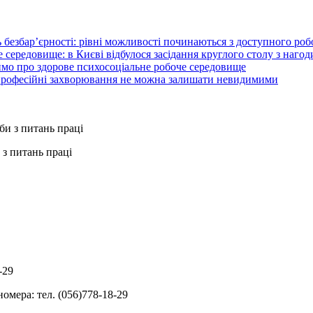
 безбар’єрності: рівні можливості починаються з доступного ро
 середовище: в Києві відбулося засідання круглого столу з нагод
ймо про здорове психосоціальне робоче середовище
 професійні захворювання не можна залишати невидимими
з питань праці
-29
омера: тел. (056)778-18-29