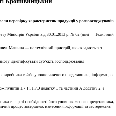
істі Кропивницький
вели перевірку характеристик продукції у розповсюджувачів
у Міністрів України від 30.01.2013 р. № 62 (далі — Технічний
уном
. Машина — це технічний пристрій, що складається з
 змогу ідентифікувати суб’єкта господарювання
 про виробника та/або уповноваженого представника, інформацію
 пунктів 1.7.1 і 1.7.3 додатку 1 та частини А додатку 2, а
ника та в разі необхідності його уповноваженого представника,
бничий процес завершено. нанесення інформації та застережень