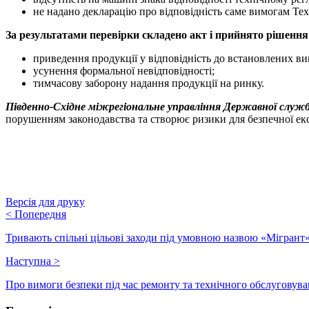
не надано декларацію про відповідність саме вимогам Те
За результатами перевірки складено акт і прийнято рішення
приведення продукції у відповідність до встановлених ви
усунення формальної невідповідності;
тимчасову заборону надання продукції на ринку.
Південно-Східне міжрегіональне управління Державної служб
порушенням законодавства та створює ризики для безпечної екс
Версія для друку
<
Попередня
Тривають спільні цільові заходи під умовною назвою «Мігрант
Наступна
>
Про вимоги безпеки під час ремонту та технічного обслуговув