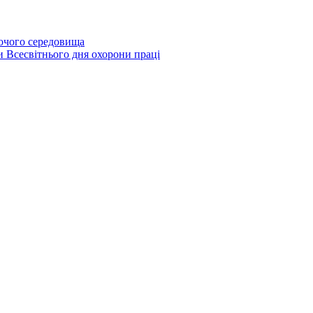
бочого середовища
и Всесвітнього дня охорони праці