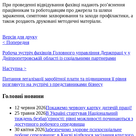
При проведенні відвідування фахівці надають роз’яснення
працівникам та роботодавцям про джерела та шляхи
зараження, симптоми захворювання та заходи профілактики, а
також роздають друковані методичні матеріали.
Версія для друку
<
Попередня
Робоча зустріч фахівців Головного управління Держпраці у у
Дніпропетровській області із соціальними партнерами
Наступна
>
Питання легалізації заробітної плати та підвищення її рівня
розглянуто на зустрічі з представниками бізнесу
Головні новини
12 червня 2026
Покажемо червону картку дитячій праці!
25 травня 2026
В Україні стартував Національний
тиждень безбар’єрності: рівні можливості починаються з
доступного робочого середовища
30 квітня 2026
Забезпечимо здорове психосоціальне
робоче середовище: в Києві відбулося засідання круглого