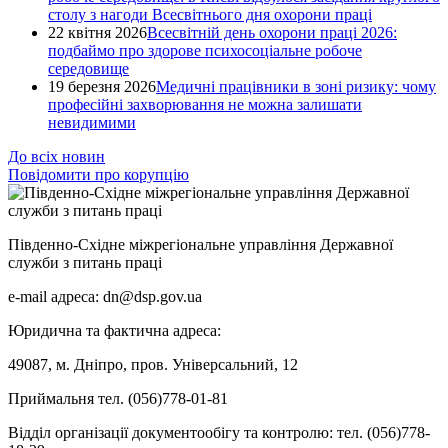
столу з нагоди Всесвітнього дня охорони праці
22 квітня 2026
Всесвітній день охорони праці 2026:
подбаймо про здорове психосоціальне робоче
середовище
19 березня 2026
Медичні працівники в зоні ризику: чому
професійні захворювання не можна залишати
невидимими
До всіх новин
Повідомити про корупцію
Південно-Східне міжрегіональне управління Державної
служби з питань праці
e-mail адреса: dn@dsp.gov.ua
Юридична та фактична адреса:
49087, м. Дніпро, пров. Універсальний, 12
Приймальня тел. (056)778-01-81
Відділ організації документообігу та контролю: тел. (056)778-