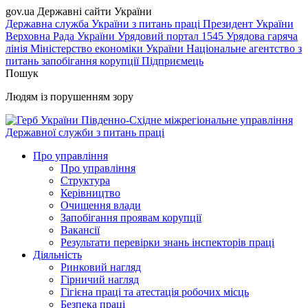
gov.ua
Державні сайти України
Державна служба України з питань праці
Президент України
Верховна Рада України
Урядовий портал
1545 Урядова гаряча
лінія
Міністерство економіки України
Національне агентство з
питань запобігання корупції
Підприємець
Пошук
Людям із порушенням зору
Південно-Східне міжрегіональне управління
Державної служби з питань праці
Про управління
Про управління
Структура
Керівництво
Очищення влади
Запобігання проявам корупції
Вакансії
Результати перевірки знань інспекторів праці
Діяльність
Ринковий нагляд
Гірничий нагляд
Гігієна праці та атестація робочих місць
Безпека праці