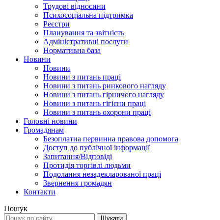
Трудові відносини
Психосоціальна підтримка
Реєстри
Планування та звітність
Адміністративні послуги
Нормативна база
Новини
Новини
Новини з питань праці
Новини з питань ринкового нагляду
Новини з питань гірничого нагляду
Новини з питань гігієни праці
Новини з питань охорони праці
Головні новини
Громадянам
Безоплатна первинна правова допомога
Доступ до публічної інформації
Запитання/Відповіді
Протидія торгівлі людьми
Подолання незадекларованої праці
Звернення громадян
Контакти
Пошук