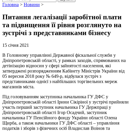
Головна
>
Новини
>
Питання легалізації заробітної плати
та підвищення її рівня розглянуто на
зустрічі з представниками бізнесу
15 січня 2021
В Головному управлінні Державної фіскальної служби у
Дніпропетровській області, у рамках заходів, спрямованих на
детінізацію відносин у сфері зайнятості населення, які
затверджені розпорядженням Кабінету Міністрів України від
05 вересня 2018 року № 649-р, відбулася зустріч з
представниками однієї з найбільших торгівельних мереж
магазинів міста.
Під головуванням заступника начальника ГУ ДФС у
Дніпропетровській області Ірини Сікіріної у зустрічі прийняли
участь перший заступник начальника ГУ Держпраці у
Дніпропетровській області Ігор Осадчий, заступник
начальника ГУ Пенсійного фонду України області Олена
Щирба, а також начальники ГУ ДФС області – управління
податків і зборів з фізичних осіб Владислав Воінов та