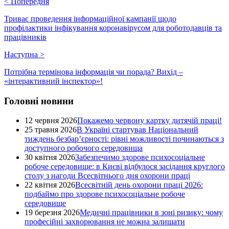
<
Попередня
Триває проведення інформаційної кампанії щодо
профілактики інфікування коронавірусом для роботодавців та
працівників
Наступна
>
Потрібна термінова інформація чи порада? Вихід –
«інтерактивний інспектор»!
Головні новини
12 червня 2026
Покажемо червону картку дитячій праці!
25 травня 2026
В Україні стартував Національний
тиждень безбар’єрності: рівні можливості починаються з
доступного робочого середовища
30 квітня 2026
Забезпечимо здорове психосоціальне
робоче середовище: в Києві відбулося засідання круглого
столу з нагоди Всесвітнього дня охорони праці
22 квітня 2026
Всесвітній день охорони праці 2026:
подбаймо про здорове психосоціальне робоче
середовище
19 березня 2026
Медичні працівники в зоні ризику: чому
професійні захворювання не можна залишати