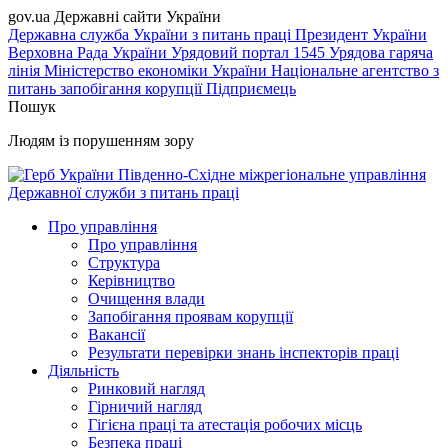
gov.ua
Державні сайти України
Державна служба України з питань праці
Президент України
Верховна Рада України
Урядовий портал
1545 Урядова гаряча
лінія
Міністерство економіки України
Національне агентство з
питань запобігання корупції
Підприємець
Пошук
Людям із порушенням зору
Південно-Східне міжрегіональне управління
Державної служби з питань праці
Про управління
Про управління
Структура
Керівництво
Очищення влади
Запобігання проявам корупції
Вакансії
Результати перевірки знань інспекторів праці
Діяльність
Ринковий нагляд
Гірничий нагляд
Гігієна праці та атестація робочих місць
Безпека праці