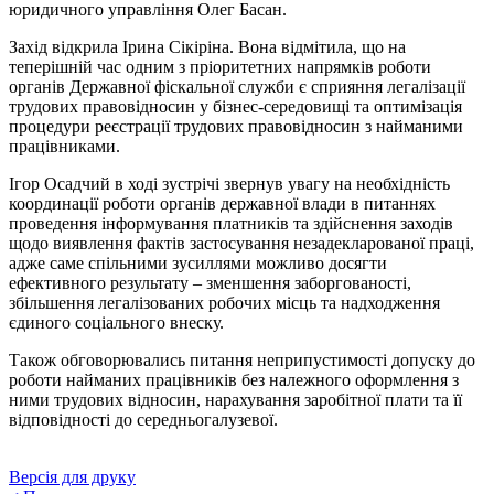
юридичного управління Олег Басан.
Захід відкрила Ірина Сікіріна. Вона відмітила, що на
теперішній час одним з пріоритетних напрямків роботи
органів Державної фіскальної служби є сприяння легалізації
трудових правовідносин у бізнес-середовищі та оптимізація
процедури реєстрації трудових правовідносин з найманими
працівниками.
Ігор Осадчий в ході зустрічі звернув увагу на необхідність
координації роботи органів державної влади в питаннях
проведення інформування платників та здійснення заходів
щодо виявлення фактів застосування незадекларованої праці,
адже саме спільними зусиллями можливо досягти
ефективного результату – зменшення заборгованості,
збільшення легалізованих робочих місць та надходження
єдиного соціального внеску.
Також обговорювались питання неприпустимості допуску до
роботи найманих працівників без належного оформлення з
ними трудових відносин, нарахування заробітної плати та її
відповідності до середньогалузевої.
Версія для друку