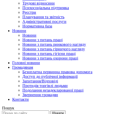
Трудові відносини
Психосоціальна підтримка
Реєстри
Планування та звітність
Адміністративні послуги
Нормативна база
Новини
Новини
Новини з питань праці
Новини з питань ринкового нагляду
Новини з питань гірничого нагляду
Новини з питань гігієни праці
Новини з питань охорони праці
Головні новини
Громадянам
Безоплатна первинна правова допомога
Доступ до публічної інформації
Запитання/Відповіді
Протидія торгівлі людьми
Подолання незадекларованої праці
Звернення громадян
Контакти
Пошук