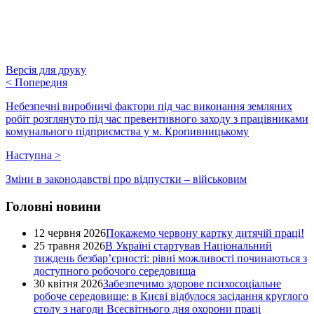
Версія для друку
<
Попередня
Небезпечні виробничі фактори під час виконання земляних
робіт розглянуто під час превентивного заходу з працівниками
комунального підприємства у м. Кропивницькому
Наступна
>
Зміни в законодавстві про відпустки – військовим
Головні новини
12 червня 2026
Покажемо червону картку дитячій праці!
25 травня 2026
В Україні стартував Національний
тиждень безбар’єрності: рівні можливості починаються з
доступного робочого середовища
30 квітня 2026
Забезпечимо здорове психосоціальне
робоче середовище: в Києві відбулося засідання круглого
столу з нагоди Всесвітнього дня охорони праці