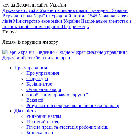
gov.ua
Державні сайти України
Державна служба України з питань праці
Президент України
Верховна Рада України
Урядовий портал
1545 Урядова гаряча
лінія
Міністерство економіки України
Національне агентство з
питань запобігання корупції
Підприємець
Пошук
Людям із порушенням зору
Південно-Східне міжрегіональне управління
Державної служби з питань праці
Про управління
Про управління
Структура
Керівництво
Очищення влади
Запобігання проявам корупції
Вакансії
Результати перевірки знань інспекторів праці
Діяльність
Ринковий нагляд
Гірничий нагляд
Гігієна праці та атестація робочих місць
Безпека праці