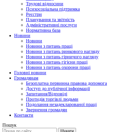
Трудові відносини
Психосоціальна підтримка
Реєстри
Планування та звітність
Адміністративні послуги
Нормативна база
Новини
Новини
Новини з питань праці
Новини з питань ринкового нагляду
Новини з питань гірничого нагляду
Новини з питань гігієни праці
Новини з питань охорони праці
Головні новини
Громадянам
Безоплатна первинна правова допомога
Доступ до публічної інформації
Запитання/Відповіді
Протидія торгівлі людьми
Подолання незадекларованої праці
Звернення громадян
Контакти
Пошук