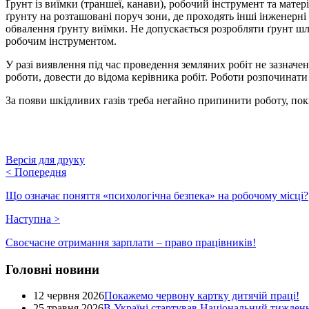
Ґрунт із виїмки (траншеї, канави), робочий інструмент та мате
ґрунту на розташовані поруч зони, де проходять інші інженер
обвалення ґрунту виїмки. Не допускається розробляти ґрунт ш
робочим інструментом.
У разі виявлення під час проведення земляних робіт не зазнач
роботи, довести до відома керівника робіт. Роботи розпочинати
За появи шкідливих газів треба негайно припинити роботу, пок
Версія для друку
<
Попередня
Що означає поняття «психологічна безпека» на робочому місці?
Наступна
>
Своєчасне отримання зарплати – право працівників!
Головні новини
12 червня 2026
Покажемо червону картку дитячій праці!
25 травня 2026
В Україні стартував Національний тиждень