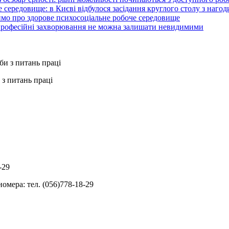
 середовище: в Києві відбулося засідання круглого столу з нагод
ймо про здорове психосоціальне робоче середовище
 професійні захворювання не можна залишати невидимими
з питань праці
-29
омера: тел. (056)778-18-29