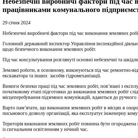
Небезпечні виробничі фактори під час в
працівниками комунального підприємс
29 січня 2024
Небезпечні виробничі фактори під час виконання земляних роб
Головний державний інспектор Управління інспекційної діяльн
щодо безпечного виконання земляних робіт.
Під час консультування розглянуті основні небезпечні та шкідл
Земляні роботи, в основному, виконуються під час ремонтно-ві
екскаватора та інших засобів гідромеханізації.
Вимоги безпеки праці під час земляних робіт, пов’язані з екс
початковому етапі підготовки до виконання земляних робіт слі
місцеперебування підземних комунікацій, вдаються до ручного
Варто пам’ятати, що виконання земляних робіт в місцях в охор
письмового дозволу організації, яка експлуатує інженерну кому
Територія виконання земляних робіт повинна бути огороджена 
із сигнальним освітленням у нічний час.