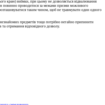
нього краю) виїмки, при цьому не дозволяється відвалювання
ашин повинно проводитися за межами призми можливого
 розташовуватися таким чином, щоб не травмувати один одного
уд, незнайомих предметів тощо потрібно негайно припинити
в та отримання відповідного дозволу.
бочого середовища