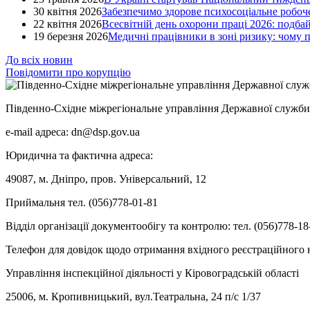
30 квітня 2026
Забезпечимо здорове психосоціальне робоче
22 квітня 2026
Всесвітній день охорони праці 2026: подба
19 березня 2026
Медичні працівники в зоні ризику: чому
До всіх новин
Повідомити про корупцію
Південно-Східне міжрегіональне управління Державної служби 
e-mail адреса: dn@dsp.gov.ua
Юридична та фактична адреса:
49087, м. Дніпро, пров. Універсальний, 12
Приймальня тел. (056)778-01-81
Відділ організації документообігу та контролю: тел. (056)778-18
Телефон для довідок щодо отримання вхідного реєстраційного н
Управління інспекційної діяльності у Кіровоградській області
25006, м. Кропивницький, вул.Театральна, 24 п/с 1/37