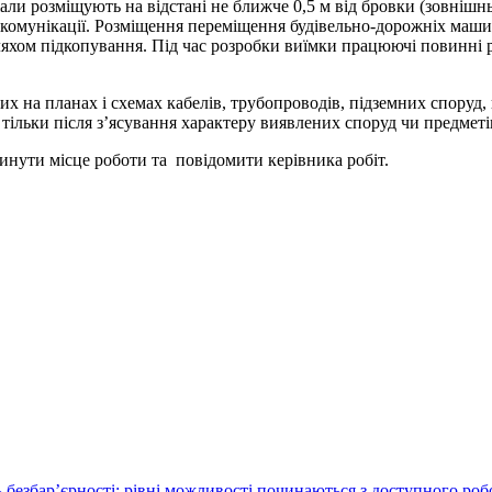
ріали розміщують на відстані не ближче 0,5 м від бровки (зовніш
ні комунікації. Розміщення переміщення будівельно-дорожніх м
ляхом підкопування. Під час розробки виїмки працюючі повинні
ених на планах і схемах кабелів, трубопроводів, підземних спор
 тільки після з’ясування характеру виявлених споруд чи предметі
инути місце роботи та повідомити керівника робіт.
 безбар’єрності: рівні можливості починаються з доступного ро