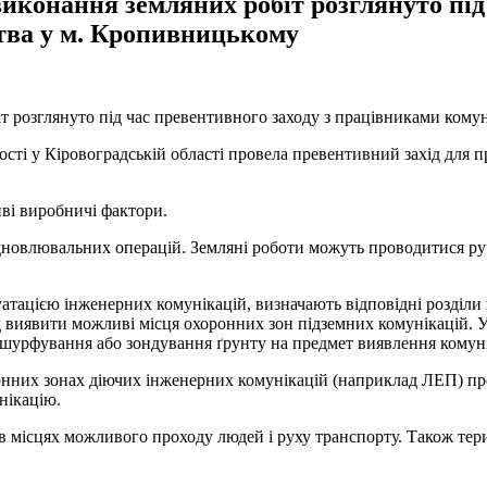
иконання земляних робіт розглянуто під
тва у м. Кропивницькому
іт розглянуто під час превентивного заходу з працівниками ком
ості у Кіровоградській області провела превентивний захід для
иві виробничі фактори.
дновлювальних операцій. Земляні роботи можуть проводитися ручн
плуатацією інженерних комунікацій, визначають відповідні розді
д виявити можливі місця охоронних зон підземних комунікацій. 
 шурфування або зондування ґрунту на предмет виявлення комуні
онних зонах діючих інженерних комунікацій (наприклад ЛЕП) про
нікацію.
в місцях можливого проходу людей і руху транспорту. Також тер