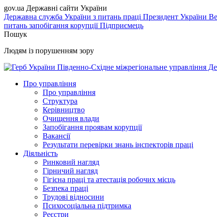
gov.ua
Державні сайти України
Державна служба України з питань праці
Президент України
Ве
питань запобігання корупції
Підприємець
Пошук
Людям із порушенням зору
Південно-Східне міжрегіональне управління Де
Про управління
Про управління
Структура
Керівництво
Очищення влади
Запобігання проявам корупції
Вакансії
Результати перевірки знань інспекторів праці
Діяльність
Ринковий нагляд
Гірничий нагляд
Гігієна праці та атестація робочих місць
Безпека праці
Трудові відносини
Психосоціальна підтримка
Реєстри