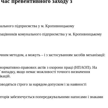
 час превентивного заходу з
унального підприємства у м. Кропивницькому
 працівників комунального підприємства у м. Кропивницькому
им методом, а можуть – і з застосуванням засобів механізації:
ли нормативно-правових актів з охорони праці (НПАОП). На
У випадку, якщо немає можливості точного визначення
кацій.
водяться строго за нарядом-допуском і за наявності
иторія забезпечується попереджувальними написами і знаками