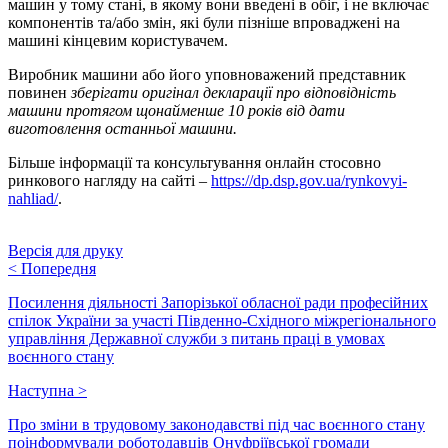
машин у тому стані, в якому вони введені в обіг, і не включає
компонентів та/або змін, які були пізніше впроваджені на
машині кінцевим користувачем.
Виробник машини або його уповноважений представник
повинен
зберігати оригінал декларації про відповідність
машини протягом щонайменше 10 років від дати
виготовлення останньої машини.
Більше інформації та консультування онлайн стосовно
ринкового нагляду на сайті –
https://dp.dsp.gov.ua/rynkovyi-
nahliad/
.
Версія для друку
<
Попередня
Посилення діяльності Запорізької обласної ради професійних
спілок України за участі Південно-Східного міжрегіонального
управління Державної служби з питань праці в умовах
воєнного стану
Наступна
>
Про зміни в трудовому законодавстві під час воєнного стану
поінформували роботодавців Онуфріївської громади