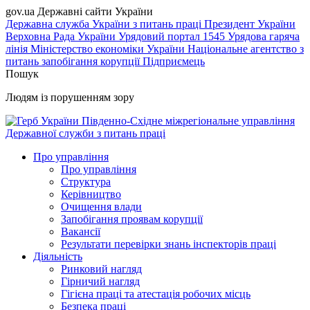
gov.ua
Державні сайти України
Державна служба України з питань праці
Президент України
Верховна Рада України
Урядовий портал
1545 Урядова гаряча
лінія
Міністерство економіки України
Національне агентство з
питань запобігання корупції
Підприємець
Пошук
Людям із порушенням зору
Південно-Східне міжрегіональне управління
Державної служби з питань праці
Про управління
Про управління
Структура
Керівництво
Очищення влади
Запобігання проявам корупції
Вакансії
Результати перевірки знань інспекторів праці
Діяльність
Ринковий нагляд
Гірничий нагляд
Гігієна праці та атестація робочих місць
Безпека праці