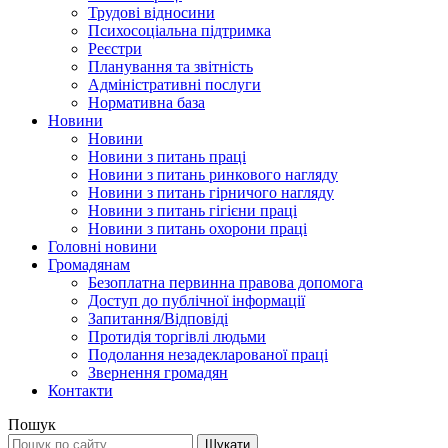
Трудові відносини
Психосоціальна підтримка
Реєстри
Планування та звітність
Адміністративні послуги
Нормативна база
Новини
Новини
Новини з питань праці
Новини з питань ринкового нагляду
Новини з питань гірничого нагляду
Новини з питань гігієни праці
Новини з питань охорони праці
Головні новини
Громадянам
Безоплатна первинна правова допомога
Доступ до публічної інформації
Запитання/Відповіді
Протидія торгівлі людьми
Подолання незадекларованої праці
Звернення громадян
Контакти
Пошук