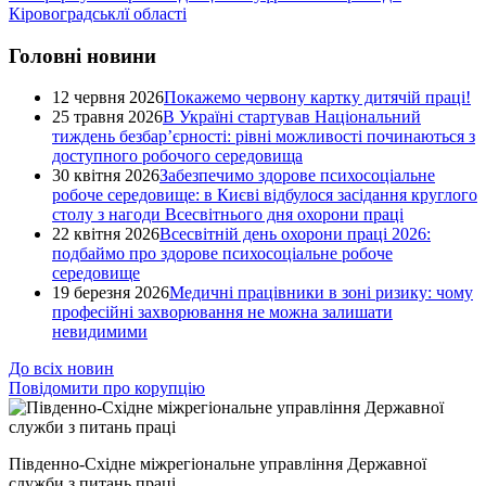
Кіровоградськлї області
Головні новини
12 червня 2026
Покажемо червону картку дитячій праці!
25 травня 2026
В Україні стартував Національний
тиждень безбар’єрності: рівні можливості починаються з
доступного робочого середовища
30 квітня 2026
Забезпечимо здорове психосоціальне
робоче середовище: в Києві відбулося засідання круглого
столу з нагоди Всесвітнього дня охорони праці
22 квітня 2026
Всесвітній день охорони праці 2026:
подбаймо про здорове психосоціальне робоче
середовище
19 березня 2026
Медичні працівники в зоні ризику: чому
професійні захворювання не можна залишати
невидимими
До всіх новин
Повідомити про корупцію
Південно-Східне міжрегіональне управління Державної
служби з питань праці