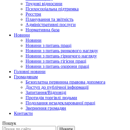
Трудові відносини
Психосоціальна підтримка
Реєстри
Планування та звітність
Адміністративні послуги
Нормативна база
Новини
Новини
Новини з питань праці
Новини з питань ринкового нагляду
Новини з питань гірничого нагляду
Новини з питань гігієни праці
Новини з питань охорони праці
Головні новини
Громадянам
Безоплатна первинна правова допомога
Доступ до публічної інформації
Запитання/Відповіді
Протидія торгівлі людьми
Подолання незадекларованої праці
Звернення громадян
Контакти
Пошук