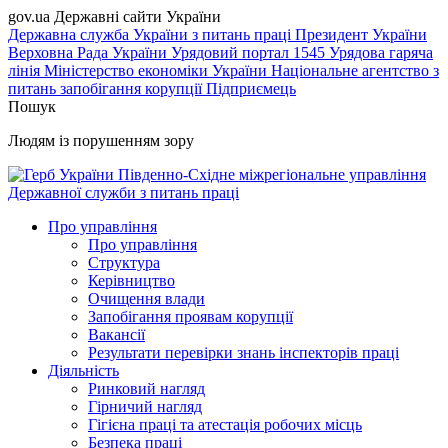
gov.ua
Державні сайти України
Державна служба України з питань праці
Президент України
Верховна Рада України
Урядовий портал
1545 Урядова гаряча
лінія
Міністерство економіки України
Національне агентство з
питань запобігання корупції
Підприємець
Пошук
Людям із порушенням зору
Південно-Східне міжрегіональне управління
Державної служби з питань праці
Про управління
Про управління
Структура
Керівництво
Очищення влади
Запобігання проявам корупції
Вакансії
Результати перевірки знань інспекторів праці
Діяльність
Ринковий нагляд
Гірничий нагляд
Гігієна праці та атестація робочих місць
Безпека праці