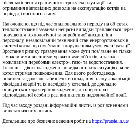
після закінчення граничного строку експлуатації, та
отримання відповідних дозволів на експлуатацію котлів на
період дії воєнного стану.
Наголошено, що під час опалювального періоду на об’єктах
теплопостачання зазвичай нещасні випадки трапляються через
порушення технологічної та виробничої дисципліни
персоналу, незадовільний технічний стан енергоустановок в
системі котла, що пов’язано з порушенням умов експлуатації.
Зростання ризику травмування може бути пов’язане не тільки
з можливими воєнними ураженнями об’єктів, а також з
можливими перебоями електро-, газо- та водопостачання.
Головне – діяти злагоджено і швидко в таких ситуаціях, коли
котел отримав пошкодження. Для цього роботодавець
повинен заздалегідь забезпечити складання плану локалізації і
ліквідації аварій та їх наслідків у котельні, де докладно
описуються характер пошкодження, дії оператора і
відповідальної особи в разі виникнення надзвичайної події.
Під час заходу роздані інформаційні листи, із роз’ясненнями
вищезазначених питань.
Детальніше про безпечне ведення робіт на
https://pratsia.in.ua/