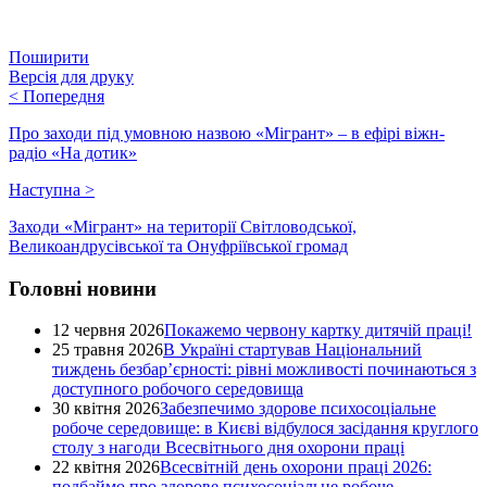
Поширити
Версія для друку
<
Попередня
Про заходи під умовною назвою «Мігрант» – в ефірі віжн-
радіо «На дотик»
Наступна
>
Заходи «Мігрант» на території Світловодської,
Великоандрусівської та Онуфріївської громад
Головні новини
12 червня 2026
Покажемо червону картку дитячій праці!
25 травня 2026
В Україні стартував Національний
тиждень безбар’єрності: рівні можливості починаються з
доступного робочого середовища
30 квітня 2026
Забезпечимо здорове психосоціальне
робоче середовище: в Києві відбулося засідання круглого
столу з нагоди Всесвітнього дня охорони праці
22 квітня 2026
Всесвітній день охорони праці 2026:
подбаймо про здорове психосоціальне робоче