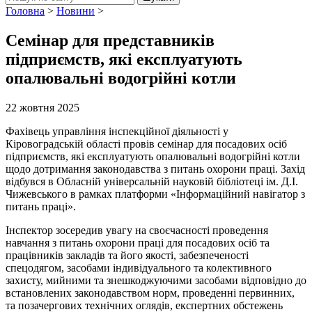
Головна
>
Новини
>
Семінар для представників
підприємств, які експлуатують
опалювальні водогрійні котли
22 жовтня 2025
Фахівець управління інспекційної діяльності у
Кіровоградській області провів семінар для посадових осіб
підприємств, які експлуатують опалювальні водогрійні котли
щодо дотримання законодавства з питань охорони праці. Захід
відбувся в Обласній універсальній науковій бібліотеці ім. Д.І.
Чижевського в рамках платформи «Інформаційний навігатор з
питань праці».
Інспектор зосередив увагу на своєчасності проведення
навчання з питань охорони праці для посадових осіб та
працівників закладів та його якості, забезпеченості
спецодягом, засобами індивідуального та колективного
захисту, мийними та знешкоджуючими засобами відповідно до
встановлених законодавством норм, проведенні первинних,
та позачергових технічних оглядів, експертних обстежень