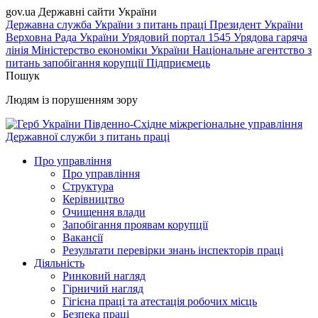
gov.ua
Державні сайти України
Державна служба України з питань праці
Президент України
Верховна Рада України
Урядовий портал
1545 Урядова гаряча
лінія
Міністерство економіки України
Національне агентство з
питань запобігання корупції
Підприємець
Пошук
Людям із порушенням зору
Південно-Східне міжрегіональне управління
Державної служби з питань праці
Про управління
Про управління
Структура
Керівництво
Очищення влади
Запобігання проявам корупції
Вакансії
Результати перевірки знань інспекторів праці
Діяльність
Ринковий нагляд
Гірничий нагляд
Гігієна праці та атестація робочих місць
Безпека праці