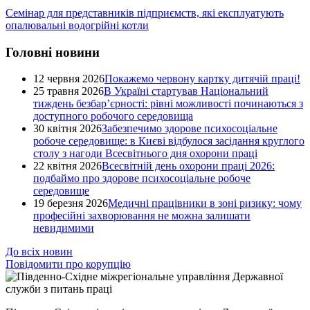
Семінар для представників підприємств, які експлуатують
опалювальні водогрійні котли
Головні новини
12 червня 2026
Покажемо червону картку дитячій праці!
25 травня 2026
В Україні стартував Національний
тиждень безбар’єрності: рівні можливості починаються з
доступного робочого середовища
30 квітня 2026
Забезпечимо здорове психосоціальне
робоче середовище: в Києві відбулося засідання круглого
столу з нагоди Всесвітнього дня охорони праці
22 квітня 2026
Всесвітній день охорони праці 2026:
подбаймо про здорове психосоціальне робоче
середовище
19 березня 2026
Медичні працівники в зоні ризику: чому
професійні захворювання не можна залишати
невидимими
До всіх новин
Повідомити про корупцію