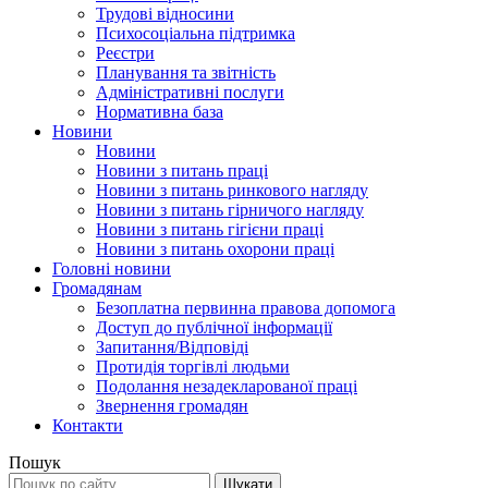
Трудові відносини
Психосоціальна підтримка
Реєстри
Планування та звітність
Адміністративні послуги
Нормативна база
Новини
Новини
Новини з питань праці
Новини з питань ринкового нагляду
Новини з питань гірничого нагляду
Новини з питань гігієни праці
Новини з питань охорони праці
Головні новини
Громадянам
Безоплатна первинна правова допомога
Доступ до публічної інформації
Запитання/Відповіді
Протидія торгівлі людьми
Подолання незадекларованої праці
Звернення громадян
Контакти
Пошук