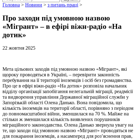
Головна
>
Новини
>
з питань праці
>
Про заходи під умовною назвою
«Мігрант» – в ефірі віжн-радіо «На
дотик»
22 жовтня 2025
Мета цільових заходів під умовною назвою «Мігрант», які
щороку проводяться в Україні, – перевірити законність
перебування на її території іноземців і осіб без громадянства.
Про це в ефірі віжн-радіо «На дотик» розповіла начальник
відділу організації запобігання нелегальній міграції, реадмісії
та видворення управління Державної міграційної служби у
Запорізькій області Олена Данько. Вона повідомила, що
кількість іноземців на території області, порівняно з періодом
до повномасштабної війни, зменшилася на 70 %. Майже на
стільки ж зменшилася кількість виявлених порушників
міграційного законодавства. Олена Данько звернула увагу на
те, що заходи під умовною назвою «Мігрант» проводяться не
для покарання іноземців, а насамперед для роз’яснення прав,