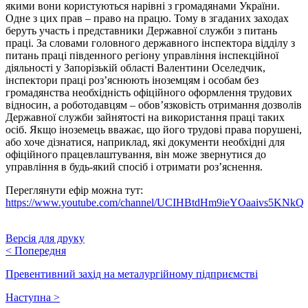
якими вони користуються нарівні з громадянами України.
Одне з цих прав – право на працю. Тому в згаданих заходах
беруть участь і представники Державної служби з питань
праці. За словами головного державного інспектора відділу з
питань праці південного регіону управління інспекційної
діяльності у Запорізькій області Валентини Оселедчик,
інспектори праці роз’яснюють іноземцям і особам без
громадянства необхідність офіційного оформлення трудових
відносин, а роботодавцям – обов’язковість отримання дозволів
Державної служби зайнятості на використання праці таких
осіб. Якщо іноземець вважає, що його трудові права порушені,
або хоче дізнатися, наприклад, які документи необхідні для
офіційного працевлаштування, він може звернутися до
управління в будь-який спосіб і отримати роз’яснення.
Переглянути ефір можна тут:
https://www.youtube.com/channel/UCIHBtdHm9ieYOaaivs5KNkQ
Версія для друку
<
Попередня
Превентивний захід на металургійному підприємстві
Наступна
>