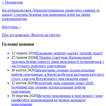
<
Попередня
На підприємствах Дніпропетровщини проведено семінар та
нараду з питань безпеки при виконанні робіт на лініях
електропередач
Наступна
>
Про хід компанії «Виходь на світло»
Головні новини
12 червня 2026
Покажемо червону картку дитячій праці!
25 травня 2026
В Україні стартував Національний
тиждень безбар’єрності: рівні можливості починаються з
доступного робочого середовища
30 квітня 2026
Забезпечимо здорове психосоціальне
робоче середовище: в Києві відбулося засідання круглого
столу з нагоди Всесвітнього дня охорони праці
22 квітня 2026
Всесвітній день охорони праці 2026:
подбаймо про здорове психосоціальне робоче
середовище
19 березня 2026
Медичні працівники в зоні ризику: чому
професійні захворювання не можна залишати
невидимими