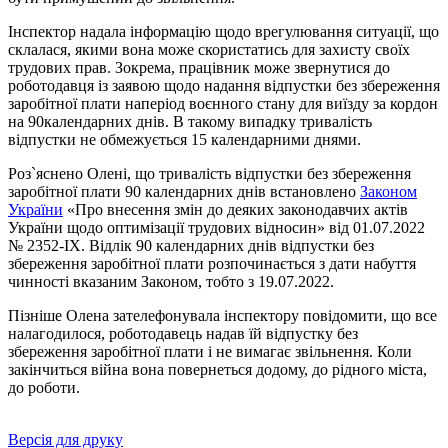
Інспектор надала інформацію щодо врегулювання ситуації, що
склалася, якими вона може скористатись для захисту своїх
трудових прав. Зокрема, працівник може звернутися до
роботодавця із заявою щодо надання відпустки без збереження
заробітної плати наперіод воєнного стану для виїзду за кордон
на 90календарних днів. В такому випадку тривалість
відпустки не обмежується 15 календарними днями.
Роз`яснено Олені, що тривалість відпустки без збереження
заробітної плати 90 календарних днів встановлено
Законом
України
«Про внесення змін до деяких законодавчих актів
України щодо оптимізації трудових відносин» від 01.07.2022
№ 2352-IX. Відлік 90 календарних днів відпустки без
збереження заробітної плати розпочинається з дати набуття
чинності вказаним Законом, тобто з 19.07.2022.
Пізніше Олена зателефонувала інспектору повідомити, що все
налагодилося, роботодавець надав їй відпустку без
збереження заробітної плати і не вимагає звільнення. Коли
закінчиться війна вона повернеться додому, до рідного міста,
до роботи.
Версія для друку