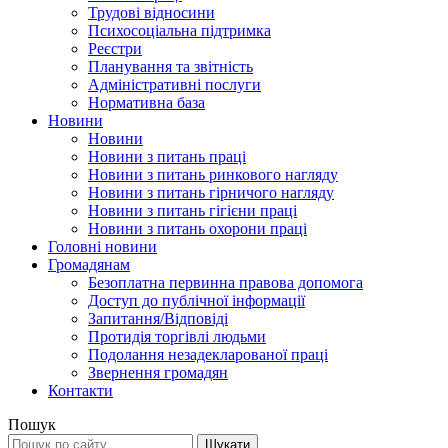
Трудові відносини
Психосоціальна підтримка
Реєстри
Планування та звітність
Адміністративні послуги
Нормативна база
Новини
Новини
Новини з питань праці
Новини з питань ринкового нагляду
Новини з питань гірничого нагляду
Новини з питань гігієни праці
Новини з питань охорони праці
Головні новини
Громадянам
Безоплатна первинна правова допомога
Доступ до публічної інформації
Запитання/Відповіді
Протидія торгівлі людьми
Подолання незадекларованої праці
Звернення громадян
Контакти
Пошук