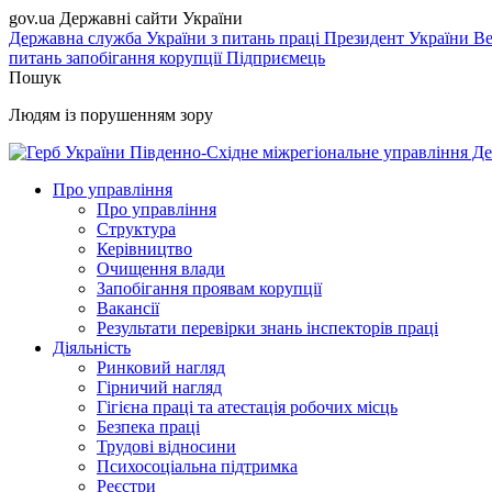
gov.ua
Державні сайти України
Державна служба України з питань праці
Президент України
Ве
питань запобігання корупції
Підприємець
Пошук
Людям із порушенням зору
Південно-Східне міжрегіональне управління Де
Про управління
Про управління
Структура
Керівництво
Очищення влади
Запобігання проявам корупції
Вакансії
Результати перевірки знань інспекторів праці
Діяльність
Ринковий нагляд
Гірничий нагляд
Гігієна праці та атестація робочих місць
Безпека праці
Трудові відносини
Психосоціальна підтримка
Реєстри