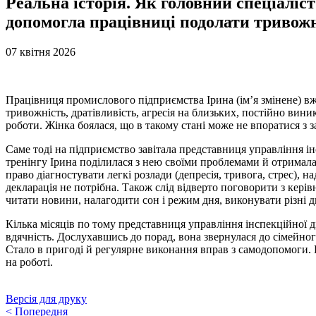
Реальна історія. Як головний спеціаліс
допомогла працівниці подолати тривожні
07 квітня 2026
Працівниця промислового підприємства Ірина (ім’я змінене) вж
тривожність, дратівливість, агресія на близьких, постійно вин
роботи. Жінка боялася, що в такому стані може не впоратися з з
Саме тоді на підприємство завітала представниця управління ін
тренінгу Ірина поділилася з нею своїми проблемами й отримала 
право діагностувати легкі розлади (депресія, тривога, стрес), 
декларація не потрібна. Також слід відверто поговорити з керів
читати новини, налагодити сон і режим дня, виконувати різні 
Кілька місяців по тому представниця управління інспекційної ді
вдячність. Дослухавшись до порад, вона звернулася до сімейног
Стало в пригоді й регулярне виконання вправ з самодопомоги. 
на роботі.
Версія для друку
<
Попередня