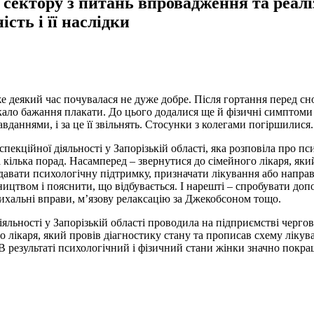
т сектору з питань впровадження та реал
сть і її наслідки
е деякий час почувалася не дуже добре. Після гортання перед сн
икало бажання плакати. До цього додалися ще й фізичні симптоми 
авданнями, і за це її звільнять. Стосунки з колегами погіршилися.
спекційної діяльності у Запорізькій області, яка розповіла про 
кілька порад. Насамперед – звернутися до сімейного лікаря, яки
надавати психологічну підтримку, призначати лікування або направ
ництвом і пояснити, що відбувається. І нарешті – спробувати допо
дихальні вправи, м’язову релаксацію за Джекобсоном тощо.
яльності у Запорізькій області проводила на підприємстві чергов
о лікаря, який провів діагностику стану та прописав схему лікув
В результаті психологічний і фізичний стани жінки значно покра