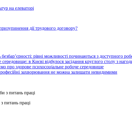
ьтур на елеваторі
і призупинення дії трудового договору?
 безбар’єрності: рівні можливості починаються з доступного ро
 середовище: в Києві відбулося засідання круглого столу з нагод
ймо про здорове психосоціальне робоче середовище
 професійні захворювання не можна залишати невидимими
з питань праці