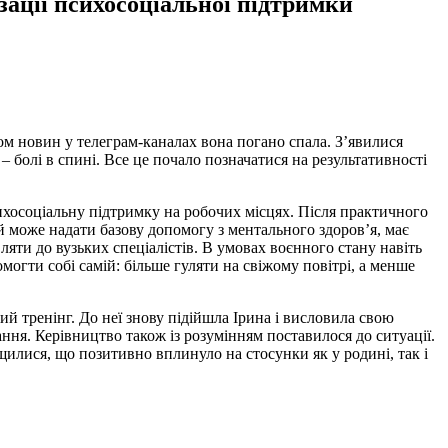
ізації психосоціальної підтримки
ом новин у телеграм-каналах вона погано спала. З’явилися
– болі в спині. Все це почало позначатися на результативності
психосоціальну підтримку на робочих місцях. Після практичного
й може надати базову допомогу з ментального здоров’я, має
ляти до вузьких спеціалістів. В умовах воєнного стану навіть
могти собі самій: більше гуляти на свіжому повітрі, а менше
ий тренінг. До неї знову підійшла Ірина і висловила свою
ання. Керівництво також із розумінням поставилося до ситуації.
щилися, що позитивно вплинуло на стосунки як у родині, так і