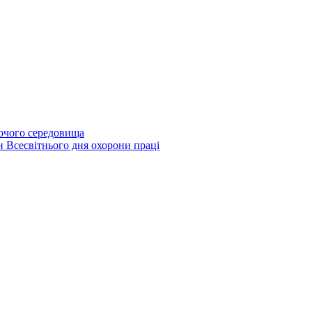
бочого середовища
и Всесвітнього дня охорони праці