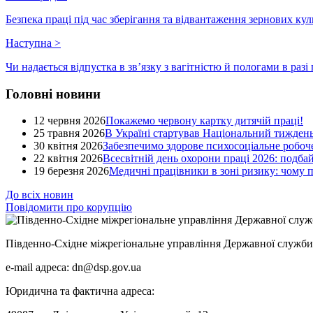
Безпека праці під час зберігання та відвантаження зернових кул
Наступна
>
Чи надається відпустка в зв’язку з вагітністю й пологами в раз
Головні новини
12 червня 2026
Покажемо червону картку дитячій праці!
25 травня 2026
В Україні стартував Національний тиждень
30 квітня 2026
Забезпечимо здорове психосоціальне робоче
22 квітня 2026
Всесвітній день охорони праці 2026: подба
19 березня 2026
Медичні працівники в зоні ризику: чому
До всіх новин
Повідомити про корупцію
Південно-Східне міжрегіональне управління Державної служби 
e-mail адреса: dn@dsp.gov.ua
Юридична та фактична адреса: