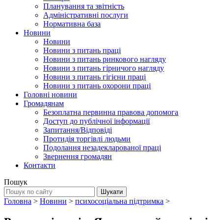
Планування та звітність
Адміністративні послуги
Нормативна база
Новини
Новини
Новини з питань праці
Новини з питань ринкового нагляду
Новини з питань гірничого нагляду
Новини з питань гігієни праці
Новини з питань охорони праці
Головні новини
Громадянам
Безоплатна первинна правова допомога
Доступ до публічної інформації
Запитання/Відповіді
Протидія торгівлі людьми
Подолання незадекларованої праці
Звернення громадян
Контакти
Пошук
Головна
>
Новини
>
психосоціальна підтримка
>