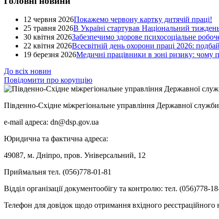
Головні новини
12 червня 2026
Покажемо червону картку дитячій праці!
25 травня 2026
В Україні стартував Національний тиждень
30 квітня 2026
Забезпечимо здорове психосоціальне робоче
22 квітня 2026
Всесвітній день охорони праці 2026: подба
19 березня 2026
Медичні працівники в зоні ризику: чому
До всіх новин
Повідомити про корупцію
Південно-Східне міжрегіональне управління Державної служби 
e-mail адреса: dn@dsp.gov.ua
Юридична та фактична адреса:
49087, м. Дніпро, пров. Універсальний, 12
Приймальня тел. (056)778-01-81
Відділ організації документообігу та контролю: тел. (056)778-18
Телефон для довідок щодо отримання вхідного реєстраційного н