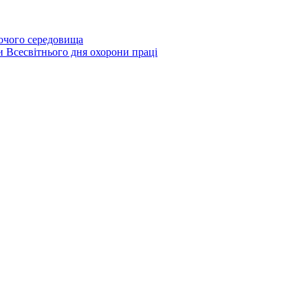
бочого середовища
и Всесвітнього дня охорони праці