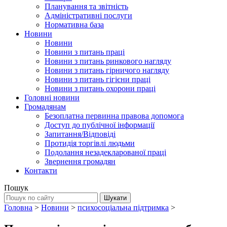
Планування та звітність
Адміністративні послуги
Нормативна база
Новини
Новини
Новини з питань праці
Новини з питань ринкового нагляду
Новини з питань гірничого нагляду
Новини з питань гігієни праці
Новини з питань охорони праці
Головні новини
Громадянам
Безоплатна первинна правова допомога
Доступ до публічної інформації
Запитання/Відповіді
Протидія торгівлі людьми
Подолання незадекларованої праці
Звернення громадян
Контакти
Пошук
Головна
>
Новини
>
психосоціальна підтримка
>