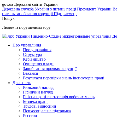
gov.ua
Державні сайти України
Державна служба України з питань праці
Президент України
Ве
питань запобігання корупції
Підприємець
Пошук
Людям із порушенням зору
Південно-Східне міжрегіональне управління Де
Про управління
Про управління
Структура
Керівництво
Очищення влади
Запобігання проявам корупції
Вакансії
Результати перевірки знань інспекторів праці
Діяльність
Ринковий нагляд
Гірничий нагляд
Гігієна праці та атестація робочих місць
Безпека праці
Трудові відносини
Психосоціальна підтримка
Реєстри