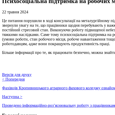
Психосоціальна підтримка на робочих 
22 травня 2024
Це питання порушили в ході консультації на металургійному під
звернули увагу на те, що працівники щодня перебувають у важк
постійний стресовий стан. Виконуючи роботу підвищеної небезп
тяжкими наслідками. Саме тому психосоціальна підтримка на р
(умови роботи, cтан робочого місця, робоче навантаження тощо
роботодавцям, адже вони покращують продуктивність праці.
Більше інформації про те, як працювати безпечно, можна знайт
Версія для друку
<
Попередня
Фахівців Кропивницького аграрного фахового коледжу ознайом
Наступна
>
Проведено інформаційно-роз’яснювальну роботу з працівни