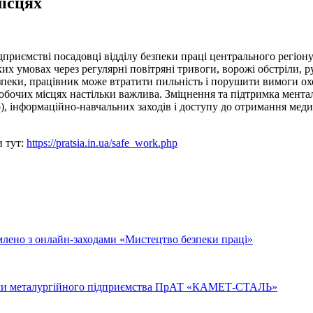
місцях
приємстві посадовці відділу безпеки праці центрального регіону 
их умовах через регулярні повітряні тривоги, ворожі обстріли, 
еки, працівник може втратити пильність і порушити вимоги охоро
обочих місцях настільки важлива. Зміцнення та підтримка мента
), інформаційно-навчальних заходів і доступу до отримання меди
и тут:
https://pratsia.in.ua/safe_work.php
лено з онлайн-заходами «Мистецтво безпеки праці»
ками металургійного підприємства ПрАТ «КАМЕТ-СТАЛЬ»