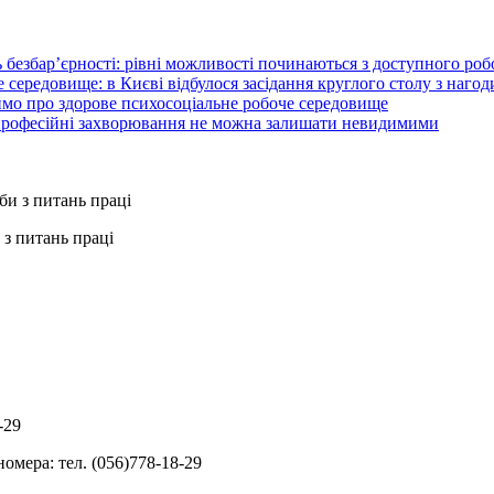
 безбар’єрності: рівні можливості починаються з доступного ро
 середовище: в Києві відбулося засідання круглого столу з нагод
ймо про здорове психосоціальне робоче середовище
 професійні захворювання не можна залишати невидимими
з питань праці
-29
омера: тел. (056)778-18-29