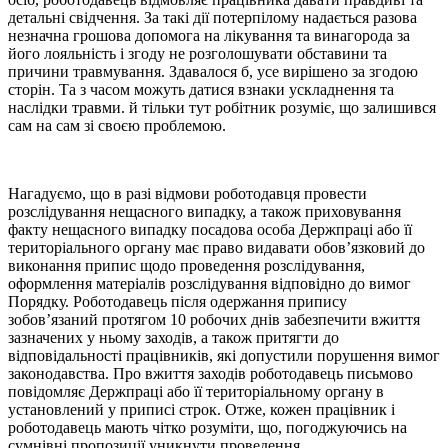
детальні свідчення. За такі дії потерпілому надається разова
незначна грошова допомога на лікування та винагорода за
його лояльність і згоду не розголошувати обставини та
причини травмування. Здавалося б, усе вирішено за згодою
сторін. Та з часом можуть датися взнаки ускладнення та
наслідки травми. й тільки тут робітник розуміє, що залишився
сам на сам зі своєю проблемою.
Нагадуємо, що в разі відмови роботодавця провести
розслідування нещасного випадку, а також приховування
факту нещасного випадку посадова особа Держпраці або її
територіального органу має право видавати обов’язковий до
виконання припис щодо проведення розслідування,
оформлення матеріалів розслідування відповідно до вимог
Порядку. Роботодавець після одержання припису
зобов’язаний протягом 10 робочих днів забезпечити вжиття
зазначених у ньому заходів, а також притягти до
відповідальності працівників, які допустили порушення вимог
законодавства. Про вжиття заходів роботодавець письмово
повідомляє Держпраці або її територіальному органу в
установлений у приписі строк. Отже, кожен працівник і
роботодавець мають чітко розуміти, що, погоджуючись на
сумнівні пропозиції уникнути проведення