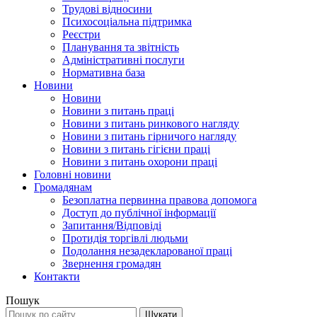
Трудові відносини
Психосоціальна підтримка
Реєстри
Планування та звітність
Адміністративні послуги
Нормативна база
Новини
Новини
Новини з питань праці
Новини з питань ринкового нагляду
Новини з питань гірничого нагляду
Новини з питань гігієни праці
Новини з питань охорони праці
Головні новини
Громадянам
Безоплатна первинна правова допомога
Доступ до публічної інформації
Запитання/Відповіді
Протидія торгівлі людьми
Подолання незадекларованої праці
Звернення громадян
Контакти
Пошук