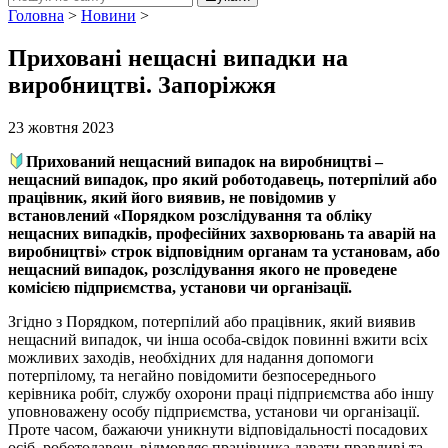
Головна
>
Новини
>
Приховані нещасні випадки на
виробництві. Запоріжжя
23 жовтня 2023
Прихований нещасний випадок на виробництві –
нещасний випадок, про який роботодавець, потерпілий або
працівник, який його виявив, не повідомив у
встановлений «Порядком розслідування та обліку
нещасних випадків, професійних захворювань та аварій на
виробництві» строк відповідним органам та установам, або
нещасний випадок, розслідування якого не проведене
комісією підприємства, установи чи організації.
Згідно з Порядком, потерпілий або працівник, який виявив
нещасний випадок, чи інша особа-свідок повинні вжити всіх
можливих заходів, необхідних для надання допомоги
потерпілому, та негайно повідомити безпосереднього
керівника робіт, службу охорони праці підприємства або іншу
уповноважену особу підприємства, установи чи організації.
Проте часом, бажаючи уникнути відповідальності посадових
осіб, роботодавець відмовляє працівника давати правдиві та