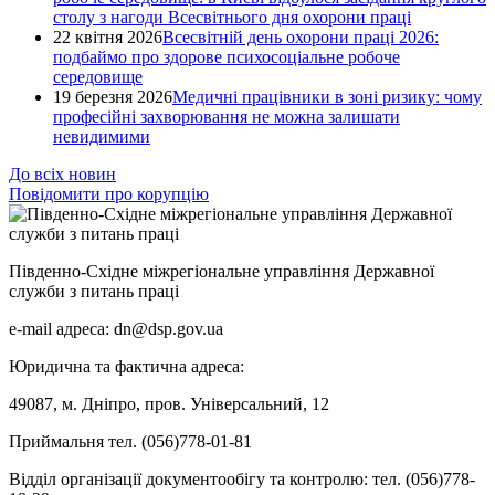
столу з нагоди Всесвітнього дня охорони праці
22 квітня 2026
Всесвітній день охорони праці 2026:
подбаймо про здорове психосоціальне робоче
середовище
19 березня 2026
Медичні працівники в зоні ризику: чому
професійні захворювання не можна залишати
невидимими
До всіх новин
Повідомити про корупцію
Південно-Східне міжрегіональне управління Державної
служби з питань праці
e-mail адреса: dn@dsp.gov.ua
Юридична та фактична адреса:
49087, м. Дніпро, пров. Універсальний, 12
Приймальня тел. (056)778-01-81
Відділ організації документообігу та контролю: тел. (056)778-