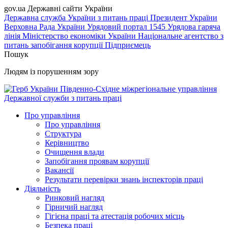
gov.ua
Державні сайти України
Державна служба України з питань праці
Президент України
Верховна Рада України
Урядовий портал
1545 Урядова гаряча
лінія
Міністерство економіки України
Національне агентство з
питань запобігання корупції
Підприємець
Пошук
Людям із порушенням зору
Південно-Східне міжрегіональне управління
Державної служби з питань праці
Про управління
Про управління
Структура
Керівництво
Очищення влади
Запобігання проявам корупції
Вакансії
Результати перевірки знань інспекторів праці
Діяльність
Ринковий нагляд
Гірничий нагляд
Гігієна праці та атестація робочих місць
Безпека праці