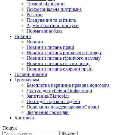
Трудові відносини
Психосоціальна підтримка
Реєстри
Планування та звітність
Адміністративні послуги
Нормативна база
Новини
Новини
Новини з питань праці
Новини з питань ринкового нагляду
Новини з питань гірничого нагляду
Новини з питань гігієни праці
Новини з питань охорони праці
Головні новини
Громадянам
Безоплатна первинна правова допомога
Доступ до публічної інформації
Запитання/Відповіді
Протидія торгівлі людьми
Подолання незадекларованої праці
Звернення громадян
Контакти
Пошук