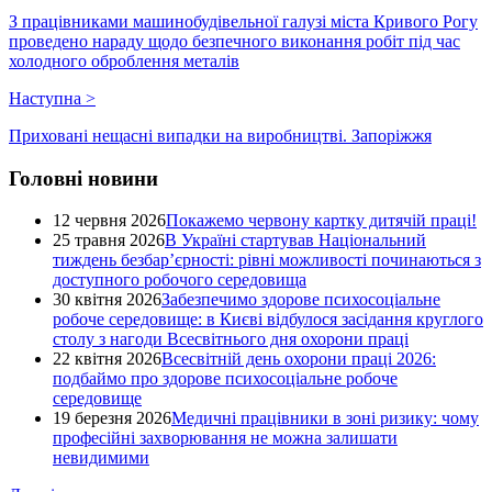
З працівниками машинобудівельної галузі міста Кривого Рогу
проведено нараду щодо безпечного виконання робіт під час
холодного оброблення металів
Наступна
>
Приховані нещасні випадки на виробництві. Запоріжжя
Головні новини
12 червня 2026
Покажемо червону картку дитячій праці!
25 травня 2026
В Україні стартував Національний
тиждень безбар’єрності: рівні можливості починаються з
доступного робочого середовища
30 квітня 2026
Забезпечимо здорове психосоціальне
робоче середовище: в Києві відбулося засідання круглого
столу з нагоди Всесвітнього дня охорони праці
22 квітня 2026
Всесвітній день охорони праці 2026:
подбаймо про здорове психосоціальне робоче
середовище
19 березня 2026
Медичні працівники в зоні ризику: чому
професійні захворювання не можна залишати
невидимими