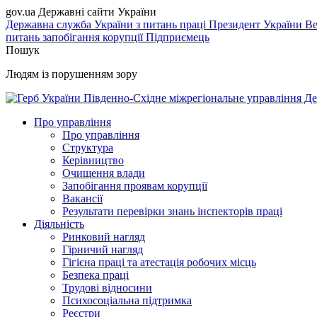
gov.ua
Державні сайти України
Державна служба України з питань праці
Президент України
Ве
питань запобігання корупції
Підприємець
Пошук
Людям із порушенням зору
Південно-Східне міжрегіональне управління Де
Про управління
Про управління
Структура
Керівництво
Очищення влади
Запобігання проявам корупції
Вакансії
Результати перевірки знань інспекторів праці
Діяльність
Ринковий нагляд
Гірничий нагляд
Гігієна праці та атестація робочих місць
Безпека праці
Трудові відносини
Психосоціальна підтримка
Реєстри