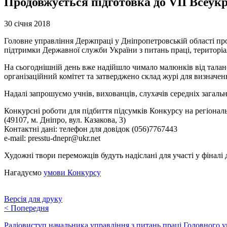
Продовжується підготовка до VІІ Всеук
30 січня 2018
Головне управління Держпраці у Дніпропетровській області пр
підтримки Державної служби України з питань праці, територі
На сьогоднішній день вже надійшло чимало малюнків від талано
організаційний комітет та затверджено склад журі для визначен
Надалі запрошуємо учнів, вихованців, слухачів середніх загаль
Конкурсні роботи для підбиття підсумків Конкурсу на регіонал
(49107, м. Дніпро, вул. Казакова, 3)
Контактні дані: телефон для довідок (056)7767443
е-mail: presstu-dnepr@ukr.net
Художні твори переможців будуть надіслані для участі у фіналі
Нагадуємо
умови Конкурсу
Версія для друку
<
Попередня
Радіовиступ начальника управління з питань праці Головного у