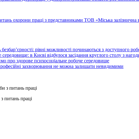
тань охорони праці з представниками ТОВ «Міська залізнична в
 безбар’єрності: рівні можливості починаються з доступного ро
 середовище: в Києві відбулося засідання круглого столу з нагод
ймо про здорове психосоціальне робоче середовище
 професійні захворювання не можна залишати невидимими
з питань праці