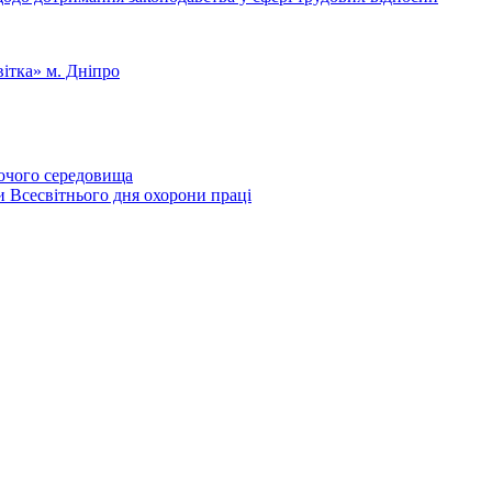
ітка» м. Дніпро
бочого середовища
и Всесвітнього дня охорони праці