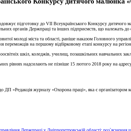
раїнського Конкурсу дитячого малюнка «О
одовжує підготовку до VІІ Всеукраїнського Конкурсу дитячого м
альних органів Держпраці та інших підприємств, що належать до
витої молоді міста та області, раніше наказом Головного управл
ня переможців на першому відбірковому етапі конкурсу на регіон
ноосвітніх шкіл, коледжів, училищ, позашкільних навчальних закл
ьних рівнях надсилають не пізніше 15 лютого 2018 року на адре
 до ДП «Редакція журналу «Охорона праці», яка є організатором к
правління Держпраці у Дніпропетровській області: роз`яснення 