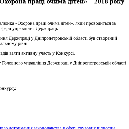
хорона праці очима дітей» – 2018 року
алюнка «Охорона праці очима дітей», який проводиться за
 сфери управління Держпраці.
іння Держпраці у Дніпропетровській області був створений
альному рівні.
адів взяти активну участь у Конкурсі.
су Головного управління Держпраці у Дніпропетровській області
онкурсу.
щодо дотримання законодавства у сфері трудових відносин