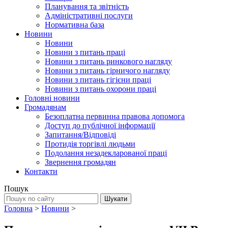
Планування та звітність
Адміністративні послуги
Нормативна база
Новини
Новини
Новини з питань праці
Новини з питань ринкового нагляду
Новини з питань гірничого нагляду
Новини з питань гігієни праці
Новини з питань охорони праці
Головні новини
Громадянам
Безоплатна первинна правова допомога
Доступ до публічної інформації
Запитання/Відповіді
Протидія торгівлі людьми
Подолання незадекларованої праці
Звернення громадян
Контакти
Пошук
Головна
>
Новини
>