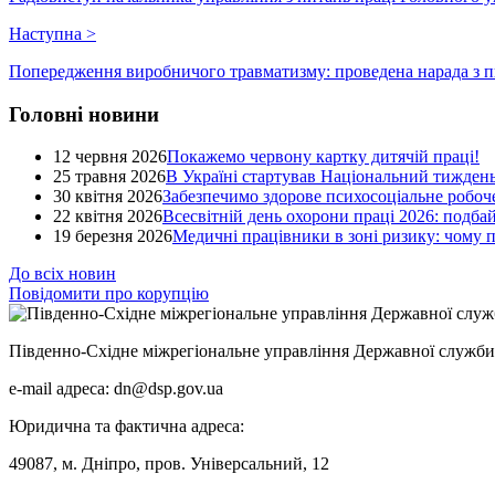
Наступна
>
Попередження виробничого травматизму: проведена нарада з пи
Головні новини
12 червня 2026
Покажемо червону картку дитячій праці!
25 травня 2026
В Україні стартував Національний тиждень
30 квітня 2026
Забезпечимо здорове психосоціальне робоче
22 квітня 2026
Всесвітній день охорони праці 2026: подба
19 березня 2026
Медичні працівники в зоні ризику: чому
До всіх новин
Повідомити про корупцію
Південно-Східне міжрегіональне управління Державної служби 
e-mail адреса: dn@dsp.gov.ua
Юридична та фактична адреса:
49087, м. Дніпро, пров. Універсальний, 12