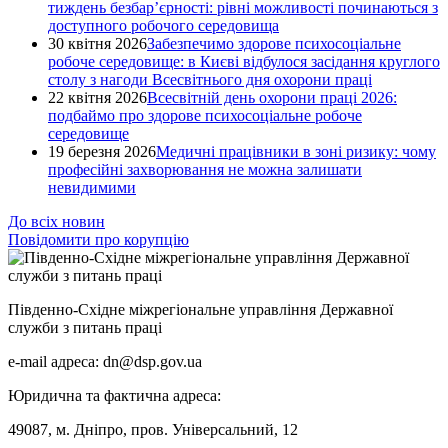
тиждень безбар’єрності: рівні можливості починаються з
доступного робочого середовища
30 квітня 2026
Забезпечимо здорове психосоціальне
робоче середовище: в Києві відбулося засідання круглого
столу з нагоди Всесвітнього дня охорони праці
22 квітня 2026
Всесвітній день охорони праці 2026:
подбаймо про здорове психосоціальне робоче
середовище
19 березня 2026
Медичні працівники в зоні ризику: чому
професійні захворювання не можна залишати
невидимими
До всіх новин
Повідомити про корупцію
Південно-Східне міжрегіональне управління Державної
служби з питань праці
e-mail адреса: dn@dsp.gov.ua
Юридична та фактична адреса:
49087, м. Дніпро, пров. Універсальний, 12