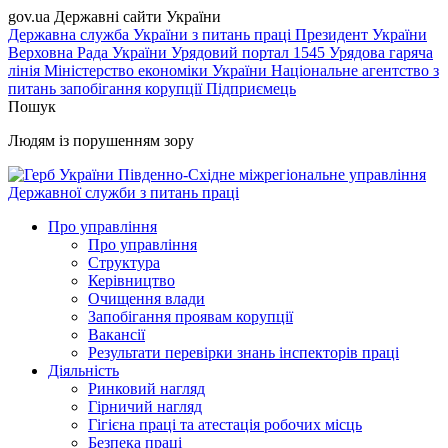
gov.ua
Державні сайти України
Державна служба України з питань праці
Президент України
Верховна Рада України
Урядовий портал
1545 Урядова гаряча
лінія
Міністерство економіки України
Національне агентство з
питань запобігання корупції
Підприємець
Пошук
Людям із порушенням зору
Південно-Східне міжрегіональне управління
Державної служби з питань праці
Про управління
Про управління
Структура
Керівництво
Очищення влади
Запобігання проявам корупції
Вакансії
Результати перевірки знань інспекторів праці
Діяльність
Ринковий нагляд
Гірничий нагляд
Гігієна праці та атестація робочих місць
Безпека праці