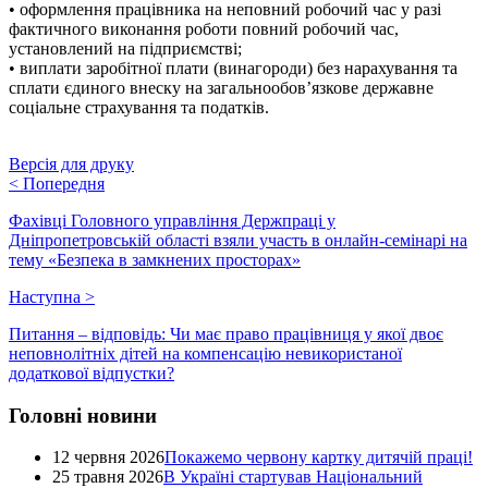
• оформлення працівника на неповний робочий час у разі
фактичного виконання роботи повний робочий час,
установлений на підприємстві;
• виплати заробітної плати (винагороди) без нарахування та
сплати єдиного внеску на загальнообов’язкове державне
соціальне страхування та податків.
Версія для друку
<
Попередня
Фахівці Головного управління Держпраці у
Дніпропетровській області взяли участь в онлайн-семінарі на
тему «Безпека в замкнених просторах»
Наступна
>
Питання – відповідь: Чи має право працівниця у якої двоє
неповнолітніх дітей на компенсацію невикористаної
додаткової відпустки?
Головні новини
12 червня 2026
Покажемо червону картку дитячій праці!
25 травня 2026
В Україні стартував Національний