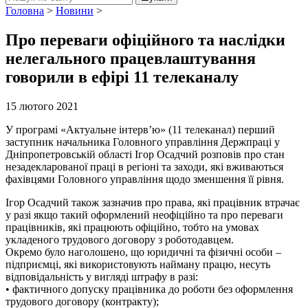
Головна
>
Новини
>
Про переваги офіційного та наслідки
нелегального працевлаштування
говорили в ефірі 11 телеканалу
15 лютого 2021
У програмі «Актуальне інтерв’ю» (11 телеканал) перший
заступник начальника Головного управління Держпраці у
Дніпропетровській області Ігор Осадчий розповів про стан
незадекларованої праці в регіоні та заходи, які вживаються
фахівцями Головного управління щодо зменшення її рівня.
Ігор Осадчий також зазначив про права, які працівник втрачає
у разі якщо такий оформлений неофіційно та про переваги
працівників, які працюють офіційно, тобто на умовах
укладеного трудового договору з роботодавцем.
Окремо було наголошено, що юридичні та фізичні особи –
підприємці, які використовують найману працю, несуть
відповідальність у вигляді штрафу в разі:
• фактичного допуску працівника до роботи без оформлення
трудового договору (контракту);