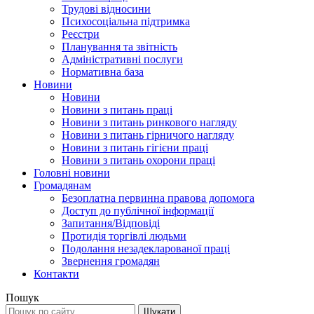
Трудові відносини
Психосоціальна підтримка
Реєстри
Планування та звітність
Адміністративні послуги
Нормативна база
Новини
Новини
Новини з питань праці
Новини з питань ринкового нагляду
Новини з питань гірничого нагляду
Новини з питань гігієни праці
Новини з питань охорони праці
Головні новини
Громадянам
Безоплатна первинна правова допомога
Доступ до публічної інформації
Запитання/Відповіді
Протидія торгівлі людьми
Подолання незадекларованої праці
Звернення громадян
Контакти
Пошук