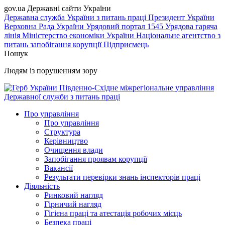
gov.ua
Державні сайти України
Державна служба України з питань праці
Президент України
Верховна Рада України
Урядовий портал
1545 Урядова гаряча
лінія
Міністерство економіки України
Національне агентство з
питань запобігання корупції
Підприємець
Пошук
Людям із порушенням зору
Південно-Східне міжрегіональне управління
Державної служби з питань праці
Про управління
Про управління
Структура
Керівництво
Очищення влади
Запобігання проявам корупції
Вакансії
Результати перевірки знань інспекторів праці
Діяльність
Ринковий нагляд
Гірничий нагляд
Гігієна праці та атестація робочих місць
Безпека праці