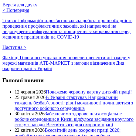
Версія для друку
<
Попередня
Триває інформаційно-роз’яснювальна робота про необхідність
проведення профілактичних заходів, які направлені на
недопущення інфікування та поширення захворювання серед
медичних працівників на COVID-19
Наступна
>
Фахівці Головного управління провели превентивні заходи у
мережі магазинів АТБ-МАРКЕТ з нагоди відзначення Дня
охорони праці в Україні
Головні новини
12 червня 2026
Покажемо червону картку дитячій праці!
25 травня 2026
В Україні стартував Національний
тиждень безбар’єрності: рівні можливості починаються з
доступного робочого середовища
30 квітня 2026
Забезпечимо здорове психосоціальне
робоче середовище: в Києві відбулося засідання круглого
столу з нагоди Всесвітнього дня охорони праці
22 квітня 2026
Всесвітній день охорони праці 2026:
подбаймо про здорове психосоціальне робоче