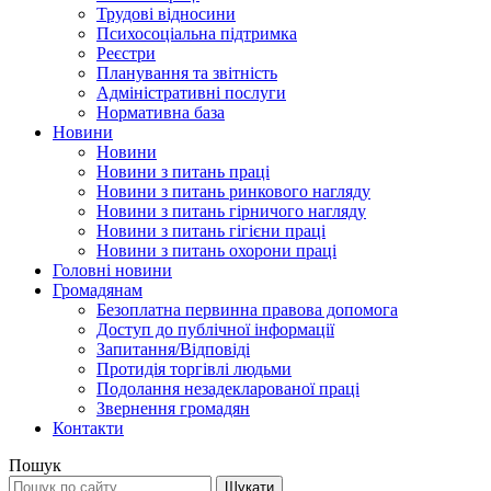
Трудові відносини
Психосоціальна підтримка
Реєстри
Планування та звітність
Адміністративні послуги
Нормативна база
Новини
Новини
Новини з питань праці
Новини з питань ринкового нагляду
Новини з питань гірничого нагляду
Новини з питань гігієни праці
Новини з питань охорони праці
Головні новини
Громадянам
Безоплатна первинна правова допомога
Доступ до публічної інформації
Запитання/Відповіді
Протидія торгівлі людьми
Подолання незадекларованої праці
Звернення громадян
Контакти
Пошук