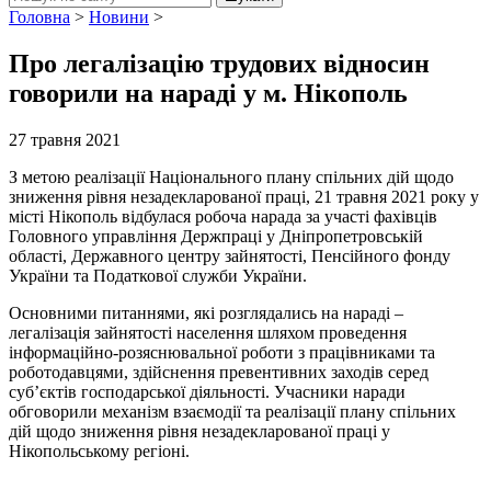
Головна
>
Новини
>
Про легалізацію трудових відносин
говорили на нараді у м. Нікополь
27 травня 2021
З метою реалізації Національного плану спільних дій щодо
зниження рівня незадекларованої праці, 21 травня 2021 року у
місті Нікополь відбулася робоча нарада за участі фахівців
Головного управління Держпраці у Дніпропетровській
області, Державного центру зайнятості, Пенсійного фонду
України та Податкової служби України.
Основними питаннями, які розглядались на нараді –
легалізація зайнятості населення шляхом проведення
інформаційно-розяснювальної роботи з працівниками та
роботодавцями, здійснення превентивних заходів серед
суб’єктів господарської діяльності. Учасники наради
обговорили механізм взаємодії та реалізації плану спільних
дій щодо зниження рівня незадекларованої праці у
Нікопольському регіоні.