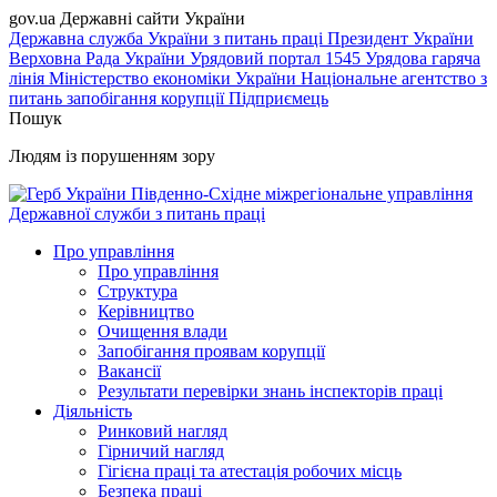
gov.ua
Державні сайти України
Державна служба України з питань праці
Президент України
Верховна Рада України
Урядовий портал
1545 Урядова гаряча
лінія
Міністерство економіки України
Національне агентство з
питань запобігання корупції
Підприємець
Пошук
Людям із порушенням зору
Південно-Східне міжрегіональне управління
Державної служби з питань праці
Про управління
Про управління
Структура
Керівництво
Очищення влади
Запобігання проявам корупції
Вакансії
Результати перевірки знань інспекторів праці
Діяльність
Ринковий нагляд
Гірничий нагляд
Гігієна праці та атестація робочих місць
Безпека праці