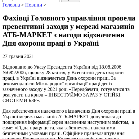
Головна
>
Новини
>
Фахівці Головного управління провели
превентивні заходи у мережі магазинів
АТБ-МАРКЕТ з нагоди відзначення
Дня охорони праці в Україні
27 травня 2021
Відповідно до Указу Президента України від 18.08.2006
№685/2006, щороку 28 квітня, у Всесвітній день охорони
праці, в Україні відзначається День охорони праці. За
рекомендацією Міжнародної організації праці девіз
зазначеного заходу у 2021 році «Передбачати, готуватися та
реагувати на кризи – ІНВЕСТУЙМО ЗАРАЗ У СТІЙКІ
СИСТЕМИ БЗР».
Для забезпечення належного відзначення Дня охорони праці в
Україні мережа магазинів АТБ-МАРКЕТ долучилася до
поширення інформації серед населення наступним змістом,. а
саме: «Гідна праця це та, яка забезпечена належними,
безпечними умовами праці. Офіційне працевлаштування –
запорука Вашого захисту Кодексом законів про працю