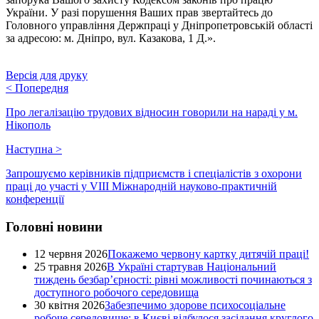
України. У разі порушення Ваших прав звертайтесь до
Головного управління Держпраці у Дніпропетровській області
за адресою: м. Дніпро, вул. Казакова, 1 Д.».
Версія для друку
<
Попередня
Про легалізацію трудових відносин говорили на нараді у м.
Нікополь
Наступна
>
Запрошуємо керівників підприємств і спеціалістів з охорони
праці до участі у VIII Міжнародній науково-практичній
конференції
Головні новини
12 червня 2026
Покажемо червону картку дитячій праці!
25 травня 2026
В Україні стартував Національний
тиждень безбар’єрності: рівні можливості починаються з
доступного робочого середовища
30 квітня 2026
Забезпечимо здорове психосоціальне
робоче середовище: в Києві відбулося засідання круглого