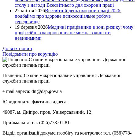
столу з нагоди Всесвітнього дня охорони праці
22 квітня 2026
Всесвітній день охорони праці 2026:
подбаймо про здорове психосоціальне робоче
середовище
19 березня 2026
Медичні працівники в зоні ризику: чому
професійні захворювання не можна залишати
невидимими
До всіх новин
Повідомити про корупцію
Південно-Східне міжрегіональне управління Державної
служби з питань праці
e-mail адреса: dn@dsp.gov.ua
Юридична та фактична адреса:
49087, м. Дніпро, пров. Універсальний, 12
Приймальня тел. (056)778-01-81
Відділ організації документообігу та контролю: тел. (056)778-