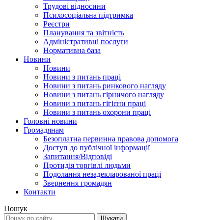
Трудові відносини
Психосоціальна підтримка
Реєстри
Планування та звітність
Адміністративні послуги
Нормативна база
Новини
Новини
Новини з питань праці
Новини з питань ринкового нагляду
Новини з питань гірничого нагляду
Новини з питань гігієни праці
Новини з питань охорони праці
Головні новини
Громадянам
Безоплатна первинна правова допомога
Доступ до публічної інформації
Запитання/Відповіді
Протидія торгівлі людьми
Подолання незадекларованої праці
Звернення громадян
Контакти
Пошук