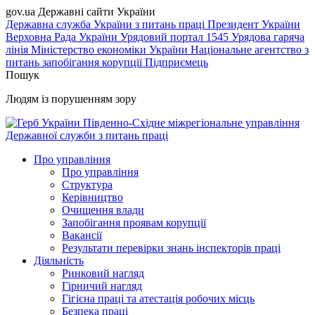
gov.ua
Державні сайти України
Державна служба України з питань праці
Президент України
Верховна Рада України
Урядовий портал
1545 Урядова гаряча
лінія
Міністерство економіки України
Національне агентство з
питань запобігання корупції
Підприємець
Пошук
Людям із порушенням зору
Південно-Східне міжрегіональне управління
Державної служби з питань праці
Про управління
Про управління
Структура
Керівництво
Очищення влади
Запобігання проявам корупції
Вакансії
Результати перевірки знань інспекторів праці
Діяльність
Ринковий нагляд
Гірничий нагляд
Гігієна праці та атестація робочих місць
Безпека праці