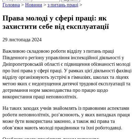
Головна
>
Новини
>
з питань праці
>
Права молоді у сфері праці: як
захистити себе від експлуатації
29 листопада 2024
Важливою складовою роботи відділу з питань праці
Південного регіону управління інспекційної діяльності у
Дніпропетровській області є підвищення обізнаності молоді
про їхні права у сфері праці. У рамках цієї діяльності фахівці
відділу організовують зустрічі в гімназіях, школах та ліцеях
метою яких є недопущення дитячої трудової експлуатації та
дотримання норм законодавства про працю щодо
використання праці неповнолітніх.
На таких заходах учнів знайомлять із правовими аспектами
роботи неповнолітніх, роз’яснюють, у яких випадках праця
може бути використана законно, а також які права та
обов’язки мають молоді працівники та їхні роботодавці.
Особливу увагу приділяють таким питанням: