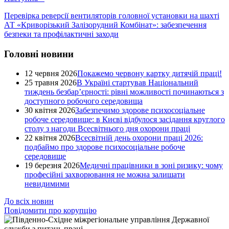
Перевірка реверсії вентиляторів головної установки на шахті
АТ «Криворізький Залізорудний Комбінат»: забезпечення
безпеки та профілактичні заходи
Головні новини
12 червня 2026
Покажемо червону картку дитячій праці!
25 травня 2026
В Україні стартував Національний
тиждень безбар’єрності: рівні можливості починаються з
доступного робочого середовища
30 квітня 2026
Забезпечимо здорове психосоціальне
робоче середовище: в Києві відбулося засідання круглого
столу з нагоди Всесвітнього дня охорони праці
22 квітня 2026
Всесвітній день охорони праці 2026:
подбаймо про здорове психосоціальне робоче
середовище
19 березня 2026
Медичні працівники в зоні ризику: чому
професійні захворювання не можна залишати
невидимими
До всіх новин
Повідомити про корупцію