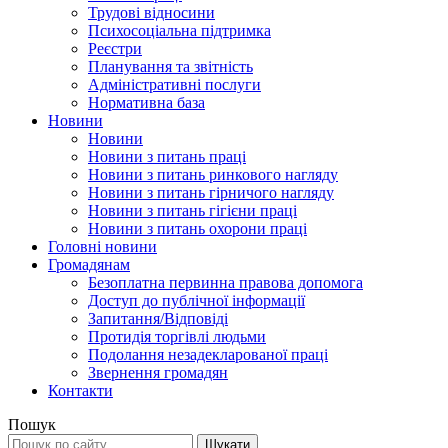
Трудові відносини
Психосоціальна підтримка
Реєстри
Планування та звітність
Адміністративні послуги
Нормативна база
Новини
Новини
Новини з питань праці
Новини з питань ринкового нагляду
Новини з питань гірничого нагляду
Новини з питань гігієни праці
Новини з питань охорони праці
Головні новини
Громадянам
Безоплатна первинна правова допомога
Доступ до публічної інформації
Запитання/Відповіді
Протидія торгівлі людьми
Подолання незадекларованої праці
Звернення громадян
Контакти
Пошук