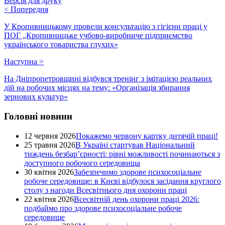
Версія для друку
<
Попередня
У Кропивницькому провели консультацію з гігієни праці у
ПОГ „Кропивницьке учбово-виробниче підприємство
українського товариства глухих»
Наступна
>
На Дніпропетровщині відбувся тренінг з імітацією реальних
дій на робочих місцях на тему: «Організація збирання
зернових культур»
Головні новини
12 червня 2026
Покажемо червону картку дитячій праці!
25 травня 2026
В Україні стартував Національний
тиждень безбар’єрності: рівні можливості починаються з
доступного робочого середовища
30 квітня 2026
Забезпечимо здорове психосоціальне
робоче середовище: в Києві відбулося засідання круглого
столу з нагоди Всесвітнього дня охорони праці
22 квітня 2026
Всесвітній день охорони праці 2026:
подбаймо про здорове психосоціальне робоче
середовище