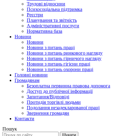
Трудові відносини
Психосоціальна підтримка
Реєстри
Планування та звітність
Адміністративні послуги
Нормативна база
Новини
Новини
Новини з питань праці
Новини з питань ринкового нагляду
Новини з питань гірничого нагляду
Новини з питань гігієни праці
Новини з питань охорони праці
Головні новини
Громадянам
Безоплатна первинна правова допомога
Доступ до публічної інформації
Запитання/Відповіді
Протидія торгівлі людьми
Подолання незадекларованої праці
Звернення громадян
Контакти
Пошук