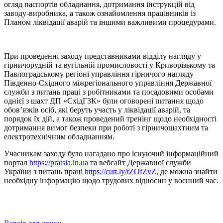
огляд паспортів обладнання, дотримання інструкцій від
заводу-виробника, а також ознайомлення працівників із
Планом ліквідації аварій та іншими важливими процедурами.
При проведенні заходу представниками відділу нагляду у
гірничорудній та вугільній промисловості у Криворізькому та
Павлоградському регіоні управління гірничого нагляду
Південно-Східного міжрегіонального управління Державної
служби з питань праці з робітниками та посадовими особами
однієї з шахт ДП «СхідГЗК» були оговорені питання щодо
обов’язків осіб, які беруть участь у ліквідації аварій, та
порядок їх дій, а також проведений тренінг щодо необхідності
дотримання вимог безпеки при роботі з гірничошахтним та
електротехнічним обладнанням.
Учасникам заходу було нагадано про існуючий інформаційний
портал
https://pratsia.in.ua
та вебсайт Державної служби
України з питань праці
https://cutt.ly/tZOfZvZ
, де можна знайти
необхідну інформацію щодо трудових відносин у воєнний час.