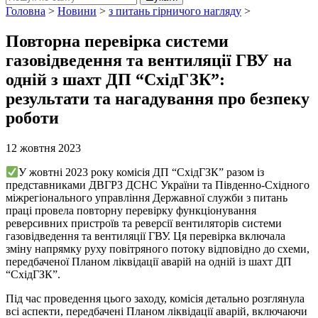
Головна
>
Новини
>
з питань гірничого нагляду
>
Повторна перевірка системи
газовідведення та вентиляції ГВУ на
одній з шахт ДП “СхідГЗК”:
результати та нагадування про безпеку
роботи
12 жовтня 2023
У жовтні 2023 року комісія ДП “СхідГЗК” разом із
представниками ДВГРЗ ДСНС України та Південно-Східного
міжрегіонального управління Державної служби з питань
праці провела повторну перевірку функціонування
реверсивних пристроїв та реверсії вентиляторів системи
газовідведення та вентиляції ГВУ. Ця перевірка включала
зміну напрямку руху повітряного потоку відповідно до схеми,
передбаченої Планом ліквідації аварій на одній із шахт ДП
“СхідГЗК”.
Під час проведення цього заходу, комісія детально розглянула
всі аспекти, передбачені Планом ліквідації аварій, включаючи