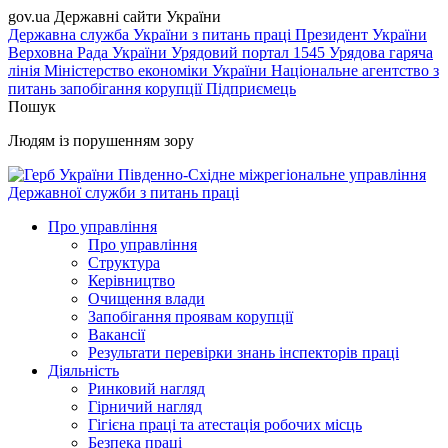
gov.ua
Державні сайти України
Державна служба України з питань праці
Президент України
Верховна Рада України
Урядовий портал
1545 Урядова гаряча
лінія
Міністерство економіки України
Національне агентство з
питань запобігання корупції
Підприємець
Пошук
Людям із порушенням зору
Південно-Східне міжрегіональне управління
Державної служби з питань праці
Про управління
Про управління
Структура
Керівництво
Очищення влади
Запобігання проявам корупції
Вакансії
Результати перевірки знань інспекторів праці
Діяльність
Ринковий нагляд
Гірничий нагляд
Гігієна праці та атестація робочих місць
Безпека праці