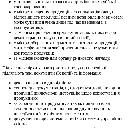
у торговельних та складських приміщеннях суб’єктів
господарювання;
у місцях введення продукції в експлуатацію (якщо
відповідність продукції певним встановленим вимогам
може бути визначена лише під час введення її в
експлуатацію);
за місцем проведення ярмарку, виставки, показу або
демонстрації продукції в інший спосіб;
у місцях зберігання під митним контролем продукції,
митне оформлення якої призупинено за результатами
контролю продукції;
за місцезнаходженням органу ринкового нагляду.
Під час перевірки характеристик продукції перевірці
підлягають такі документи (їх копії) та інформація:
декларація про відповідність;
супровідна документація, що додається до відповідної
продукції (включаючи інструкцію щодо користування
продукцією);
загальний опис продукції , а також повний склад
технічної документації на відповідну продукцію,
передбачений технічним регламентом;
документи щодо системи якості чи системи управління
якістю;