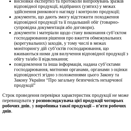
висновки експертиз та протоколи випробувань зразків
відповідної продукції, відібраних (узятих) у межах
здійснення ринкового нагляду і контролю продукції;
документи, що дають змогу відстежити походження
відповідної продукції та її подальший обіг (товарно-
супровідна документація або договори).
документи і матеріали щодо стану виконання суб’єктом
господарювання рішення про вжиття обмежувальних
(корегувальних) заходів, у тому числі в межах
моніторингу дій суб’єктів господарювання, що
вживаються ними для вилучення відповідної продукції з
обігу та/або її відкликання;
повідомлення та інша інформація, надана суб’єктами
господарювання, митними органами, органами з оцінки
відповідності згідно з положеннями цього Закону та
Закону України “Про загальну безпечність нехарчової
продукції”
Строк проведення перевірки характеристик продукції не може
перевищувати
у розповсюджувача цієї продукції чотирьох
робочих днів
, у
виробника такої продукції – п’яти робочих
днів
.