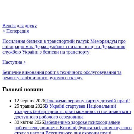
Версія для друку
<
Попередня
Посилення безпеки в транспортній галузі: Меморандум про
співпрацю між Держслужбою з питань праці та Державною
службою України з безпеки на транспорту
Наступна
>
Безпечне виконання робіт з технічного обслуговування та
ремонту залізничного рухомого складу
Головні новини
12 червня 2026
Покажемо червону картку дитячій праці!
25 травня 2026
В Україні стартував Національний
тиждень безбар’єрності: рівні можливості починаються з
доступного робочого середовища
30 квітня 2026
Забезпечимо здорове психосоціальне
робоче середовище: в Києві відбулося засідання круглого
столу з нагоди Всесвітнього дня охорони праці