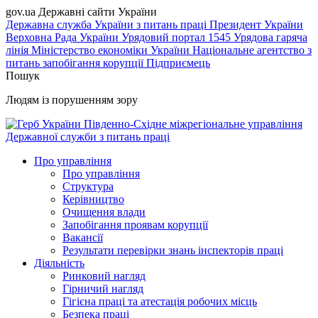
gov.ua
Державні сайти України
Державна служба України з питань праці
Президент України
Верховна Рада України
Урядовий портал
1545 Урядова гаряча
лінія
Міністерство економіки України
Національне агентство з
питань запобігання корупції
Підприємець
Пошук
Людям із порушенням зору
Південно-Східне міжрегіональне управління
Державної служби з питань праці
Про управління
Про управління
Структура
Керівництво
Очищення влади
Запобігання проявам корупції
Вакансії
Результати перевірки знань інспекторів праці
Діяльність
Ринковий нагляд
Гірничий нагляд
Гігієна праці та атестація робочих місць
Безпека праці