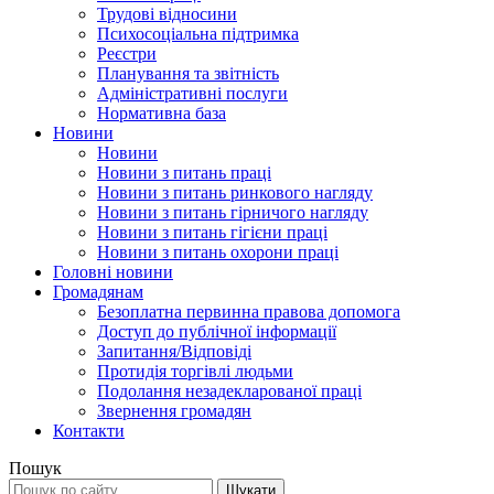
Трудові відносини
Психосоціальна підтримка
Реєстри
Планування та звітність
Адміністративні послуги
Нормативна база
Новини
Новини
Новини з питань праці
Новини з питань ринкового нагляду
Новини з питань гірничого нагляду
Новини з питань гігієни праці
Новини з питань охорони праці
Головні новини
Громадянам
Безоплатна первинна правова допомога
Доступ до публічної інформації
Запитання/Відповіді
Протидія торгівлі людьми
Подолання незадекларованої праці
Звернення громадян
Контакти
Пошук